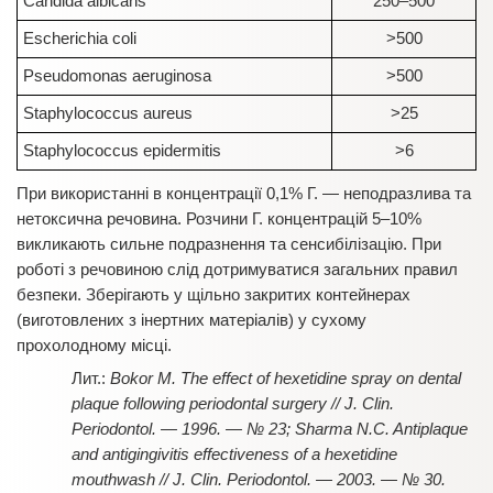
Candida albicans
250–500
Escherichia coli
>500
Pseudomonas aeruginosa
>500
Staphylococcus aureus
>25
Staphylococcus epidermitis
>6
При використанні в концентрації 0,1% Г. — неподразлива та
нетоксична речовина. Розчини Г. концентрацій 5–10%
викликають сильне подразнення та сенсибілізацію. При
роботі з речовиною слід дотримуватися загальних правил
безпеки. Зберігають у щільно закритих контейнерах
(виготовлених з інертних матеріалів) у сухому
прохолодному місці.
Bokor M. The effect of hexetidine spray on dental
plaque following periodontal surgery // J. Clin.
Periodontol. — 1996. — № 23; Sharma N.C. Antiplaque
and antigingivitis effectiveness of a hexetidine
mouthwash // J. Clin. Periodontol. — 2003. — № 30.