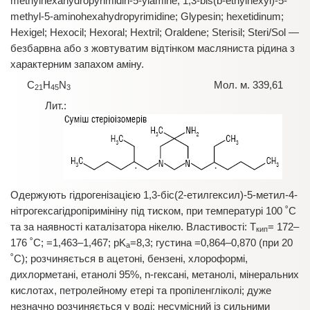
methylhexahydropyrimidin-5-ylamine; 1,3-bis(b-ethylhexyl)-5-
methyl-5-aminohexahydropyrimidine; Glypesin; hexetidinum;
Hexigel; Hexocil; Hexoral; Hextril; Oraldene; Sterisil; Steri/Sol —
безбарвна або з жовтуватим відтінком масляниста рідина з
характерним запахом аміну.
C
H
N
Мол. м. 339,61
21
45
3
Одержують гідрогенізацією 1,3-біс(2-етилгексил)-5-метил-4-
нітрогексагідропіримініну під тиском, при температурі 100 ˚С
та за наявності каталізатора нікелю. Властивості: Т
= 172–
кип
176 ˚С; =1,463–1,467; pK
=8,3; густина =0,864–0,870 (при 20
a
˚С); розчиняється в ацетоні, бензені, хлороформі,
дихлорметані, етанолі 95%, n-гексані, метанолі, мінеральних
кислотах, петролейному етері та пропіленгліколі; дуже
незначно розчиняється у воді; несумісний із сильними