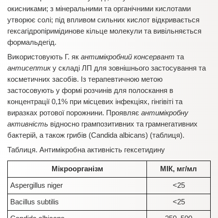
окисниками; з мінеральними та органічними кислотами
утворює солі; під впливом сильних кислот відкривається
гексагідропіримідинове кільце молекули та вивільняється
формальдегід.
Використовують Г. як
антимікробний консервант
та
антисептик
у складі ЛП для зовнішнього застосування та
косметичних засобів. Із терапевтичною метою
застосовують у формі розчинів для полоскання в
концентрації 0,1% при місцевих інфекціях, гінгівіті та
виразках ротової порожнини. Проявляє
антимікробну
активність
відносно грампозитивних та грамнегативних
бактерій, а також грибів (Candida albicans) (таблиця).
Таблиця. Антимікробна активність гексетидину
Мікроорганізм
МІК, мг/мл
Aspergillus niger
<25
Bacillus subtilis
<25