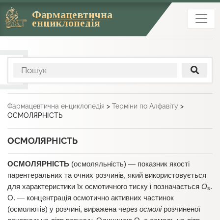
Фармацевтична
енциклопедія
Фармацевтична енциклопедія
>
Терміни по Алфавіту
>
ОСМОЛЯРНІСТЬ
ОСМОЛЯРНІСТЬ
ОСМОЛЯРНІСТЬ
(осмоляльність) — показник якості
парентеральних та очних розчинів, який використовується
для характеристики їх осмотичного тиску і позначається
O
.
s
O. — концентрація осмотично активних частинок
(осмолютів) у розчині, виражена через
осмолі
розчиненої