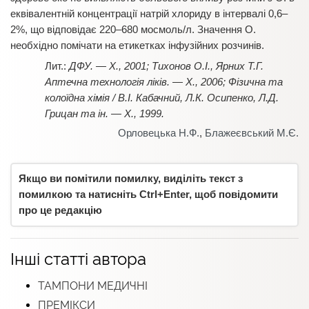
еквівалентній концентрації натрій хлориду в інтервалі 0,6–
2%, що відповідає 220–680 мосмоль/л. Значення О.
необхідно помічати на етикетках інфузійних розчинів.
ДФУ. — Х., 2001; Тихонов О.І., Ярних Т.Г.
Аптечна технологія ліків. — Х., 2006; Фізична та
колоїдна хімія / В.І. Кабачний, Л.К. Осипенко, Л.Д.
Грицан та ін. — Х., 1999.
Орловецька Н.Ф.
,
Блажеєвський М.Є.
Якщо ви помітили помилку, виділіть текст з
помилкою та натисніть Ctrl+Enter, щоб повідомити
про це редакцію
Інші статті автора
ТАМПОНИ МЕДИЧНІ
ПРЕМІКСИ