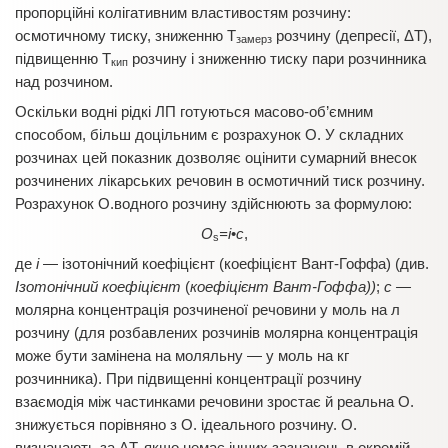
пропорційні колігативним властивостям розчину:
осмотичному тиску, зниженню Т
розчину (депресії, ΔТ),
замерз
підвищенню Т
розчину і зниженню тиску пари розчинника
кип
над розчином.
Оскільки водні рідкі ЛП готуються масово-об’ємним
способом, більш доцільним є розрахунок О. У складних
розчинах цей показник дозволяє оцінити сумарний внесок
розчинених лікарських речовин в осмотичний тиск розчину.
Розрахунок О.водного розчину здійснюють за формулою:
O
=і
•
с
,
s
де
і
— ізотонічний коефіцієнт (коефіцієнт Вант-Гоффа) (див.
Ізотонічний коефіцієнт
(
коефіцієнт Вант-Гоффа))
;
с —
молярна концентрація розчиненої речовини у моль на л
розчину (для розбавлених розчинів молярна концентрація
може бути замінена на моляльну — у моль на кг
розчинника). При підвищенні концентрації розчину
взаємодія між частинками речовини зростає й реальна О.
знижується порівняно з О. ідеального розчину. О.
визначають за ΔТ, якщо немає інших зазначень в окремій