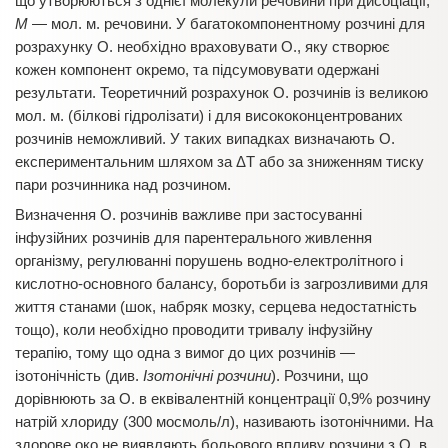
що утворюються з однієї молекули речовини при дисоціації;
M
— мол. м. речовини. У багатокомпонентному розчині для
розрахунку О. необхідно враховувати О., яку створює
кожен компонент окремо, та підсумовувати одержані
результати. Теоретичний розрахунок О. розчинів із великою
мол. м. (білкові гідролізати) і для висококонцентрованих
розчинів неможливий. У таких випадках визначають О.
експериментальним шляхом за ΔТ або за зниженням тиску
пари розчинника над розчином.
Визначення О. розчинів важливе при застосуванні
інфузійних розчинів для парентерального живлення
організму, регулюванні порушень водно-електролітного і
кислотно-основного балансу, боротьби із загрозливими для
життя станами (шок, набряк мозку, серцева недостатність
тощо), коли необхідно проводити тривалу інфузійну
терапію, тому що одна з вимог до цих розчинів —
ізотонічність (див.
Ізотонічні розчини
). Розчини, що
дорівнюють за О. в еквівалентній концентрації 0,9% розчину
натрій хлориду (300 мосмоль/л), називають ізотонічними. На
здорове око не виявляють больового впливу розчини з О. в