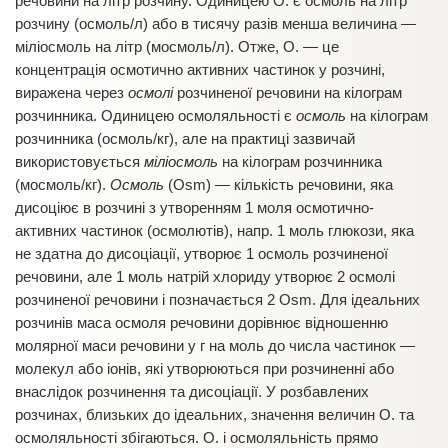
речовини на літр розчину. Одиницею О. є осмоль на літр
розчину (осмоль/л) або в тисячу разів менша величина —
міліосмоль на літр (мосмоль/л). Отже, О. — це
концентрація осмотично активних частинок у розчині,
виражена через
осмолі
розчиненої речовини на кілограм
розчинника. Одиницею осмоляльності є
осмоль
на кілограм
розчинника (осмоль/кг), але на практиці зазвичай
використовується
міліосмоль
на кілограм розчинника
(мосмоль/кг).
Осмоль
(Osm) — кількість речовини, яка
дисоціює в розчині з утворенням 1 моля осмотично-
активних частинок (осмолютів), напр. 1 моль глюкози, яка
не здатна до дисоціації, утворює 1 осмоль розчиненої
речовини, але 1 моль натрій хлориду утворює 2 осмолі
розчиненої речовини і позначається 2 Osm. Для ідеальних
розчинів маса осмоля речовини дорівнює відношенню
молярної маси речовини у г на моль до числа частинок —
молекул або іонів, які утворюються при розчиненні або
внаслідок розчинення та дисоціації. У розбавлених
розчинах, близьких до ідеальних, значення величин О. та
осмоляльності збігаються. О. і осмоляльність прямо