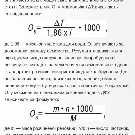
статті. Залежність між О. у мосмоль/кг і ΔТ виражають
співвідношенням:
де 1,86 — кріоскопічна стала для води. О. визначають за
допомогою приладу осмометра. Результати вважаються
вірогідними, якщо одержане значення випробуваного
розчину не виходить за межі значення осмоляльності двох
стандартних розчинів, використаних для калібрування. Для
розбавлених розчинів, близьких до ідеальних, обидві
величини можуть бути розраховані теоретично. Розрахунки
О. у мосмоль на л ідеальних розчинів згідно з ДФУ
здійснюють за формулою:
де
m
— маса розчиненої речовини, г/л;
n
— число частинок,