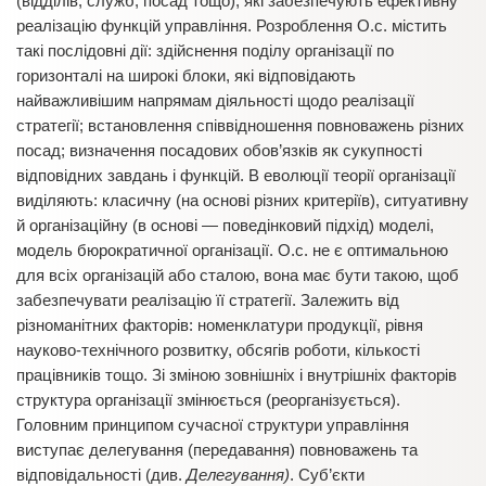
(відділів, служб, посад тощо), які забезпечують ефективну
реалізацію функцій управління. Розроблення О.с. містить
такі послідовні дії: здійснення поділу організації по
горизонталі на широкі блоки, які відповідають
найважливішим напрямам діяльності щодо реалізації
стратегії; встановлення співвідношення повноважень різних
посад; визначення посадових обов’язків як сукупності
відповідних завдань і функцій. В еволюції теорії організації
виділяють: класичну (на основі різних критеріїв), ситуативну
й організаційну (в основі — поведінковий підхід) моделі,
модель бюрократичної організації. О.с. не є оптимальною
для всіх організацій або сталою, вона має бути такою, щоб
забезпечувати реалізацію її стратегії. Залежить від
різноманітних факторів: номенклатури продукції, рівня
науково-технічного розвитку, обсягів роботи, кількості
працівників тощо. Зі зміною зовнішніх і внутрішніх факторів
структура організації змінюється (реорганізується).
Головним принципом сучасної структури управління
виступає делегування (передавання) повноважень та
відповідальності (див.
Делегування)
. Суб’єкти