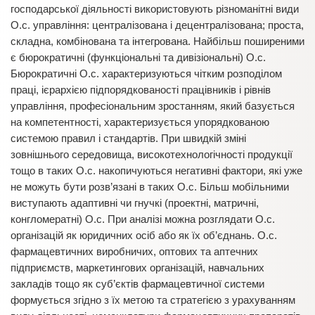
господарської діяльності використовують різноманітні види
О.с. управління: централізована і децентралізована; проста,
складна, комбінована та інтегрована. Найбільш поширеними
є бюрократичні (функціональні та дивізіональні) О.с.
Бюрократичні О.с. характеризуються чітким розподілом
праці, ієрархією підпорядкованості працівників і рівнів
управління, професіональним зростанням, який базується
на компетентності, характеризується упорядкованою
системою правил і стандартів. При швидкій зміні
зовнішнього середовища, високотехнологічності продукції
тощо в таких О.с. накопичуються негативні фактори, які уже
не можуть бути розв’язані в таких О.с. Більш мобільними
виступають адаптивні чи гнучкі (проектні, матричні,
конгломератні) О.с. При аналізі можна розглядати О.с.
організацій як юридичних осіб або як їх об’єднань. О.с.
фармацевтичних виробничих, оптових та аптечних
підприємств, маркетингових організацій, навчальних
закладів тощо як суб’єктів фармацевтичної системи
формується згідно з їх метою та стратегією з урахуванням