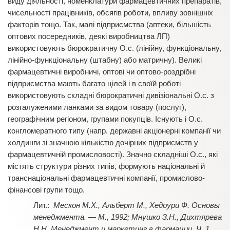
виду діяльності, номенклатури фармацевтичних препаратів,
чисельності працівників, обсягів роботи, впливу зовнішніх
факторів тощо. Так, малі підприємства (аптеки, більшість
оптових посередників, деякі виробництва ЛП)
використовують бюрократичну О.с. (лінійну, функціональну,
лінійно-функціональну (штабну) або матричну). Великі
фармацевтичні виробничі, оптові чи оптово-роздрібні
підприємства мають багато цілей і в своїй роботі
використовують складні бюрократичні дивізіональні О.с. з
розгалуженими ланками за видом товару (послуг),
географічним регіоном, групами покупців. Існують і О.с.
конгломератного типу (напр. державні акціонерні компанії чи
холдинги зі значною кількістю дочірних підприємств у
фармацевтичній промисловості). Значно складніші О.с., які
містять структури різних типів, формують національні й
транснаціональні фармацевтичні компанії, промислово-
фінансові групи тощо.
Мескон М.Х., Альберт М., Хедоури Ф. Основы
менеджмента. — М., 1992;
Мнушко З.Н., Дихтярева
Н.Н. Менеджмент и маркетинг в фармации. Ч. 1.