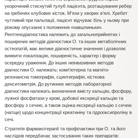
укорочений стиснутий тулуб пацієнта, розташування ребер
на гребенях клубових кісток. М’язи у хворих в’ялі. Хребет
чутливий при пальпації, пацієнт відчуває біль у ньому при
різкому опусканні з положення «навшпиньки».
Рентгенодіагностика належить до загальноприйнятих і
поширених методів діагностики О. та інших метаболічних
остеопатій, має велике діагностичне значення і дозволяє
виявити локалізацію, поширеність, характер і форму
осередку ураження. До інших неінвазивних методів
діагностики О. належать: комп’ютерна та магніто-
резонансна томографія, сцинтиграфія, кісткова
денситометрія. До рутинних методів лабораторної
діагностики належать визначення вмісту кальцію, фосфору,
лужної фосфатази у крові, добової екскреції кальцію та
фосфору з сечею, а також оцінка екскреції кальцію з сечею
(натще) щодо концентрації креатиніну та гідрооксипроліну в
сечі.
Стратегія фармакотерапії та профілактики при О. та його
наслідків передбачає застосування таких препаратів: