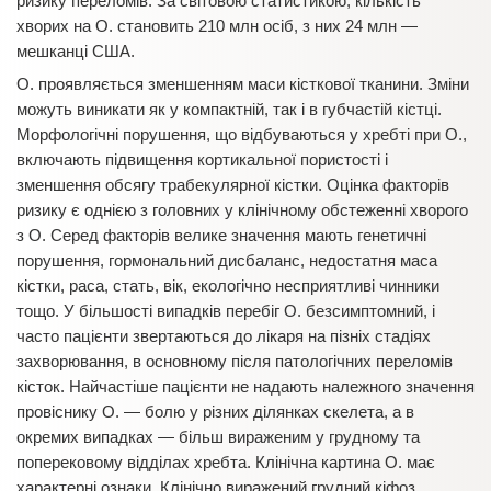
ризику переломів. За світовою статистикою, кількість
хворих на О. становить 210 млн осіб, з них 24 млн —
мешканці США.
О. проявляється зменшенням маси кісткової тканини. Зміни
можуть виникати як у компактній, так і в губчастій кістці.
Морфологічні порушення, що відбуваються у хребті при О.,
включають підвищення кортикальної пористості і
зменшення обсягу трабекулярної кістки. Оцінка факторів
ризику є однією з головних у клінічному обстеженні хворого
з О. Серед факторів велике значення мають генетичні
порушення, гормональний дисбаланс, недостатня маса
кістки, раса, стать, вік, екологічно несприятливі чинники
тощо. У більшості випадків перебіг О. безсимптомний, і
часто пацієнти звертаються до лікаря на пізніх стадіях
захворювання, в основному після патологічних переломів
кісток. Найчастіше пацієнти не надають належного значення
провіснику О. — болю у різних ділянках скелета, а в
окремих випадках — більш вираженим у грудному та
поперековому відділах хребта. Клінічна картина О. має
характерні ознаки. Клінічно виражений грудний кіфоз,