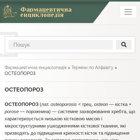
Фармацевтична
енциклопедія
Фармацевтична енциклопедія
>
Терміни по Алфавіту
>
ОСТЕОПОРОЗ
ОСТЕОПОРОЗ
ОСТЕОПОРОЗ
(лат.
osteoporosis
< грец.
osteon
— кістка +
porosе
— порожнина) — системне захворювання хребта, що
характеризується низькою кістковою масою і
мікроструктурними ушкодженнями кісткової тканини, які
призводять до підвищення крихкості кісток та підвищення