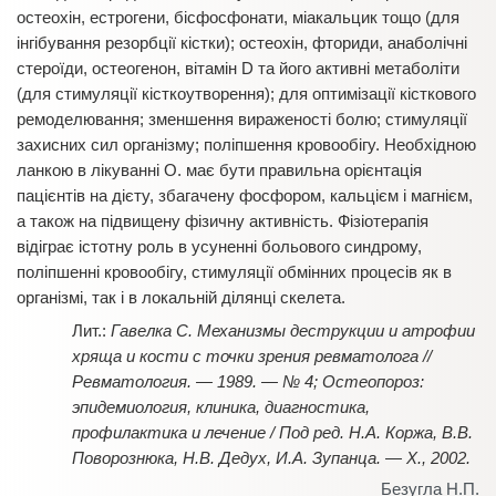
остеохін, естрогени, бісфосфонати, міакальцик тощо (для
інгібування резорбції кістки); остеохін, фториди, анаболічні
стероїди, остеогенон, вітамін D та його активні метаболіти
(для стимуляції кісткоутворення); для оптимізації кісткового
ремоделювання; зменшення вираженості болю; стимуляції
захисних сил організму; поліпшення кровообігу. Необхідною
ланкою в лікуванні О. має бути правильна орієнтація
пацієнтів на дієту, збагачену фосфором, кальцієм і магнієм,
а також на підвищену фізичну активність. Фізіотерапія
відіграє істотну роль в усуненні больового синдрому,
поліпшенні кровообігу, стимуляції обмінних процесів як в
організмі, так і в локальній ділянці скелета.
Гавелка С. Механизмы деструкции и атрофии
хряща и кости с точки зрения ревматолога //
Ревматология. — 1989. — № 4; Остеопороз:
эпидемиология, клиника, диагностика,
профилактика и лечение / Под ред. Н.А. Коржа, В.В.
Поворознюка, Н.В. Дедух, И.А. Зупанца. — Х., 2002.
Безугла Н.П.