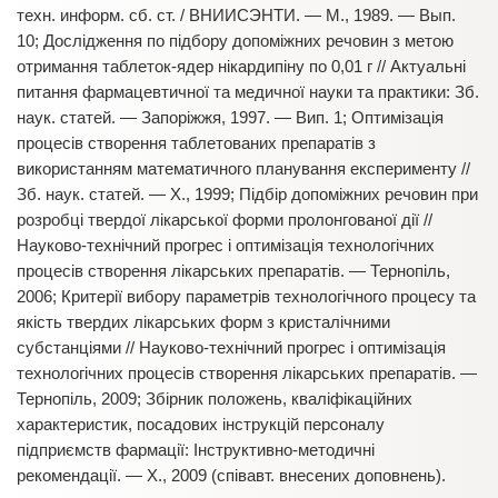
техн. информ. сб. ст. / ВНИИСЭНТИ. — М., 1989. — Вып.
10; Дослідження по підбору допоміжних речовин з метою
отримання таблеток-ядер нікардипіну по 0,01 г // Актуальні
питання фармацевтичної та медичної науки та практики: Зб.
наук. статей. — Запоріжжя, 1997. — Вип. 1; Оптимізація
процесів створення таблетованих препаратів з
використанням математичного планування експерименту //
Зб. наук. статей. — Х., 1999; Підбір допоміжних речовин при
розробці твердої лікарської форми пролонгованої дії //
Науково-технічний прогрес і оптимізація технологічних
процесів створення лікарських препаратів. — Тернопіль,
2006; Критерії вибору параметрів технологічного процесу та
якість твердих лікарських форм з кристалічними
субстанціями // Науково-технічний прогрес і оптимізація
технологічних процесів створення лікарських препаратів. —
Тернопіль, 2009; Збірник положень, кваліфікаційних
характеристик, посадових інструкцій персоналу
підприємств фармації: Інструктивно-методичні
рекомендації. — Х., 2009 (співавт. внесених доповнень).