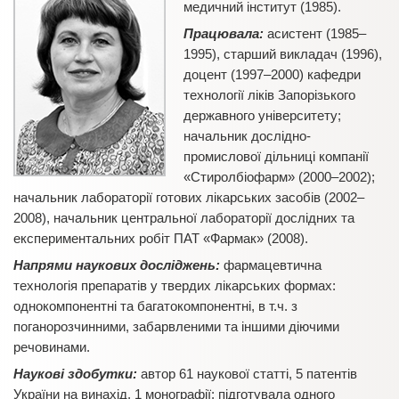
медичний інститут (1985).
Працювала:
асистент (1985–
1995), старший викладач (1996),
доцент (1997–2000) кафедри
технології ліків Запорізького
державного університету;
начальник дослідно-
промислової дільниці компанії
«Стиролбіофарм» (2000–2002);
начальник лабораторії готових лікарських засобів (2002–
2008), начальник центральної лабораторії дослідних та
експериментальних робіт ПАТ «Фармак» (2008).
Напрями наукових досліджень:
фармацевтична
технологія препаратів у твердих лікарських формах:
однокомпонентні та багатокомпонентні, в т.ч. з
поганорозчинними, забарвленими та іншими діючими
речовинами.
Наукові здобутки:
автор 61 наукової статті, 5 патентів
України на винахід, 1 монографії; підготувала одного