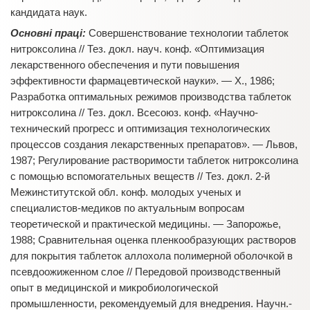
кандидата наук.
Основні праці:
Совершенствование технологии таблеток
нитроксолина // Тез. докл. науч. конф. «Оптимизация
лекарственного обеспечения и пути повышения
эффективности фармацевтической науки». — Х., 1986;
Разработка оптимальных режимов производства таблеток
нитроксолина // Тез. докл. Всесоюз. конф. «Научно-
технический прогресс и оптимизация технологических
процессов создания лекарственных препаратов». — Львов,
1987; Регулирование растворимости таблеток нитроксолина
с помощью вспомогательных веществ // Тез. докл. 2-й
Межинститутской обл. конф. молодых ученых и
специалистов-медиков по актуальным вопросам
теоретической и практической медицины. — Запорожье,
1988; Сравнительная оценка пленкообразующих растворов
для покрытия таблеток аллохола полимерной оболочкой в
псевдоожиженном слое // Передовой производственный
опыт в медицинской и микробиологической
промышленности, рекомендуемый для внедрения. Научн.-