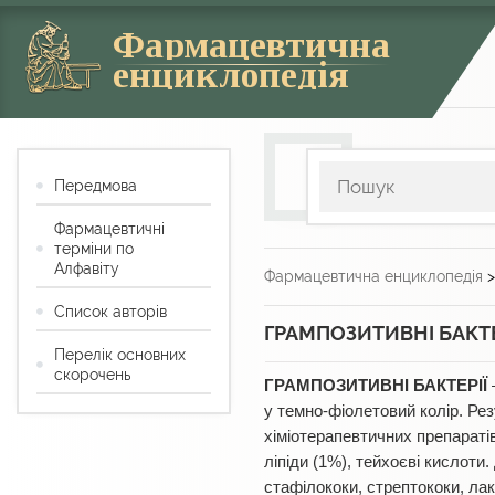
Фармацевтична
енциклопедія
Передмова
Фармацевтичні
терміни по
Алфавіту
Фармацевтична енциклопедія
Список авторів
ГРАМПОЗИТИВНІ БАКТЕ
Перелік основних
скорочень
ГРАМПОЗИТИВНІ БАКТЕРІЇ
у темно-фіолетовий колір. Ре
хіміотерапевтичних препаратів
ліпіди (1%), тейхоєві кислоти.
стафілококи, стрептококи, лакт