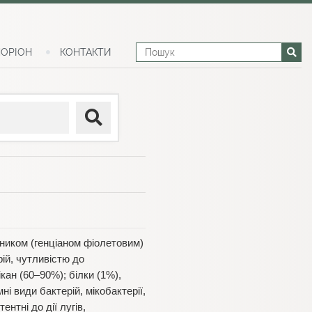
ОРІОН
КОНТАКТИ
ником (генціаном фіолетовим)
ій, чутливістю до
кан (60–90%); білки (1%),
ні види бактерій, мікобактерії,
ентні до дії лугів,