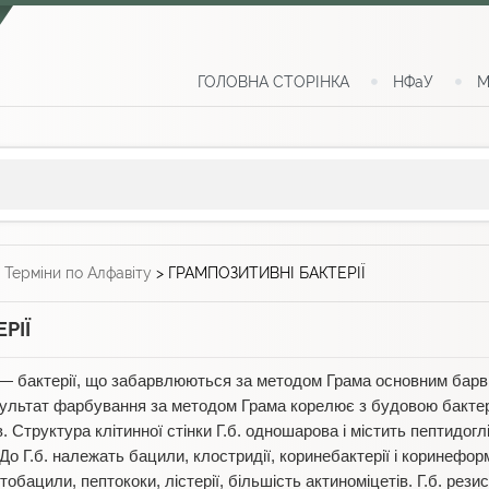
ГОЛОВНА СТОРІНКА
НФаУ
М
>
Терміни по Алфавіту
>
ГРАМПОЗИТИВНІ БАКТЕРІЇ
РІЇ
— бактерії, що забарвлюються за методом Грама основним барв
зультат фарбування за методом Грама корелює з будовою бактер
. Структура клітинної стінки Г.б. одношарова і містить пептидоглі
 До Г.б. належать бацили, клостридії, коринебактерії і коринеформ
обацили, пептококи, лістерії, більшість актиноміцетів. Г.б. резист