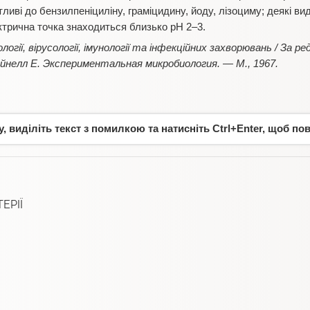
иві до бензилпеніциліну, граміцидину, йоду, лізоциму; деякі види
трична точка знаходиться близько рН 2–3.
логії, вірусології, імунології та інфекційних захворювань / За ред
ейнелл Е. Экспериментальная микробиология. — М., 1967.
 виділіть текст з помилкою та натисніть Ctrl+Enter, щоб по
ЕРІЇ