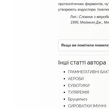
протеолітичних ферментів, чутл
утворюють ендоспори. Ізоелек
Словник з мікробіо
1995; Мейнелл Дж., М
Якщо ви помітили помилку,
Інші статті автора
ГРАМНЕГАТИВНІ БАКТ
АЕРОБИ
ЕУБІОТИКИ
ТУЛЯРЕМІЯ
Бруцельоз
СИРОВАТКИ ІМУННІ