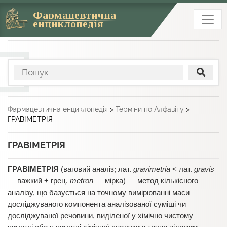
Фармацевтична
енциклопедія
Фармацевтична енциклопедія
>
Терміни по Алфавіту
>
ГРАВІМЕТРІЯ
ГРАВІМЕТРІЯ
ГРАВІМЕТРІЯ
(ваговий аналіз; лат.
gravimetria
< лат.
gravis
— важкий + грец.
metron
— мірка) — метод кількісного
аналізу, що базується на точному вимірюванні маси
досліджуваного компонента аналізованої суміші чи
досліджуваної речовини, виділеної у хімічно чистому