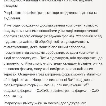
вигляді або у вигляді хімічної сполуки з точно відомим
складом.
Розрізняють гравіметричні методи осадження, відгонки та
виділення.
У методах осадження досліджуваний компонент кількісно
осаджують хімічними способами у вигляді малорозчинної
сполуки сталого складу (осаджена форма). Утворений осад
піддають аналітичній обробці, тобто відокремлюють
фільтруванням, декантацією або іншим способом,
промивають від залишків сорбованих осадом компонентів,
іноді переосаджують. Потім підсушують або прожарюють до
утворення стійкої сполуки зі сталим складом (гравіметрична
чи вагова форма), масу якої вимірюють на аналітичних
терезах. Осаджена і гравіметрична форма можуть збігатися
2+
або відрізнятись. Напр. при визначенні Ва
осаджена і
2+
гравіметрична форми — BaSO
; при визначенні Са
4
осаджена форма — СаС
О
, гравіметрична форма — СаО
2
4
або СаСО
.
3
Розрахунки вмісту
w
(% за масою) досліджуваного