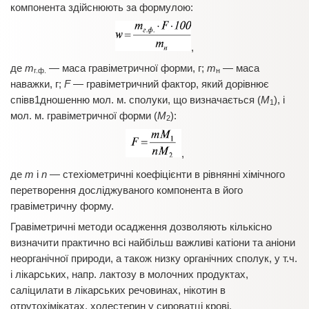
компонента здійснюють за формулою:
,
де
m
— маса гравіметричної форми, г;
m
— маса
г.ф.
н
наважки, г;
F
— гравіметричний фактор, який дорівнює
співв1дношенню мол. м. сполуки, що визначається (
М
), і
1
мол. м. гравіметричної форми (
М
):
2
,
де
m
і
n
— стехіометричні коефіцієнти в рівнянні хімічного
перетворення досліджуваного компонента в його
гравіметричну форму.
Гравіметричні методи осадження дозволяють кількісно
визначити практично всі найбільш важливі катіони та аніони
неорганічної природи, а також низку органічних сполук, у т.ч.
і лікарських, напр. лактозу в молочних продуктах,
саліцилати в лікарських речовинах, нікотин в
отрутохімікатах, холестерин у сироватці крові.