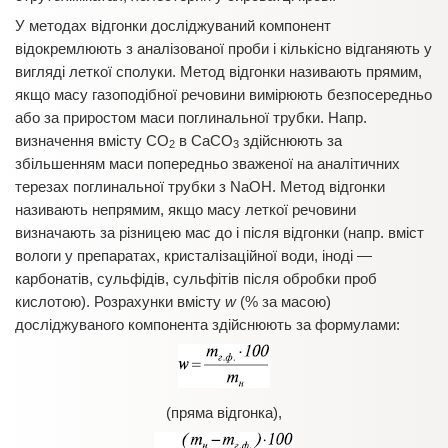
У методах відгонки досліджуваний компонент
відокремлюють з аналізованої проби і кількісно відганяють у
вигляді леткої сполуки. Метод відгонки називають прямим,
якщо масу газоподібної речовини вимірюють безпосередньо
або за приростом маси поглинальної трубки. Напр.
визначення вмісту СО
в СаСО
здійснюють за
2
3
збільшенням маси попередньо зваженої на анaлітичних
терезах поглинальної трубки з NaOH. Метод відгонки
називають непрямим, якщо масу леткої речовини
визначають за різницею мас до і після відгонки (напр. вміст
вологи у препаратах, кристалізаційної води, іноді —
карбонатів, сульфідів, сульфітів після обробки проб
кислотою). Розрахунки вмісту
w
(% за масою)
досліджуваного компонента здійснюють за формулами:
(пряма відгонка),