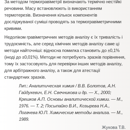
За методом термогравіметрії визначають термічно нестійкі
речовини. Масу встановлюють із використанням
термотерезів. Визначення кількох компонентів
досліджуваної суміші проводять за термогравіметричними
кривими.
Недоліком гравіметричних методів аналізу є їх тривалість і
трудоємність, але серед хімічних методів аналізу саме ці
методи найточніші: відносна помилка становить до ±0,1%
(іноді до ±0,01%). Методи не потребують зразків порівняння,
тому їх застосовують для перевірки інших методів аналізу,
для арбітражного аналізу, а також для атестації
стандартних зразків.
Аналитическая химия / В.В. Болотов, А.Н.
Гайдукевич, Е.Н. Свечникова и др. — Х., 2000;
Крешков А.П. Основы аналитической химии. — М.,
1976. — Т. 2; Посыпайко В.И., Козырева Н.А.,
Логачева Ю.П. Химические методы анализа. — М.,
1989.
Жукова Т.В.