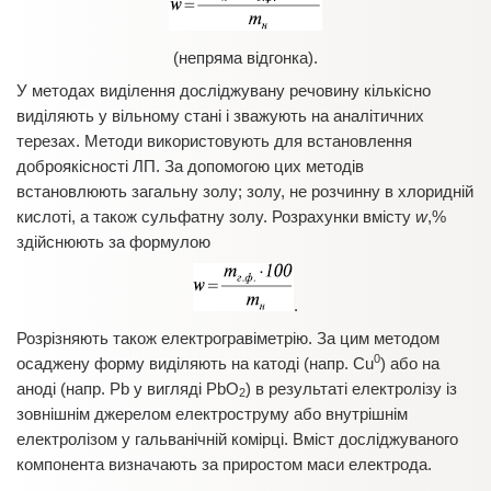
(непряма відгонка).
У методах виділення досліджувану речовину кількісно
виділяють у вільному стані і зважують на аналітичних
терезах. Методи використовують для встановлення
доброякісності ЛП. За допомогою цих методів
встановлюють загальну золу; золу, не розчинну в хлоридній
кислоті, а також сульфатну золу. Розрахунки вмісту
w
,%
здійснюють за формулою
.
Розрізняють також електрогравіметрію. За цим методом
0
осаджену форму виділяють на катоді (напр. Cu
) або на
аноді (напр. Pb у вигляді PbO
) в результаті електролізу із
2
зовнішнім джерелом електроструму або внутрішнім
електролізом у гальванічній комірці. Вміст досліджуваного
компонента визначають за приростом маси електрода.