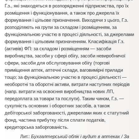
Г.з., які знаходяться в розпорядженні підприємства, про їх
розміщення і функціонування, а також про джерела їх
формування і цільове призначення. Виходячи з цього, Г.з.
розподіляють на групи за складом і розміщенням, за
функціональною участю в процесі діяльності, за джерелами
формування і цільовим призначенням. Класифікація Г.з.
(активів) ФП: за складом і розміщенням — засоби
виробництва, засоби у сфері обігу, засоби невиробничої
сфери, засоби для обслуговування обігу (торгові
приміщення аптек, аптечні склади, ваговимірні прилади
тощо; за функціональною участю в процесі діяльності —
необоротні та оборотні активи, витрати наступних періодів
(напр. витрати на освоєння виробництва нових ЛП,
передоплата за товари та послуги). Таким чином, Г.з. —
сукупність основних і оборотних засобів, а також
дебіторської заборгованості, джерелами яких є статутний
фонд, частина прибутку після сплати податків,
кредиторська заборгованість.
Бухгалтерський облік і аудит в аптеках / За