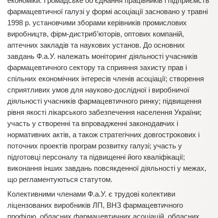
економіки. Громадське об’єднання працівників і підприємств
фармацевтичної галузі у формі асоціації засновано у травні
1998 р. установчими зборами керівників промислових
виробництв, фірм-дистриб’юторів, оптових компаній,
аптечних закладів та наукових установ. До основних
завдань Ф.а.У. належать моніторинг діяльності учасників
фармацевтичного сектору та сприяння захисту прав і
спільних економічних інтересів членів асоціації; створення
сприятливих умов для науково-дослідної і виробничої
діяльності учасників фармацевтичного ринку; підвищення
рівня якості лікарського забезпечення населення України;
участь у створенні та впровадженні законодавчих і
нормативних актів, а також стратегічних довгострокових і
поточних проектів програм розвитку галузі; участь у
підготовці персоналу та підвищенні його кваліфікації;
виконання інших завдань повсякденної діяльності у межах,
що регламентуються статутом.
Колективними членами Ф.а.У. є трудові колективи
ліцензованих виробників ЛП, ВНЗ фармацевтичного
профілю, обласних фармацевтичних асоціацій, обласних