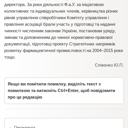
директора. За роки діяльності Ф.а.У. за ініціативою
колективних та індивідуальних членів, керівництва різних
рівнів управління співробітники Комітету управління і
правління асоціації брали участь у підготовці та наданні
чинності численним законам України, постановам уряду,
змінам та доповненням до чинної нормативно-правової
документації, підготовці проекту Стратегічних напрямків
розвитку фармацевтичної промисловості на 2004–2015 роки
тощо.
Спіженко Ю.П.
Якщо ви помітили помилку, виділіть текст з
помилкою та натисніть Ctrl+Enter, щоб повідомити
про це редакцію
Передмова