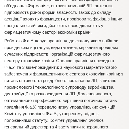
об’єднань «Фармація», оптових компаній ЛП, аптечних
підприємств різної форми власності. Також до складу
асоціації входять фармацевти, провізори та фахівців інших
спеціальностей, які здійснюють свою діяльність у
фармацевтичному секторі економіки країни.
Роботою Ф.а.У. керує правління, до складу якого ввійшли
провідні фахівці галузі, видатні вчені, керівники провідних
сучасних підприємств і організацій фармацевтичного
сектору економіки країни. Очолює правління президент
Ф.а.У. та 3 віце-президенти: з наукового і маркетингового
забезпечення фармацевтичного сектора економіки країни; з
питань оптового та роздрібного постачання ЛП; з питань
промислового і технологічного супроводу виробництва,
дистрибуції та розповсюдження ЛП. Для своєчасного,
оптимального і професійного вирішення поточних питань
правління Ф.а.У. передало низку управлінських функцій
Комітету управління Ф.а.У., утвореному згідно з
положеннями статуту. Комітет управління очолює
генеральний директор та 4 заступники генерального