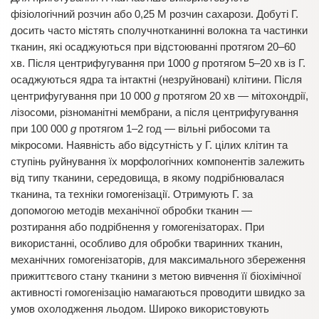
фізіологічний розчин або 0,25 М розчин сахарози. Добуті Г.
досить часто містять сполучнотканинні волокна та частинки
тканин, які осаджуються при відстоюванні протягом 20–60
хв. Після центрифугування при 1000
g
протягом 5–20 хв із Г.
осаджуються ядра та інтактні (незруйновані) клітини. Після
центрифугування при 10 000
g
протягом 20 хв — мітохондрії,
лізосоми, різноманітні мембрани, а після центрифугування
при 100 000
g
протягом 1–2 год — вільні рибосоми та
мікросоми. Наявність або відсутність у Г. цілих клітин та
ступінь руйнування їх морфологічних компонентів залежить
від типу тканини, середовища, в якому подрібнювалася
тканина, та техніки гомогенізації. Отримують Г. за
допомогою методів механічної обробки тканин —
розтирання або подрібнення у гомогенізаторах. При
використанні, особливо для обробки тваринних тканин,
механічних гомогенізаторів, для максимального збереження
прижиттєвого стану тканини з метою вивчення її біохімічної
активності гомогенізацію намагаються проводити швидко за
умов охолодження льодом. Широко використовують