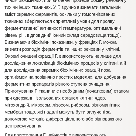
чином біохімічних, при вивченні процесів обміну речовин у
тих чи інших тканинах. У Г. зручно визначати загальний
вміст окремих ферментів, оскільки у гомогенізованих
тканинах зберігаються сприятливі умови для прояву
ферментативної активності (температура, оптимальний
рівень рН, відповідний іонний склад середовища тощо).
Визначаючи біохімічні показники, у фракціях Г. можна
вивчати розподіл ферментів та інших речовин у клітині.
Окремі очищені фракції Г. використовують не лише для
дослідження локалізації біохімічних процесів у клітині, а й
для дослідження окремих біохімічних реакцій поза
організмом на порівняно простих моделях, для добування
ферментних препаратів різного ступеня очищення.
Приготування Г. тканини є необхідним (початковим) етапом
при одержанні ізольованих органел клітин: ядер,
мітохондрій, мікросом, лізосом, рибосом, різноманітних
мембран тощо, які надалі можуть бути вилучені за
допомогою методів диференціального або рівноважного
центрифугування.
Для приготування Г. найчастіше використовують