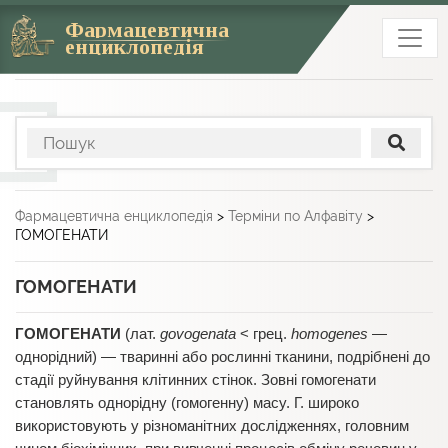
Фармацевтична
енциклопедія
Фармацевтична енциклопедія
>
Терміни по Алфавіту
>
ГОМОГЕНАТИ
ГОМОГЕНАТИ
ГОМОГЕНАТИ
(лат.
govogenata
< грец.
homogenes
—
однорідний) — тваринні або рослинні тканини, подрібнені до
стадії руйнування клітинних стінок. Зовні гомогенати
становлять однорідну (гомогенну) масу. Г. широко
використовують у різноманітних дослідженнях, головним