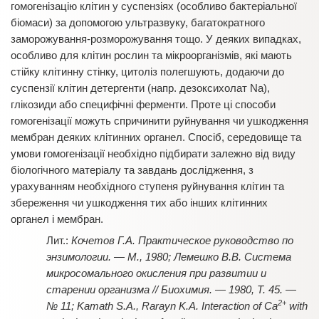
гомогенізацію клітин у суспензіях (особливо бактеріальної
біомаси) за допомогою ультразвуку, багатократного
заморожування-розморожування тощо. У деяких випадках,
особливо для клітин рослин та мікроорганізмів, які мають
стійку клітинну стінку, цитоліз полегшують, додаючи до
суспензії клітин детергенти (напр. дезоксихолат Na),
глікозиди або специфічні ферменти. Проте ці способи
гомогенізації можуть спричинити руйнування чи ушкодження
мембран деяких клітинних органел. Спосіб, середовище та
умови гомогенізації необхідно підбирати залежно від виду
біологічного матеріалу та завдань дослідження, з
урахуванням необхідного ступеня руйнування клітин та
збереження чи ушкодження тих або інших клітинних
органел і мембран.
Кочетов Г.А. Практическое руководство по
энзимологии. — М., 1980; Лемешко В.В. Система
микросомального окисления при развитии и
старении организма // Биохимия. — 1980, Т. 45. —
2+
№ 11; Kamath S.A., Rarayn K.A. Interaction of Ca
with