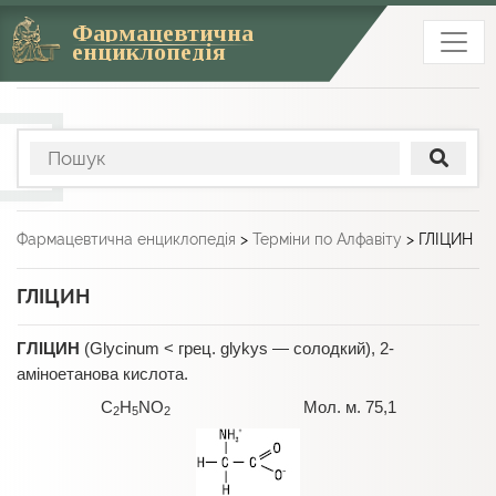
Фармацевтична
енциклопедія
Фармацевтична енциклопедія
>
Терміни по Алфавіту
>
ГЛІЦИН
ГЛІЦИН
ГЛІЦИН
(Glycinum < грец. glykys — солодкий), 2-
аміноетанова кислота.
C
H
NO
Мол. м. 75,1
2
5
2