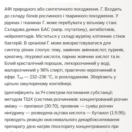
АФІ природного або синтетичного походження. Г. Входить
до складу білків рослинного і тваринного походження. У
рідинах і тканинах Г. може перебувати у вільному стані.
Складова деяких БАС (напр. глутатіону), антибіотиків,
нейропептидів. Міститься у складі муреїну клітинних стінок
бактерій. В організмі Г. може використовуватися для
синтезу різних сполук: гему, замінних амінокислот, пуринів,
креатину, гіпурової кислоти, парних жовчних кислот та ін.
Білий кристалічний порошок, легкорозчинний у воді,
малорозчинний у 96% спирті, практично нерозчинний в
ефірі. Т
— 232–236 °С, із розкладанням. Зберігають у
пл
щільно закупореному контейнері.
Ідентифікують за ІЧ-спектром поглинання субстанції;
методом ТШХ (система розчинників: концентрований розчин
аміаку — пропанол (30:70), проявник — суміш розчин
нінгідрину — розведена оцтова кислота — бутанол (1:5:95);
проводять реакцію окиснювального декарбоксилювання
препарату дією натрію гіпохлориту концентрованого при