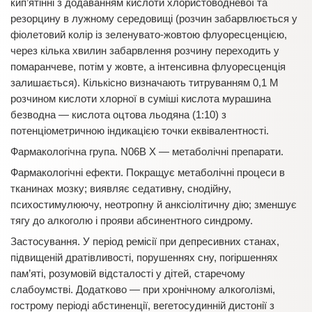
кип’ятінні з додаванням кислоти хлористоводневої та
резорцину в лужному середовищі (розчин забарвлюється у
фіолетовий колір із зеленувато-жовтою флуоресценцією,
через кілька хвилин забарвлення розчину переходить у
помаранчеве, потім у жовте, а інтенсивна флуоресценція
залишається). Кількісно визначають титруванням 0,1 М
розчином кислоти хлорної в суміші кислота мурашина
безводна — кислота оцтова льодяна (1:10) з
потенціометричною індикацією точки еквівалентності.
Фармакологічна група. N06В Х — метаболічні препарати.
Фармакологічні ефекти. Покращує метаболічні процеси в
тканинах мозку; виявляє седативну, снодійну,
психостимулюючу, неотропну й анксіолітичну дію; зменшує
тягу до алкоголю і прояви абсинентного синдрому.
Застосування. У період ремісії при депресивних станах,
підвищеній дратівливості, порушеннях сну, погіршеннях
пам’яті, розумовій відсталості у дітей, старечому
слабоумстві. Додатково — при хронічному алкоголізмі,
гострому періоді абстиненції, вегетосудинній дистонії з