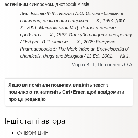
астенічним синдромом, дистрофії м’язів.
Боєчко Ф.Ф., Боєчко Л.О. Основні біохімічні
поняття, визначення і терміни. — К., 1993; ДФУ. —
Х., 2001; Машковський М.Д. Лекарственные
средства. — Х., 1997; От субстанции к лекарству
/ Под ред. В.П. Черных. — Х., 2005; European
Pharmacopoeia 5; The Merk index an Encyclopedia of
chemicals, drugs and biological / 13 Ed., 2001. — № 1.
Мороз В.П.
,
Погорелець О.А.
Якщо ви помітили помилку, виділіть текст з
помилкою та натисніть Ctrl+Enter, щоб повідомити
про це редакцію
Інші статті автора
ОЛІВОМІЦИН