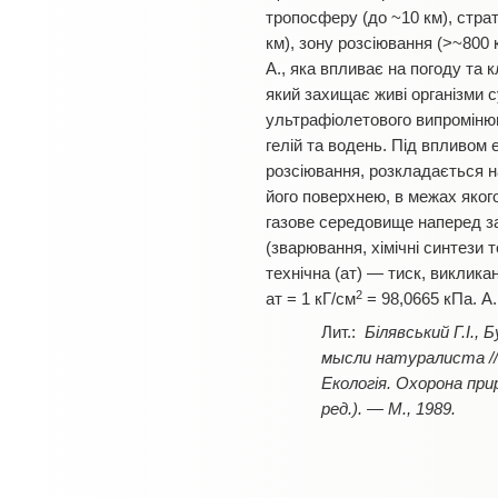
тропосферу (до ~10 км), стра
км), зону розсiювання (>~800 к
А., яка впливає на погоду та 
який захищає живi органiзми с
ультрафiолетового випромiнюв
гелiй та водень. Пiд впливом 
розсiювання, розкладається на 
його поверхнею, в межах якого
газове середовище наперед за
(зварювання, хiмiчнi синтези 
технiчна (ат) — тиск, виклика
2
ат = 1 кГ/см
= 98,0665 кПа. А. 
Бiлявський Г.I., 
мысли натуралиста // 
Екологія. Охорона при
ред.). — М., 1989.