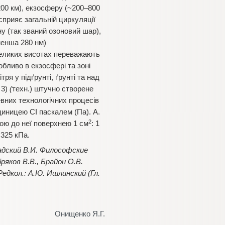
00 км), екзосферу (~200–800
 сприяє загальнiй циркуляцiї
ну (так званий озоновий шар),
менша 280 нм)
великих висотах переважають
обливо в екзосферi та зонi
ря у пiдґрунтi, ґрунтi та над
 3)
(
техн.) штучно створене
вних технологiчних процесiв
одиницею СI паскалем (Па). А.
2
ною до неї поверхнею 1 см
: 1
,325 кПа.
рнадский В.И. Философские
ряков В.В., Брайон О.В.
Редкол.: А.Ю. Ишлинский (Гл.
Онищенко Я.Г.