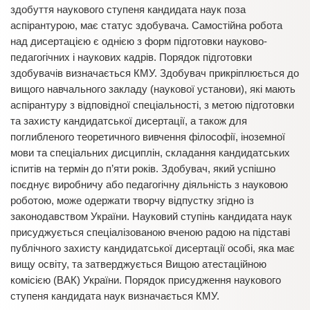
здобуття наукового ступеня кандидата наук поза
аспірантурою, має статус здобувача. Самостійна робота
над дисертацією є однією з форм підготовки науково-
педагогічних і наукових кадрів. Порядок підготовки
здобувачів визначається КМУ. Здобувач прикріплюється до
вищого навчального закладу (наукової установи), які мають
аспірантуру з відповідної спеціальності, з метою підготовки
та захисту кандидатської дисертації, а також для
поглибленого теоретичного вивчення філософії, іноземної
мови та спеціальних дисциплін, складання кандидатських
іспитів на термін до п’яти років. Здобувач, який успішно
поєднує виробничу або педагогічну діяльність з науковою
роботою, може одержати творчу відпустку згідно із
законодавством України. Науковий ступінь кандидата наук
присуджується спеціалізованою вченою радою на підставі
публічного захисту кандидатської дисертації особі, яка має
вищу освіту, та затверджується Вищою атестаційною
комісією (ВАК) України. Порядок присудження наукового
ступеня кандидата наук визначається КМУ.