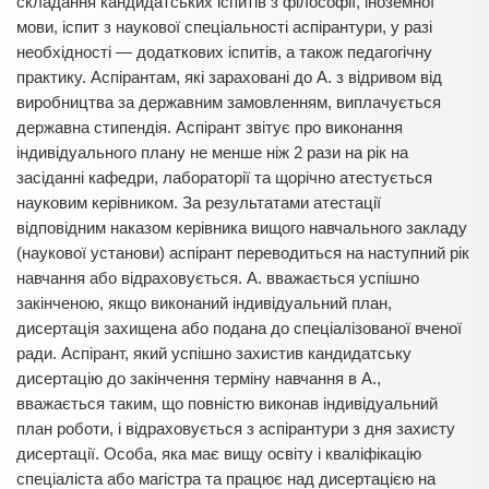
складання кандидатських іспитів з філософії, іноземної
мови, іспит з наукової спеціальності аспірантури, у разі
необхідності — додаткових іспитів, а також педагогічну
практику. Аспірантам, які зараховані до А. з відривом від
виробництва за державним замовленням, виплачується
державна стипендія. Аспірант звітує про виконання
індивідуального плану не менше ніж 2 рази на рік на
засіданні кафедри, лабораторії та щорічно атестується
науковим керівником. За результатами атестації
відповідним наказом керівника вищого навчального закладу
(наукової установи) аспірант переводиться на наступний рік
навчання або відраховується. А. вважається успішно
закінченою, якщо виконаний індивідуальний план,
дисертація захищена або подана до спеціалізованої вченої
ради. Аспірант, який успішно захистив кандидатську
дисертацію до закінчення терміну навчання в А.,
вважається таким, що повністю виконав індивідуальний
план роботи, і відраховується з аспірантури з дня захисту
дисертації. Особа, яка має вищу освіту і кваліфікацію
спеціаліста або магістра та працює над дисертацією на