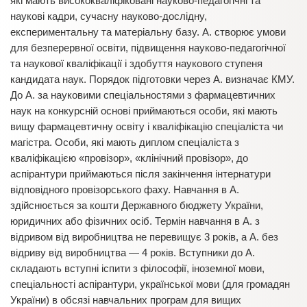
які мають висококваліфіковані науково-педагогічні та
наукові кадри, сучасну науково-дослідну,
експериментальну та матеріальну базу. А. створює умови
для безперервної освіти, підвищення науково-педагогічної
та наукової кваліфікації і здобуття наукового ступеня
кандидата наук. Порядок підготовки через А. визначає КМУ.
До А. за науковими спеціальностями з фармацевтичних
наук на конкурсній основі приймаються особи, які мають
вищу фармацевтичну освіту і кваліфікацію спеціаліста чи
магістра. Особи, які мають диплом спеціаліста з
кваліфікацією «провізор», «клінічний провізор», до
аспірантури приймаються після закінчення інтернатури
відповідного провізорського фаху. Навчання в А.
здійснюється за кошти Державного бюджету України,
юридичних або фізичних осіб. Термін навчання в А. з
відривом від виробництва не перевищує 3 років, а А. без
відриву від виробництва — 4 років. Вступники до А.
складають вступні іспити з філософії, іноземної мови,
спеціальності аспірантури, української мови (для громадян
України) в обсязі навчальних програм для вищих