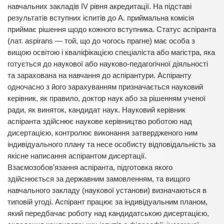
навчальних закладів ІV рівня акредитації. На підставі
результатів вступних іспитів до А. приймальна комісія
приймає рішення щодо кожного вступника. Статус аспіранта
(лат. aspirans — той, що до чогось прагне) має особа з
вищою освітою і кваліфікацією спеціаліста або магістра, яка
готується до наукової або науково-педагогічної діяльності
та зарахована на навчання до аспірантури. Аспіранту
одночасно з його зарахуванням призначається науковий
керівник, як правило, доктор наук або за рішенням ученої
ради, як виняток, кандидат наук. Науковий керівник
аспіранта здійснює наукове керівництво роботою над
дисертацією, контролює виконання затвердженого ним
індивідуального плану та несе особисту відповідальність за
якісне написання аспірантом дисертації.
Взаємозобов’язання аспіранта, підготовка якого
здійснюється за державним замовленням, та вищого
навчального закладу (наукової установи) визначаються в
типовій угоді. Аспірант працює за індивідуальним планом,
який передбачає роботу над кандидатською дисертацією,