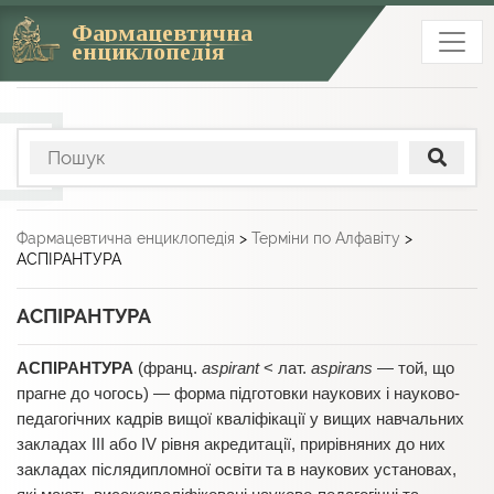
Фармацевтична
енциклопедія
Фармацевтична енциклопедія
>
Терміни по Алфавіту
>
АСПІРАНТУРА
АСПІРАНТУРА
АСПІРАНТУРА
(франц.
aspirant
< лат.
aspirans
— той, що
прагне до чогось) — форма підготовки наукових і науково-
педагогічних кадрів вищої кваліфікації у вищих навчальних
закладах ІІІ або ІV рівня акредитації, прирівняних до них
закладах післядипломної освіти та в наукових установах,