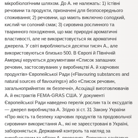
мікробіологічним шляхом. До А. не належать: 1) їстівні
речовини та продукти, призначені для безпосереднього
споживання; 2) речовини, що мають виключно солодкий,
кислий чи солоний смак; 3) сировина рослинного та
тваринного походження, що має природні ароматичні
властивості, але не використовується як ароматичні
джерела. У світі виробляються десятки тисяч А., але
використовуються близько 500. В Європі й Північній
Америці керуються документами «Список запашних
речовин, застосовуваних у виробництві А. й харчових
продуктів» Європейської Ради («Flavourіng substances and
natural sources of flavourіngs») або «Список речовин,
загальноприйнятих як безпечні», Асоціації виготовлювачів
А. й екстрактів FEMA-GRAS США. У документі
Європейської Ради наведено перелік рослин та їх ексудатів
— джерел виробництва А. Згідно зі ст. 31 Закону України
«Про якість та безпеку харчових продуктів та продовольчої
сировини» використання А., які не зареєстровані в Україні,
забороняється. Державний контроль та нагляд за
виробництвом та обігом А. проводить Державна санітарно-