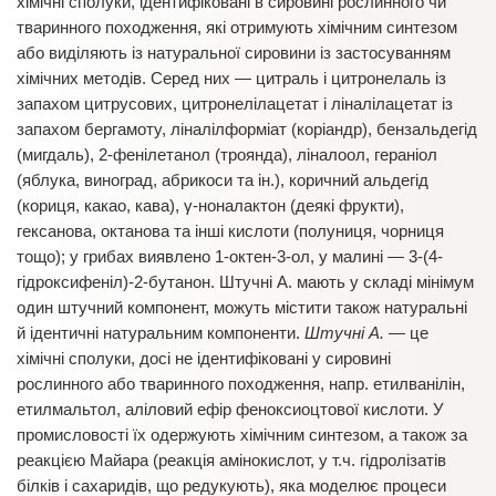
хімічні сполуки, ідентифіковані в сировині рослинного чи
тваринного походження, які отримують хімічним синтезом
або виділяють із натуральної сировини із застосуванням
хімічних методів. Серед них — цитраль і цитронелаль із
запахом цитрусових, цитронелілацетат і ліналілацетат із
запахом бергамоту, ліналілформіат (коріандр), бензальдегід
(мигдаль), 2-фенілетанол (троянда), ліналоол, гераніол
(яблука, виноград, абрикоси та ін.), коричний альдегід
(кориця, какао, кава), γ-ноналактон (деякі фрукти),
гексанова, октанова та інші кислоти (полуниця, чорниця
тощо); у грибах виявлено 1-октен-3-ол, у малині — 3-(4-
гідроксифеніл)-2-бутанон. Штучні А. мають у складі мінімум
один штучний компонент, можуть містити також натуральні
й ідентичні натуральним компоненти.
Штучні А.
— це
хімічні сполуки, досі не ідентифіковані у сировині
рослинного або тваринного походження, напр. етилванілін,
етилмальтол, аліловий ефір феноксиоцтової кислоти. У
промисловості їх одержують хімічним синтезом, а також за
реакцією Майара (реакція амінокислот, у т.ч. гідролізатів
білків і сахаридів, що редукують), яка моделює процеси