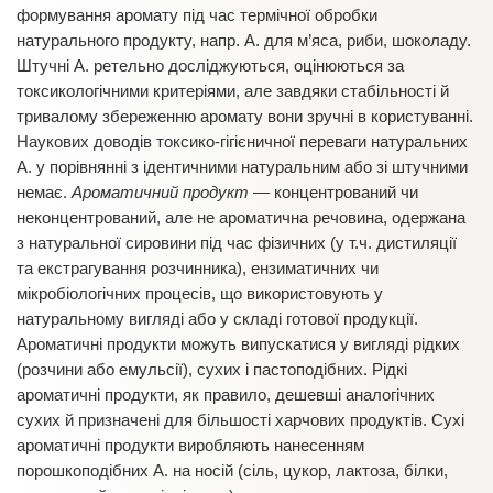
формування аромату під час термічної обробки
натурального продукту, напр. А. для м’яса, риби, шоколаду.
Штучні А. ретельно досліджуються, оцінюються за
токсикологічними критеріями, але завдяки стабільності й
тривалому збереженню аромату вони зручні в користуванні.
Наукових доводів токсико-гігієничної переваги натуральних
А. у порівнянні з ідентичними натуральним або зі штучними
немає.
Ароматичний продукт
— концентрований чи
неконцентрований, але не ароматична речовина, одержана
з натуральної сировини під час фізичних (у т.ч. дистиляції
та екстрагування розчинника), ензиматичних чи
мікробіологічних процесів, що використовують у
натуральному вигляді або у складі готової продукції.
Ароматичні продукти можуть випускатися у вигляді рідких
(розчини або емульсії), сухих і пастоподібних. Рідкі
ароматичні продукти, як правило, дешевші аналогічних
сухих й призначені для більшості харчових продуктів. Сухі
ароматичні продукти виробляють нанесенням
порошкоподібних А. на носій (сіль, цукор, лактоза, білки,