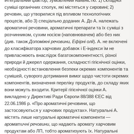
інтегральний фактор, зумовлений наявністю: 1) складної
суміші органічних сполук, які містяться у сировині; 2)
речовин, що утворилися під впливом технологічних
процесів, або 3) спеціально доданих А. До А. належать
ароматичні речовини, ароматичні препарати та їх суміші з
розчинником, сухим носієм (наповнювачем) або без них
(див. також
Допоміжні речовини, Ефірні олії
). А. не включені
до класифікатора харчових добавок і Е-індекси їм не
привласнюють внаслідок багатокомпонентності, різної
природи й джерел одержання, складності гігієнічної оцінки,
необхідності встановлення безпеки окремих компонентів та
сумішей, суворого дотримання вимог щодо чистоти окремих
компонентів, визначення переліку продуктів, до складу яких
вони можуть входити. Критерії гігієнічної оцінки А.
викладено у Директиві Ради Європи 88/388 ЄЕС від
22.06.1986 р. «Про ароматичні речовини, що
застосовуються у харчових продуктах». Натуральні А.
містять лише натуральні ароматичні компоненти —
ароматичні речовини
, що надають аромату харчовим
продуктам або ЛП, тобто ароматизують їх. Натуральні