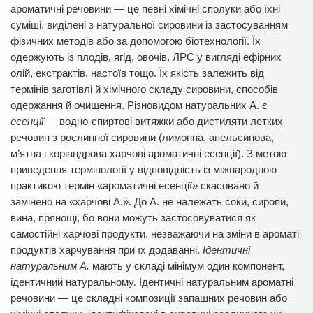
ароматичні речовини — це певні хімічні сполуки або їхні
суміші, виділені з натуральної сировини із застосуванням
фізичних методів або за допомогою біотехнології. Їх
одержують із плодів, ягід, овочів, ЛРС у вигляді ефірних
олій, екстрактів, настоїв тощо. Їх якість залежить від
термінів заготівлі й хімічного складу сировини, способів
одержання й очищення. Різновидом натуральних А. є
есенції
— водно-спиртові витяжки або дистиляти летких
речовин з рослинної сировини (лимонна, апельсинова,
м’ятна і коріандрова харчові ароматичні есенції). З метою
приведення термінології у відповідність із міжнародною
практикою термін «ароматичні есенції» скасовано й
замінено на «харчові А.». До А. не належать соки, сиропи,
вина, прянощі, бо вони можуть застосовуватися як
самостійні харчові продукти, незважаючи на зміни в ароматі
продуктів харчування при їх додаванні.
Ідентичні
натуральним А.
мають у складі мінімум один компонент,
ідентичний натуральному. Ідентичні натуральним ароматні
речовини — це складні композиції запашних речовин або