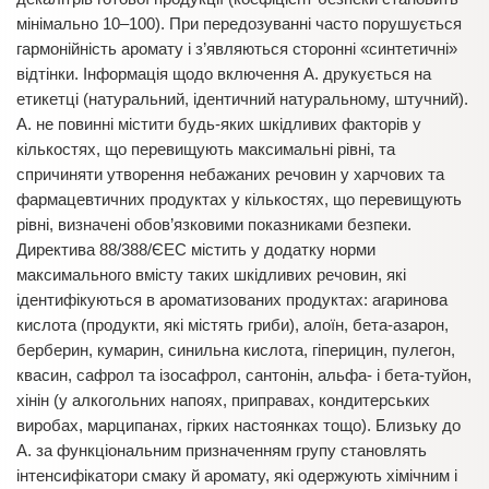
мінімально 10–100). При передозуванні часто порушується
гармонійність аромату і з’являються сторонні «синтетичні»
відтінки. Інформація щодо включення А. друкується на
етикетці (натуральний, ідентичний натуральному, штучний).
А. не повинні містити будь-яких шкідливих факторів у
кількостях, що перевищують максимальні рівні, та
спричиняти утворення небажаних речовин у харчових та
фармацевтичних продуктах у кількостях, що перевищують
рівні, визначені обов’язковими показниками безпеки.
Директива 88/388/ЄЕС містить у додатку норми
максимального вмісту таких шкідливих речовин, які
ідентифікуються в ароматизованих продуктах: агаринова
кислота (продукти, які містять гриби), алоїн, бета-азарон,
берберин, кумарин, синильна кислота, гіперицин, пулегон,
квасин, сафрол та ізосафрол, сантонін, альфа- і бета-туйон,
хінін (у алкогольних напоях, приправах, кондитерських
виробах, марципанах, гірких настоянках тощо). Близьку до
А. за функціональним призначенням групу становлять
інтенсифікатори смаку й аромату, які одержують хімічним і