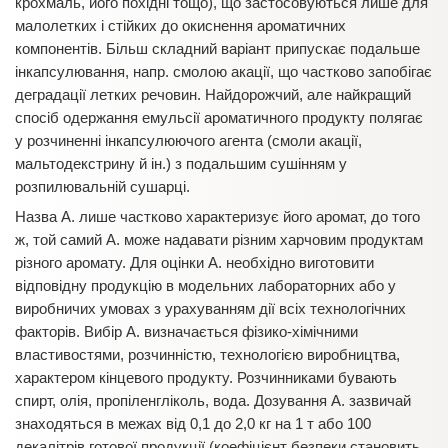
крохмаль, його похідні тощо), що застосовуються лише для
малолетких і стійких до окиснення ароматичних
компонентів. Більш складний варіант припускає подальше
інкапсулювання, напр. смолою акації, що частково запобігає
деградації летких речовин. Найдорожчий, але найкращий
спосіб одержання емульсії ароматичного продукту полягає
у розчиненні інкапсулюючого агента (смоли акації,
мальтодекстрину й ін.) з подальшим сушінням у
розпилювальній сушарці.
Назва А. лише частково характеризує його аромат, до того
ж, той самий А. може надавати різним харчовим продуктам
різного аромату. Для оцінки А. необхідно виготовити
відповідну продукцію в модельних лабораторних або у
виробничих умовах з урахуванням дії всіх технологічних
факторів. Вибір А. визначається фізико-хімічними
властивостями, розчинністю, технологією виробництва,
характером кінцевого продукту. Розчинниками бувають
спирт, олія, пропіленгліколь, вода. Дозування А. зазвичай
знаходяться в межах від 0,1 до 2,0 кг на 1 т або 100
декалітрів готової продукції (коефіцієнт безпеки становить