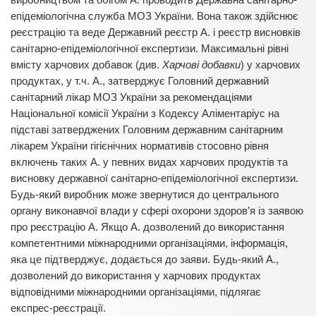
епідеміологічна служба МОЗ України. Вона також здійснює
реєстрацію та веде Державний реєстр А. і реєстр висновків
санітарно-епідеміологічної експертизи. Максимальні рівні
вмісту харчових добавок (див.
Харчові добавки
) у харчових
продуктах, у т.ч. А., затверджує Головний державний
санітарний лікар МОЗ України за рекомендаціями
Національної комісії України з Кодексу Аліментаріус на
підставі затверджених Головним державним санітарним
лікарем України гігієнічних нормативів стосовно рівня
включень таких А. у певних видах харчових продуктів та
висновку державної санітарно-епідеміологічної експертизи.
Будь-який виробник може звернутися до центрального
органу виконавчої влади у сфері охорони здоров’я із заявою
про реєстрацію А. Якщо А. дозволений до використання
компетентними міжнародними організаціями, інформація,
яка це підтверджує, додається до заяви. Будь-який А.,
дозволений до використання у харчових продуктах
відповідними міжнародними організаціями, підлягає
експрес-реєстрації.