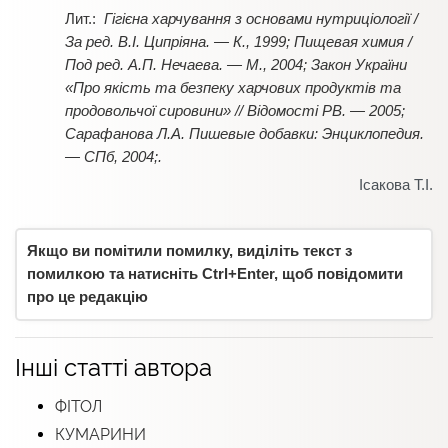
Гігієна харчування з основами нутриціології /
За ред. В.І. Ципріяна. — К., 1999; Пищевая химия /
Под ред. А.П. Нечаева. — М., 2004; Закон України
«Про якість та безпеку харчових продуктів та
продовольчої сировини» // Відомості РВ. — 2005;
Сарафанова Л.А. Пишевые добавки: Энциклопедия.
— СПб, 2004;.
Ісакова Т.І.
Якщо ви помітили помилку, виділіть текст з
помилкою та натисніть Ctrl+Enter, щоб повідомити
про це редакцію
Інші статті автора
ФІТОЛ
КУМАРИНИ