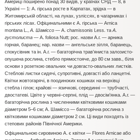
Америці поширено понад 30 видів, у країнах СНД — 8, в
Україні — 1: А. гірська росте в Карпатах, зрідка — в
Житомирській області, на луках, узліссях, в чагарниках і
гірських лісах. Офіцинальними є А. гірська — Arnica
montana L.,
А. Шаміссо
— А. chamissonis Less. та
А.
густолиста
— A. foliosa Nutt; рос. назви А.г. — арника
горная, баранец; нар. назви — ангельське зілля, баранець,
спокусівник та ін. А.г. — багаторічна трав’яниста залозисто-
опушена рослина, стебло прямостояче, до 80 см завв., біля
основи з розеткою овальних чи довгасто-овальних листків.
Стеблові листки сидячі, супротивні, довгасті або ланцетні.
Квітки жовтогарячі, в поодиноких кошиках на верхівці
стебла і гілок; крайові — язичкові, серединні — трубчасті,
двостатеві. Цвіте у червні–серпні, плід — двосім’янка. А.г.
—
багаторічна рослина з численними квітковими кошиками
діаметром 5–6 см; А. Шаміссо — багаторічна рослина з
квітковими кошиками діаметром 2 см. Ці види походять із
степових районів Північної Америки.
Офіцинальною сировиною А. є квітки — Flores Arnicae або