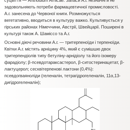
суцвіття — Anthodium Arnicae. Запаси А.г. незначні й не
задовольняють потреби фармацевтичної промисловості.
А.г. занесена до Червоної книги. Розмножується
вегетативно, вводиться в культуру важко. Культивується у
гірських районах Німеччини, Австрії, Швейцарії. Поширені в
культурі також А. Шаміссо та А.г.
Основні діючі речовини А.г. — тритерпеноїди і терпеноїди.
Квітки А.г. містять арніцину 4%, який є сумішшю двох
тритерпендіолів типу бетуліну-арнідіолу та його ізомеру
фарадіолу; β-псевдотараксастерол, β-ситостеринацетат, β-
лактуцерол; сесквітерпенові лактони (0,4%):
псевдогваяноліди (геленалін, тетрагідрогеленалін, 11α,13-
дигідрогеленалін);