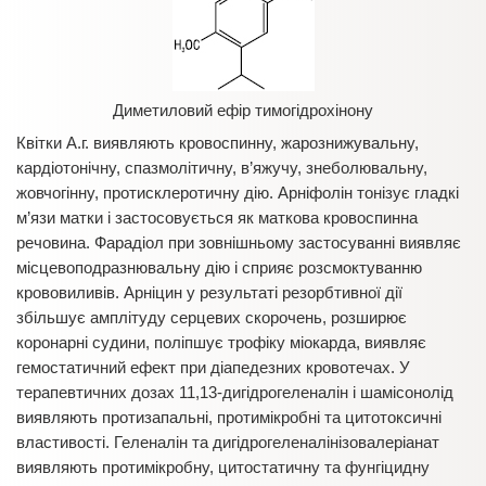
Диметиловий ефір тимогідрохінону
Квітки А.г. виявляють кровоспинну, жарознижувальну,
кардіотонічну, спазмолітичну, в’яжучу, знеболювальну,
жовчогінну, протисклеротичну дію. Арніфолін тонізує гладкі
м’язи матки і застосовується як маткова кровоспинна
речовина. Фарадіол при зовнішньому застосуванні виявляє
місцевоподразнювальну дію і сприяє розсмоктуванню
крововиливів. Арніцин у результаті резорбтивної дії
збільшує амплітуду серцевих скорочень, розширює
коронарні судини, поліпшує трофіку міокарда, виявляє
гемостатичний ефект при діапедезних кровотечах. У
терапевтичних дозах 11,13-дигідрогеленалін і шамісонолід
виявляють протизапальні, протимікробні та цитотоксичні
властивості. Геленалін та дигідрогеленалінізовалеріанат
виявляють протимікробну, цитостатичну та фунгіцидну