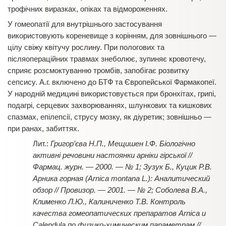
трофічних виразках, опіках та відмороженнях.
У гомеопатії для внутрішнього застосування
використовують кореневище з корінням, для зовнішнього —
цілу свіжу квітучу рослину. При пологових та
післяопераційних травмах знеболює, зупиняє кровотечу,
сприяє розсмоктуванню тромбів, запобігає розвитку
сепсису. А.г. включено до БТФ та Європейської Фармакопеї.
У народній медицині використовується при бронхітах, грипі,
подагрі, серцевих захворюваннях, шлункових та кишкових
спазмах, епілепсії, струсу мозку, як діуретик; зовнішньо —
при ранах, забиттях.
Григор’єва Н.П., Мещишен І.Ф. Біологічно
активні речовини настоянки арніки гірської //
Фармац. журн. — 2000. — № 1; Зузук Б., Куцик Р.В.
Арника горная (Аrnica montana L.): Аналитический
обзор // Провизор. — 2001. — № 2; Соболева В.А.,
Клименко Л.Ю., Калиниченко Т.В. Контроль
качества гомеопатических препаратов Arnica и
Calendula по физико-химическим параметрам //