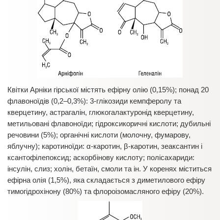
Квітки Арніки гірської містять ефірну олію (0,15%); понад 20
флавоноїдів (0,2–0,3%): 3-глікозиди кемпферолу та
кверцетину, астрагалін, глюкогалактуронід кверцетину,
метильовані флавоноїди; гідроксикоричні кислоти; дубильні
речовини (5%); органічні кислоти (молочну, фумарову,
яблучну); каротиноїди: α-каротин, β-каротин, зеаксантин і
ксантофілепоксид; аскорбінову кислоту; полісахариди:
інсулін, слиз; холін, бетаїн, смоли та ін. У коренях міститься
ефірна олія (1,5%), яка складається з диметилового ефіру
тимогідрохінону (80%) та флороізомасляного ефіру (20%).