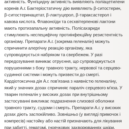
активність. Фунгіцидну активність виявляють поліацетилени
коренів А.г. Бактеріостатичну дію виявляють β-ситостерин,
β-ситостеринацетат, β-лактуцерол, β-тараксастерол і
кавова кислота. Флавоноїди та сесквітерпенові лактони
мають протизапальну активність. Полісахариди
стимулюють неспецифічну протиінфекційну резистентність
організму. Препарати А.г. (зокрема геленалін) можуть
спричинити алергічну реакцію організму, яка
супроводжується набряком та свербежем. У разі
передозування виникає отруєння, що супроводжується
порушеннями з боку травного тракту, нервової та серцево-
судинної системи і можуть призвести до смерті.
Кардіотоксична дія А.г. пов’язана з наявністю геленаліну,
який у значних дозах спричиняє параліч серцевого м’яза. У
тварин геленалін у високих дозах при внутрішньому
застосуванні викликає подразнення слизової оболонки
травного тракту, судоми і смерть. Препарати А.г. у високих
дозах діють заспокійливо. Зовнішньо (у вигляді примочок і
компресів) настойку або настій призначають для лікування
при забитті, гематомі, гноячкових захворюваннях шкіри,