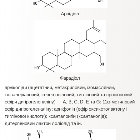
Арнідіол
Фарадіол
арніколіди (ацетатний, метакриловий, ізомасляний,
ізовалеріановий, сенеціоніловий, тигліновий та пропіоновий
ефіри дигірогеленаліну) — A, B, C, D, E та G; 11α-метиловий
ефір дигірогеленаліну; арніфолін (ефір оксикетолактону і
тиглінової кислоти); ксанталонгін (ксантанолід);
дитерпеновий лактон лоліолід та ін.