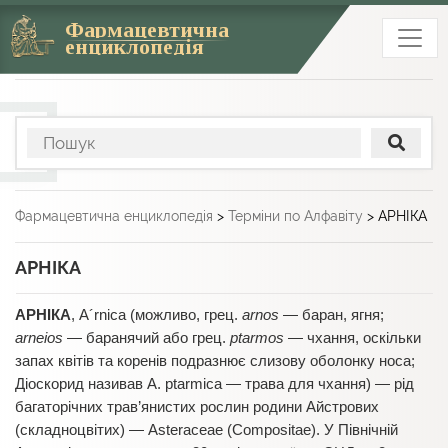
Фармацевтична
енциклопедія
Фармацевтична енциклопедія
>
Терміни по Алфавіту
>
АРНІКА
АРНІКА
AРНІКА
, А´rnica (можливо, грец.
arnos
— баран, ягня;
arnеіos
— баранячий або грец.
ptarmos
— чхання, оскільки
запах квітів та коренів подразнює слизову оболонку носа;
Діоскорид називав А. ptarmica — трава для чхання) — рід
багаторічних трав’янистих рослин родини Айстрових
(складноцвітих) — Asteraceae (Compositae). У Північній