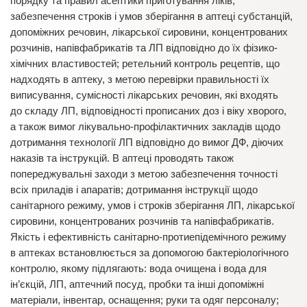
порядку та правил асептики приготування ліків;
забезпечення строків і умов зберігання в аптеці субстанцій,
допоміжних речовин, лікарської сировини, концентрованих
розчинів, напівфабрикатів та ЛП відповідно до їх фізико-
хімічних властивостей; ретельний контроль рецептів, що
надходять в аптеку, з метою перевірки правильності їх
виписування, сумісності лікарських речовин, які входять
до складу ЛП, відповідності прописаних доз і віку хворого,
а також вимог лікувально-профілактичних закладів щодо
дотримання технології ЛП відповідно до вимог ДФ, діючих
наказів та інструкцій. В аптеці проводять також
попереджувальні заходи з метою забезпечення точності
всіх приладів і апаратів; дотримання інструкції щодо
санітарного режиму, умов і строків зберігання ЛП, лікарської
сировини, концентрованих розчинів та напівфабрикатів.
Якість і ефективність санітарно-протиепідемічного режиму
в аптеках встановлюється за допомогою бактеріологічного
контролю, якому підлягають: вода очищена і вода для
ін’єкцій, ЛП, аптечний посуд, пробки та інші допоміжні
матеріали, інвентар, оснащення; руки та одяг персоналу;