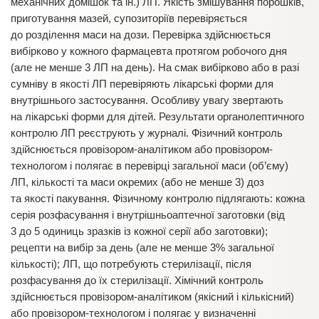
механічних домішок та ін.) ЛП. Якість змішування порошків,
приготування мазей, супозиторіїв перевіряється
до розділення маси на дози. Перевірка здійснюється
вибірково у кожного фармацевта протягом робочого дня
(але не менше 3 ЛП на день). На смак вибірково або в разі
сумніву в якості ЛП перевіряють лікарські форми для
внутрішнього застосування. Особливу увагу звертають
на лікарські форми для дітей. Результати органолептичного
контролю ЛП реєструють у журналі. Фізичний контроль
здійснюється провізором-аналітиком або провізором-
технологом і полягає в перевірці загальної маси (об’єму)
ЛП, кількості та маси окремих (або не менше 3) доз
та якості пакування. Фізичному контролю підлягають: кожна
серія розфасування і внутрішньоаптечної заготовки (від
3 до 5 одиниць зразків із кожної серії або заготовки);
рецепти на вибір за день (але не менше 3% загальної
кількості); ЛП, що потребують стерилізації, після
розфасування до їх стерилізації. Хімічний контроль
здійснюється провізором-аналітиком (якісний і кількісний)
або провізором-технологом і полягає у визначенні