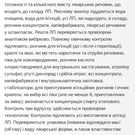
тотожності та кількісного вмісту лікарських речовин, що
входять до складу ЛП. Якісному аналізу піддаються вода
очищена, вода для ін’єкцій, усі ЛП, які надходять зі складу,
розчини-концентрати, напівфабрикати, лікарські речовини
у штангласах. Решта ЛП перевіряється провізором-
аналітиком вибірково. Повному хімічному контролю
підлягають: розчини для ін’єкцій (до і після стерилізації);
краплі та мазі, які містять наркотичні та отруйні речовини;
ліки для новонароджених, розчини кислоти
хлористоводневої для внутрішнього застосування, атропіну
сульфат, ртуті дихлорид і срібла нітрат; всі концентрати,
напівфабрикати і внутрішньоаптечна заготовка;
стабілізатори, для приготування ін’єкційних розчинів і очних
крапель; на вибір всі ліки (але не менше 8, приготовлених
за зміну); визначається концентрація спирту етилового.
Контроль при відпуску здійснюється провізором-
технологом. Контролю підлягають усі виготовлені в аптеці
ЛП. Перевіряються: упаковка (повинна відповідати масі
(об’єму) і виду лікарської форми, а також властивостям