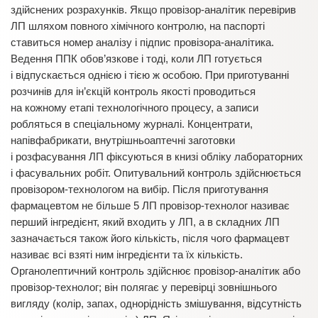
здійснених розрахунків. Якщо провізор-аналітик перевірив
ЛП шляхом повного хімічного контролю, на паспорті
ставиться номер аналізу і підпис провізора-аналітика.
Ведення ППК обов’язкове і тоді, коли ЛП готується
і відпускається однією і тією ж особою. При приготуванні
розчинів для ін’єкцій контроль якості проводиться
на кожному етапі технологічного процесу, а записи
робляться в спеціальному журналі. Концентрати,
напівфабрикати, внутрішньоаптечні заготовки
і розфасування ЛП фіксуються в книзі обліку лабораторних
і фасувальних робіт. Опитувальний конт­роль
здійснюється
провізором-технологом на вибір. Після приготування
фармацевтом не більше 5 ЛП провізор-технолог називає
перший інгредієнт, який входить у ЛП, а в складних ЛП
зазначається також його кількість, після чого фармацевт
називає всі взяті ним інгредієнти та їх кількість.
Органолептичний контроль здійснює провізор-аналітик або
провізор-технолог; він полягає у перевірці зовнішнього
вигляду (колір, запах, однорідність змішування, відсутність