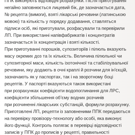
ППК виконують відповідні розрахунки. Після приготування
негайно заповнюється лицевий бік, де зазначається дата,
№ рецепта (вимоги), взяті лікарські речовини (латинською
мовою) та кількість у порядку додавання, ставляться
підписи осіб, які приготували, розфасували та перевірили
ЛП. При використанні напівфабрикатів і концентратів
зазначається їх концентрація і взяті кількості.
При приготуванні порошків, супозиторіїв і пілюль вказують
масу окремих доз та їх кількість. Величина пілюльної чи
супозиторної маси, кількість ізотонічної та стабілізувальної
речовини, яку додають в очні краплі й розчини для ін’єкцій,
зазначають як у паспортах, так і на зворотному боці
рецептів. У паспорті вказуються також використані
при розрахунках коефіцієнти водопоглинання для ЛРС,
коефіцієнти збільшення об’єму водних розчинів
при розчиненні лікарських субстанцій, формули розрахунку.
Приготовлені ЛП, рецепти із заповненими ППК передаються
на перевірку провізору-технологу або особі, яка виконує
його функції. Контроль полягає в перевірці відповідності
записів у ППК до прописів у рецепті, правильності