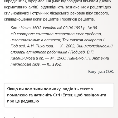
інгредієнтів), оформлення (має відповідати вимогам діючих
нормативних актів), відповідність зазначених у рецепті доз
сильнодіючих і отруйних лікарських речовин віку хворого,
співвідношення копій рецептів і прописів рецептів.
Літ.: Наказ МОЗ України від 03.04.1991 р. № 96
«О контроле качества лекарственных средств,
изготовляемых в аптеке»; Технология лекарств /
Под ред. А.И. Тихонова. — Х., 2002; Энциклопедический
словарь аптечного работника / Под ред. В.П.
Калашникова и др. — М., 1960; Півненко Г.П. Аптечна
технологія ліків. — К., 1962.
Богуцька О.Є.
Якщо ви помітили помилку, виділіть текст з
помилкою та натисніть Ctrl+Enter, щоб повідомити
про це редакцію