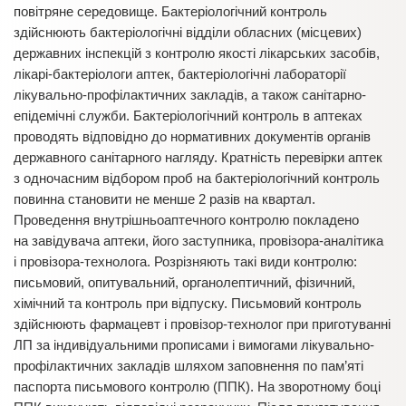
повітряне середовище. Бактеріологічний контроль
здійснюють бактеріологічні відділи обласних (місцевих)
державних інспекцій з контролю якості лікарських засобів,
лікарі-бактеріологи аптек, бактеріологічні лабораторії
лікувально-профілактичних закладів, а також санітарно-
епідемічні служби. Бактеріологічний контроль в аптеках
проводять відповідно до нормативних документів органів
державного санітарного нагляду. Кратність перевірки аптек
з одночасним відбором проб на бактеріологічний контроль
повинна становити не менше 2 разів на квартал.
Проведення внутрішньоаптечного контролю покладено
на завідувача аптеки, його заступника, провізора-аналітика
і провізора-технолога. Розрізняють такі види контролю:
письмовий, опитувальний, органолептичний, фізичний,
хімічний та контроль при відпуску. Письмовий контроль
здійснюють фармацевт і провізор-технолог при приготуванні
ЛП за індивідуальними прописами і вимогами лікувально-
профілактичних закладів шляхом заповнення по пам’яті
паспорта письмового контролю (ППК). На зворотному боці