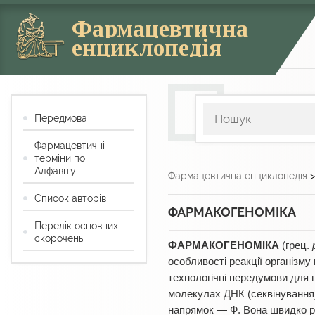
Фармацевтична
енциклопедія
Передмова
Фармацевтичні
терміни по
Алфавіту
Фармацевтична енциклопедія
Список авторів
ФАРМАКОГЕНОМІКА
Перелік основних
скорочень
ФАРМАКОГЕНОМІКА
(грец.
особливості реакції організму
технологічні передумови для 
молекулах ДНК (секвінування
напрямок — Ф. Вона швидко р