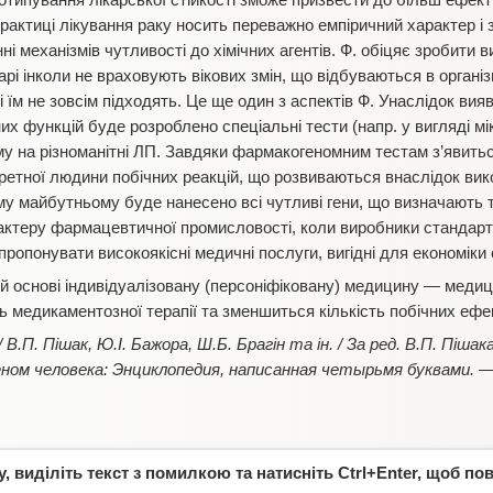
типування лікарської стійкості зможе призвести до більш ефекти
 практиці лікування раку носить переважно емпіричний характер 
нні механізмів чутливості до хімічних агентів. Ф. обіцяє зробити 
рі інколи не враховують вікових змін, що відбуваються в організмі
і їм не зовсім підходять. Це ще один з аспектів Ф. Унаслідок вия
их функцій буде розроблено спеціальні тести (напр. у вигляді мі
му на різноманітні ЛП. Завдяки фармакогеномним тестам з’явить
нкретної людини побічних реакцій, що розвиваються внаслідок ви
му майбутньому буде нанесено всі чутливі гени, що визначають ти
актеру фармацевтичної промисловості, коли виробники стандартн
пропонувати високоякісні медичні послуги, вигідні для економіки 
їй основі індивідуалізовану (персоніфіковану) медицину — меди
 медикаментозної терапії та зменшиться кількість побічних ефек
 В.П. Пішак, Ю.І. Бажора, Ш.Б. Брагін та ін. / За ред. В.П. Пішак
еном человека: Энциклопедия, написанная четырьмя буквами. — 
 виділіть текст з помилкою та натисніть Ctrl+Enter, щоб по