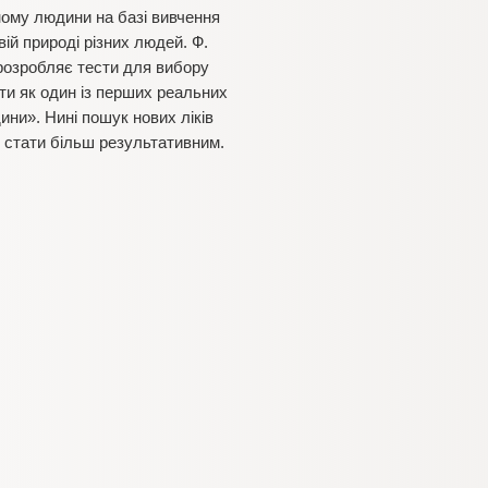
ному людини на базі вивчення
вій природі різних людей. Ф.
розробляє тести для вибору
ти як один із перших реальних
ни». Нині пошук нових ліків
н стати більш результативним.