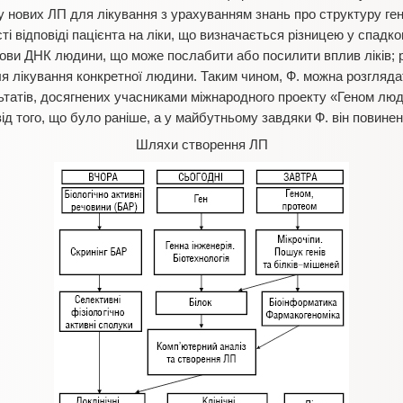
 нових ЛП для лікування з урахуванням знань про структуру ге
ті відповіді пацієнта на ліки, що визначається різницею у спадко
ови ДНК людини, що може послабити або посилити вплив ліків; 
 лікування конкретної людини. Таким чином, Ф. можна розгляда
ьтатів, досягнених учасниками міжнародного проекту «Геном люди
ід того, що було раніше, а у майбутньому завдяки Ф. він повине
Шляхи створення ЛП