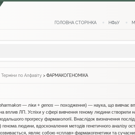
ГОЛОВНА СТОРІНКА
НФаУ
М
>
Терміни по Алфавіту
>
ФАРМАКОГЕНОМІКА
pharmakon
— ліки +
genos
— походження) — наука, що вивчає впл
 на вплив ЛП. Успіхи у сфері вивчення геному людини створили н
подальшого прогресу фармакології. Внаслідок визначення послід
) генома людини, вдосконалення методів генетичного аналізу о
озвивається, являє собою «сплав» фармакогенетики та сучасних