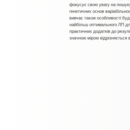
фокусує свою увагу на пошуку
генетичних основ варіабільнос
вивчає також особливості буд
найбільш оптимального ЛП для
практичних додатків до резул
значною мірою відрізняється в