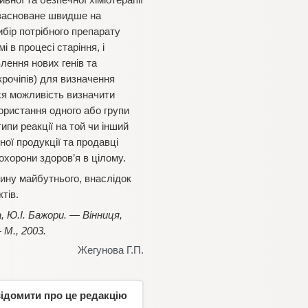
вної та безпечної хіміотерапії
і засноване швидше на
вибір потрібного препарату
 в процесі старіння, і
влення нових генів та
крочіпів) для визначення
ся можливість визначити
користання одного або групи
пи реакції на той чи інший
ої продукції та продавці
охорони здоров’я в цілому.
цину майбутнього, внаслідок
тів.
а, Ю.І. Бажори. — Вінниця,
М., 2003.
Жегунова Г.П.
відомити про це редакцію