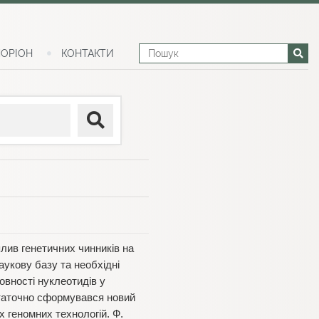
ОРІОН
КОНТАКТИ
ив генетичних чинників на
аукову базу та необхідні
овності нуклеотидів у
статочно сформувався новий
 геномних технологій. Ф.