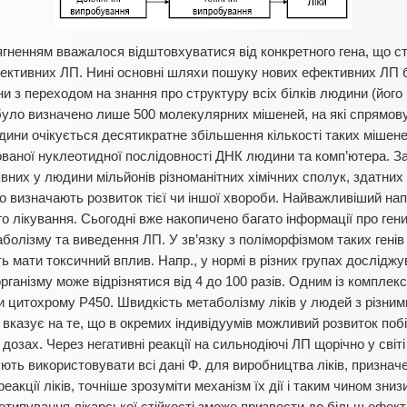
ягненням вважалося відштовхуватися від конкретного гена, що 
ективних ЛП. Нині основні шляхи пошуку нових ефективних ЛП 
 з переходом на знання про структуру всіх білків людини (його 
уло визначено лише 500 молекулярних мішеней, на які спрямову
дини очікується десятикратне збільшення кількості таких мішен
ованої нуклеотидної послідовності ДНК людини та комп’ютера. З
вних у людини мільйонів різноманітних хімічних сполук, здатних
 визначають розвиток тієї чи іншої хвороби. Найважливіший нап
о лікування. Сьогодні вже накопичено багато інформації про гени
болізму та виведення ЛП. У зв’язку з поліморфізмом таких генів
ь мати токсичний вплив. Напр., у нормі в різних групах дослідж
 організму може відрізнятися від 4 до 100 разів. Одним із комплек
и цитохрому Р450. Швидкість метаболізму ліків у людей з різними
Це вказує на те, що в окремих індивідуумів можливий розвиток побі
озах. Через негативні реакції на сильнодіючі ЛП щорічно у світі 
ть використовувати всі дані Ф. для виробництва ліків, призначен
акції ліків, точніше зрозуміти механізм їх дії і таким чином зниз