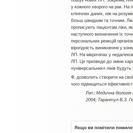
пошук нових ЛП. Зокрема, гено
у кожного хворого на рак. На
клінічних даних, ніж на розумі
більш швидким та точним. Ліка
прописують пацієнтам ліки, як
наступного визначення їх точн
персональних реакцій організ
вірогідність виникнення у ко
ЛП. На мікрочіпах у недалеко
ЛП. Це призведе до зміни хар
«універсальних» ліків будуть 
Ф. дозволить створити на сво
чого підвищиться ефективність
Медична біологія /
2004; Тарантул В.
З
.
Г
Якщо ви помітили помилку,