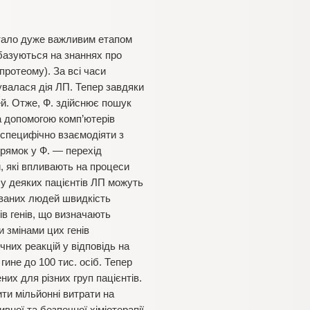
стало дуже важливим етапом
базуються на знаннях про
протеому). За всі часи
валася дія ЛП. Тепер завдяки
ей. Отже, Ф. здійснює пошук
а допомогою комп’ютерів
 специфічно взаємодіяти з
рямок у Ф. — перехід
, які впливають на процеси
 у деяких пацієнтів ЛП можуть
уваних людей швидкість
сів генів, що визначають
 змінами цих генів
чних реакцій у відповідь на
гине до 100 тис. осіб. Тепер
их для різних груп пацієнтів.
ити мільйонні витрати на