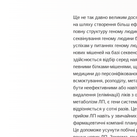
Ще не так давно великим дос
на шляху створення більш еф
повну структуру геному людини
секвінування геному людини б
успіхам у питаннях геному лю
нових мішеней на базі секвен
здійснюється відбір серед ная
певними білками-мішенями, що
медицини до персоніфікованог
всмоктування, розподілу, мета
бути неефективними або навіт
видалення (елімінації) ліків з
метаболізм ЛП, є гени систем
відрізняється у сотні разів. 
прийом ЛП навіть у звичайних д
фармацевтичні компанії планую
Це допоможе усунути побічні ре