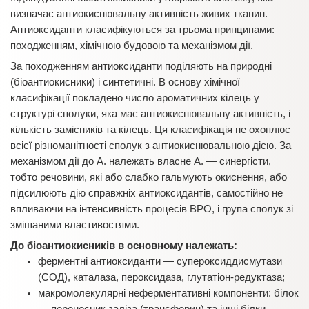
визначає антиокиснювальну активність живих тканин.
Антиоксиданти класифікуються за трьома принципами:
походженням, хімічною будовою та механізмом дії.
За походженням антиоксиданти поділяють на природні
(біоантиокисники) і синтетичні. В основу хімічної
класифікації покладено число ароматичних кілець у
структурі сполуки, яка має антиокиснювальну активність, і
кількість замісників та кілець. Ця класифікація не охоплює
всієї різноманітності сполук з антиокиснювальною дією. За
механізмом дії до А. належать власне А. — синергісти,
тобто речовини, які або слабко гальмують окиснення, або
підсилюють дію справжніх антиоксидантів, самостійно не
впливаючи на інтенсивність процесів ВРО, і група сполук зі
змішаними властивостями.
До біоантиокисників в основному належать:
ферментні антиоксиданти — супероксиддисмутази
(СОД), каталаза, пероксидаза, глутатіон-редуктаза;
макромолекулярні неферментативні компоненти: білок
— переносник заліза (трансферин) та інші білки