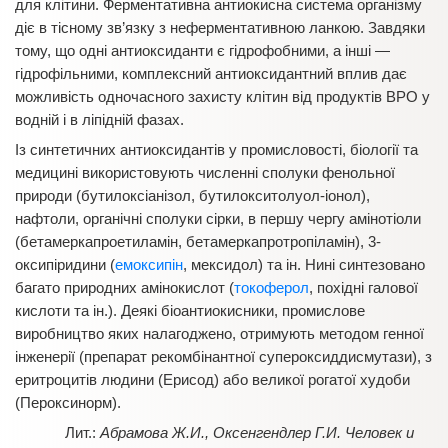
для клітини. Ферментативна антиокисна система організму
діє в тісному зв’язку з неферментативною ланкою. Завдяки
тому, що одні антиоксиданти є гідрофобними, а інші —
гідрофільними, комплексний антиоксидантний вплив дає
можливість одночасного захисту клітин від продуктів ВРО у
водній і в ліпідній фазах.
Із синтетичних антиоксидантів у промисловості, біології та
медицині використовують численні сполуки фенольної
природи (бутилоксіанізол, бутилокситолуол-іонол),
нафтоли, органічні сполуки сірки, в першу чергу амінотіоли
(бетамеркапроетиламін, бетамеркапротропіламін), 3-
оксипіридини (
емоксипін
, мексидол) та ін. Нині синтезовано
багато природних амінокислот (
токоферол
, похідні галової
кислоти та ін.). Деякі біоантиокисники, промислове
виробництво яких налагоджено, отримують методом генної
інженерії (препарат рекомбінантної супероксиддисмутази), з
еритроцитів людини (Ерисод) або великої рогатої худоби
(Пероксинорм).
Абрамова Ж.И., Оксенгендлер Г.И. Человек и