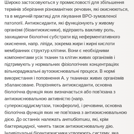
Широко застосовуються у промисловості для збільшення
термінів зберігання різноманітних речовин, які окиснюються,
та в медичній практиці для лікування ВРО-зумовленої
патології. Антиоксиданти, які функціонують у живому
організмі (біоантиокисники), відіграють важливу роль,
захищаючи біологічні субстрати від неферментативного
окиснення, напр. ліпіди, зокрема жири і жирні кислоти
мембранних структур клітини. Вони є необхідними
компонентами усіх тканин та клітин живих організмів і
підтримують у нормальних фізіологічних концентраціях
вільнорадикальні аутоокиснювальні процеси. В нормі
використання і поповнення А. у тканинах живих організмів
збалансоване. Розрізняють антиоксиданти, основна
біологічна функція яких визначається або пов’язана з
антиокиснювальною активністю (напр.
супероксиддисмутази, токофероли), і речовини, основна
біологічна функція яких не пов’язана з антиокиснювальною
дією. До останніх належать
антибіотики
, які, крім
бактерицидної, чинять також антиокиснювальну дію.
Індивідуальні біоантиокисники утворюють систему, яка