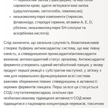
сироватки крові, здатні зв’язувати іони заліза
(церулоплазмін, гаптоглобін, гемопексин);
низькомолекулярні компоненти (тироксин,
флавоноїди, стероїдні гормони, вітаміни А, Е, D,
убіхінон, низькомолекулярні SH-сполуки та
аскорбінова кислота).
Слід зазначити, що загальна сукупність біоантиокисників
створює буферну антиоксидантну систему, що має певну
ємність, а співвідношення прооксиданти/антиоксиданти
визначає антиоксидантний статус організму. Антиоксидантні
ферменти утворюють єдиний метаболічний ланцюг, у якому
продукт першої реакції є субстратом наступної, у зв’язку з
чим для нормального функціонування всієї системи
важливе збереження певних співвідношень в активності
окремих ферментів ланцюга. Перш за все це стосується
СОД і глутатіонпероксидази, оскільки при
незбалансованому підвищенні активності СОД може
підвищитися стаціонарна концентрація перекисів, токсичних