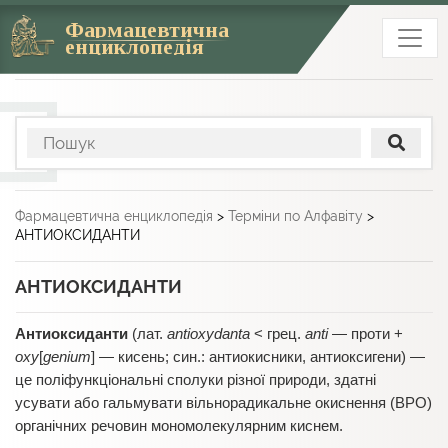
Фармацевтична
енциклопедія
Фармацевтична енциклопедія
>
Терміни по Алфавіту
>
АНТИОКСИДАНТИ
АНТИОКСИДАНТИ
Антиоксиданти
(лат.
antioxydanta
< грец.
anti
— проти +
oxy
[
genium
] — кисень; син.: антиокисники, антиоксигени) —
це поліфункціональні сполуки різної природи, здатні
усувати або гальмувати вільнорадикальне окиснення (ВРО)
органічних речовин мономолекулярним киснем.