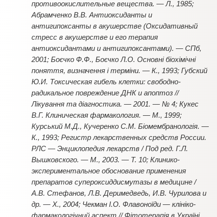
противоокислительные вещества. — Л., 1985;
Абрамченко В.В. Антиоксиданты и
антигипоксанты в акушерстве (Оксидативный
стресс в акушерстве и его терапия
антиоксидантами и антигипоксантами). — СПб,
2001; Боєчко Ф.Ф., Боєчко Л.О. Основні біохімічні
поняття, визначення і терміни. — К., 1993; Губский
Ю.И. Токсическая гибель клетки: свободно-
радикальное повреждение ДНК и апоптоз //
Лікування та діагностика. — 2001. — № 4; Кукес
В.Г. Клиническая фармакология. — М., 1999;
Курський М.Д., Кучеренко С.М. Біомембранологія. —
К., 1993; Регистр лекарственных средств России.
РЛС — Энциклопедия лекарств / Под ред. Г.Л.
Вышковского. — М., 2003. — Т. 10; Клинико-
экспериментальное обоснование применения
препаратов супероксиддисмутазы в медицине /
А.В. Стефанов, Л.В. Деримедведь, И.В. Чурилова и
др. — Х., 2004; Чекман І.О. Флавоноїди — клініко-
фармакологічний аспект // Фітотерапія в Україні.