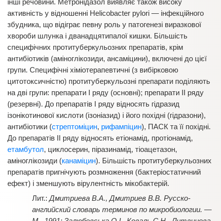
інші речовини. Метронідазол виявляє також високу
активність у відношенні Helicobacter pylori — інфекційного
збудника, що відіграє певну роль у патогенезі виразкової
хвороби шлунка і дванадцятипалої кишки. Більшість
специфічних протитуберкульозних препаратів, крім
антибіотиків (аміноглікозиди, ансаміцини), включені до цієї
групи. Специфічні хіміотерапевтичні (з вибірковою
цитотоксичністю) протитуберкульозні препарати поділяють
на дві групи: препарати I ряду (основні); препарати II ряду
(резервні). До препаратів I ряду відносять гідразид
ізонікотинової кислоти (ізоніазид) і його похідні (гідразони),
антибіотики (
стрептоміцин
,
рифампіцин
), ПАСК та її похідні.
До препаратів II ряду відносять етіонамід, протіонамід,
етамбутол
, циклосерин, піразинамід, тіоацетазон,
аміноглікозиди (
канаміцин
). Більшість протитуберкульозних
препаратів пригнічують розмноження (бактеріостатичний
ефект) і зменшують вірулентність мікобактерій.
Дмитриева В.А., Дмитриев В.В. Русско-
английский словарь терминов по микробиологии. —
М., 1991; Залюбовська О.I., Коваль С.Н., Литвинова