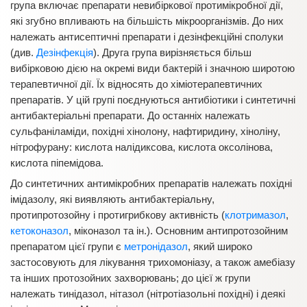
група включає препарати невибіркової протимікробної дії,
які згубно впливають на більшість мікроорганізмів. До них
належать антисептичні препарати і дезінфекційні сполуки
(див.
Дезінфекція
). Друга група вирізняється більш
вибірковою дією на окремі види бактерій і значною широтою
терапевтичної дії. Їх відносять до хіміотерапевтичних
препаратів. У цій групі поєднуються антибіотики і синтетичні
антибактеріальні препарати. До останніх належать
сульфаніламіди, похідні хінолону, нафтиридину, хіноліну,
нітрофурану: кислота налідиксова, кислота оксолінова,
кислота піпемідова.
До синтетичних антимікробних препаратів належать похідні
імідазолу, які виявляють антибактеріальну,
протипротозойну і протигрибкову активність (
клотримазол
,
кетоконазол
, міконазол та ін.). Основним антипротозойним
препаратом цієї групи є
метронідазол
, який широко
застосовують для лікування трихомоніазу, а також амебіазу
та інших протозойних захворювань; до цієї ж групи
належать тинідазол, нітазол (нітротіазольні похідні) і деякі