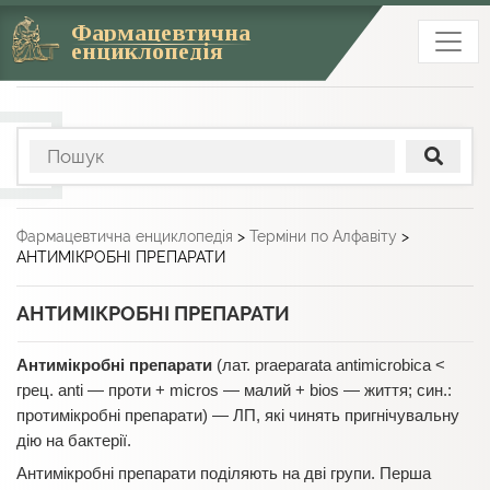
Фармацевтична
енциклопедія
Фармацевтична енциклопедія
>
Терміни по Алфавіту
>
АНТИМІКРОБНІ ПРЕПАРАТИ
АНТИМІКРОБНІ ПРЕПАРАТИ
Антимікробні препарати
(лат. praeparata antimicrobica <
грец. anti — проти + micros — малий + bios — життя; син.:
протимікробні препарати) — ЛП, які чинять пригнічувальну
дію на бактерії.
Антимікробні препарати поділяють на дві групи. Перша