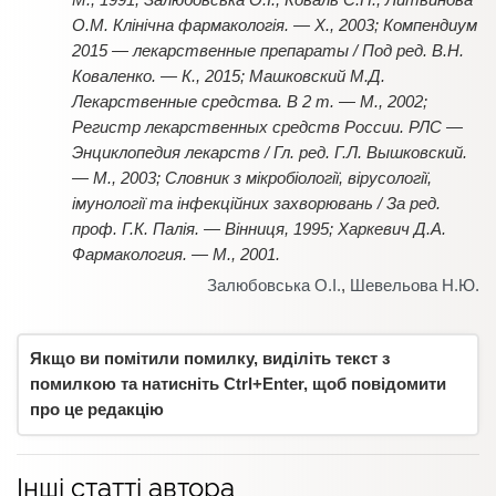
О.М. Клiнiчна фармакологiя. — Х., 2003; Компендиум
2015 — лекарственные препараты / Под ред. В.Н.
Коваленко. — К., 2015; Машковский М.Д.
Лекарственные средства. В 2 т. — М., 2002;
Регистр лекарственных средств России. РЛС —
Энциклопедия лекарств / Гл. ред. Г.Л. Вышковский.
— М., 2003; Словник з мікробіології, вірусології,
імунології та інфекційних захворювань / За ред.
проф. Г.К. Палія. — Вінниця, 1995; Харкевич Д.А.
Фармакология. — М., 2001.
Залюбовська О.І.
,
Шевельова Н.Ю.
Якщо ви помітили помилку, виділіть текст з
помилкою та натисніть Ctrl+Enter, щоб повідомити
про це редакцію
Інші статті автора