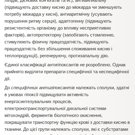
ліпідів, дієнових кон’югатів та ін.), антиангінальну
(підвищують доставку кисню до міокарда чи зменшують
потребу міокарда у кисні), антиаритмічну (усувають
порушення ритму серця), адаптогенну (підвищують
резистентність організму до впливу несприятливих
факторів), актопротекторну (запобігають стомленню,
стимулюють фізичну працездатність, підвищують
працездатність без збільшення споживання кисню і
теплопродукції), регенеруючу, протизапальну дію.
Єдиної класифікації антигіпоксантів не розроблено. Однак
прийнято виділяти препарати специфічної та неспецифічної
дії.
До
специфічних антигіпоксантів
належать сполуки, здатні
в умовах гіпоксії підвищувати активність
енергосинтезувальних процесів,
електронотранспортувальної дихальної системи
мітохондрій, ферментів біологічного окиснення,
покращувати транспортну функцію крові з доставки кисню в
тканини. До цієї групи належать сполуки, які є субстратами