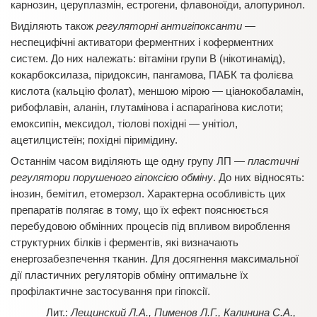
карнозин, церуплазмін, естрогени, флавоноїди, алопуринол.
Виділяють також
регуляторні антигіпоксанти
—
неспецифічні активатори ферментних і коферментних
систем. До них належать: вітаміни групи В (нікотинамід),
кокарбоксилаза, піридоксин, пангамова, ПАБК та фолієва
кислота (кальцію фолат), меншою мірою — ціанокобаламін,
рибофлавін, аланін, глутамінова і аспарагінова кислоти;
емоксипін, мексидол, тіолові похідні — унітіол,
ацетилцистеїн; похідні піримідину.
Останнім часом виділяють ще одну групу ЛП —
пластичні
регулятори порушеного гіпоксією обміну
. До них відносять:
інозин, бемітил, етомерзол. Характерна особливість цих
препаратів полягає в тому, що їх ефект пояснюється
перебудовою обмінних процесів під впливом вироблення
структурних білків і ферментів, які визначають
енергозабезпечення тканин. Для досягнення максимальної
дії пластичних регуляторів обміну оптимальне їх
профілактичне застосування при гіпоксії.
Лещинский Л.А., Пименов Л.Г., Калинина С.А.,