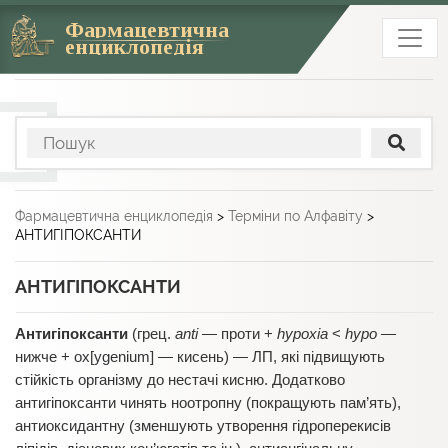
Фармацевтична
енциклопедія
Фармацевтична енциклопедія
>
Терміни по Алфавіту
>
АНТИГІПОКСАНТИ
АНТИГІПОКСАНТИ
Антигіпоксанти
(грец.
anti
— проти +
hypoxia
<
hypo
—
нижче + ox[ygenium] — кисень) — ЛП, які підвищують
стійкість організму до нестачі кисню. Додатково
антигіпоксанти чинять ноотропну (покращують пам’ять),
антиоксидантну (зменшують утворення гідроперекисів