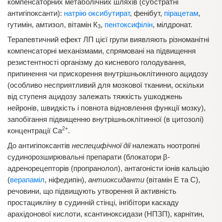
компенсаторних метаболічних шляхів (субстратні
антигіпоксанти):
натрію оксибутират
, фенібут,
пірацетам
,
гутимін, амтизол, вітамін К
,
пентоксифілін
, мілдронат.
3
Терапевтичний ефект ЛП цієї групи виявляють різноманітні
компенсаторні механізмами, спрямовані на підвищення
резистентності організму до кисневого голодування,
припинення чи прискорення внутрішньоклітинного ацидозу
(особливо несприятливий для мозкової тканини, оскільки
від ступеня ацидозу залежать тяжкість ушкоджень
нейронів, швидкість і повнота відновлення функції мозку),
запобігання підвищенню внутрішньоклітинної (в цитозолі)
2+
концентрації Са
.
До антигіпоксантів
неспецифічної дії
належать ноотропні
судинорозширювальні препарати (блокатори β-
адренорецепторів (пропранолол), антагоністи іонів кальцію
(
верапаміл
, ніфедипін),
антиоксиданти
(вітамін Е та С),
речовини, що підвищують утворення й активність
простацикліну в судинній стінці, інгібітори каскаду
арахідонової кислоти, ксантиноксидази (НПЗП), карнітин,