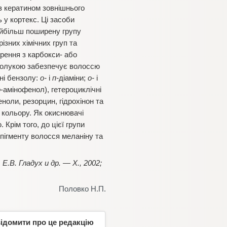
 з кератином зовнішнього
 у кортекс. Ці засоби
айбільш поширену групу
ізних хімічних груп та
орення з карбокси- або
сполукою забезпечує волоссю
ні бензолу:
о-
і
п-
діаміни;
о-
і
о
-амінофенол), гетероциклічні
ноли, резорцин, гідрохінон та
 кольору. Як окиснювачі
Крім того, до цієї групи
пігменту волосся меланіну та
.В. Гладух и др. — Х., 2002;
Половко Н.П.
відомити про це редакцію