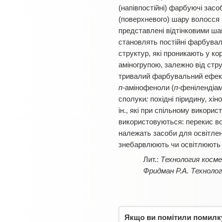
(напівпостійні) фарбуючі засо
(поверхневого) шару волосся (
представлені відтінковими ш
становлять постійні фарбуваль
структур, які проникають у к
аміногрупою, залежно від ст
тривалий фарбувальний ефект
п-
амінофеноли (
п
-фенілендіам
сполуки
:
похідні піридину, хін
ін., які при спільному викор
використовуються: перекис вод
належать засоби для освітлен
знебарвлюють чи освітлюють в
Технология косме
Фридман Р.А. Технолог
Якщо ви помітили помилку,