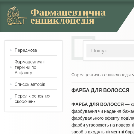
Фармацевтична
енциклопедія
Передмова
Фармацевтичні
терміни по
Алфавіту
Фармацевтична енциклопедія
Список авторів
ФАРБА ДЛЯ ВОЛОССЯ
Перелік основних
скорочень
ФАРБА ДЛЯ ВОЛОССЯ
— ко
фарбування чи надання бажано
фарбувального ефекту поділяют
фарби утворюють на поверхні 
засобів входять пігментні бар