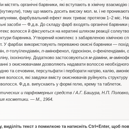
би містять органічні барвники, які вступають в хімічну взаємодію
кутикули), тому що мають досить високу мол. м. і не проникають
ампунями, фарбувальний ефект яких триває протягом 1–2 міс. Н
ні засоби — Ф.д.в. До складу фарб входять органічні барвники р
ортекс волосся й фіксуються на кератині шляхом реакції солеутв
руктури барвника. Утворений комплекс з забарвленою хімічною 
. У фарбах використовують переважно окисні барвники — похід
ін,
п
-толуїлендіамін,
п
-амінофенол, гідрохінон,
о
-фенілендіамін,
оліну, ізохіноліну. Додатково застосовуються
м
-діаміни,
м
-амінофе
истанні з окиснювачами дозволяють надавати волоссю необхідного
ню та сечовини, персульфати і перборати натрію, калію, амонію. 
ня волосся, які завдяки вмісту окиснювачів руйнують структуру 
олосся. Ф.д.в. випускають у формі гелю, крему та таблеток.
тических и парфюмерных средств / А.Г. Башура, Н.П. Половко, Е
ия косметики. — М., 1964.
 виділіть текст з помилкою та натисніть Ctrl+Enter, щоб по