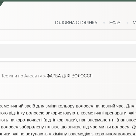
ГОЛОВНА СТОРІНКА
НФаУ
М
>
Терміни по Алфавіту
>
ФАРБА ДЛЯ ВОЛОССЯ
сметичний засіб для зміни кольору волосся на певний час. Для
го відтінку волоссю використовують косметичні препарати, які 
ь на короткочасні (відтінкові лаки), напівперманентні (напівпості
волосся забарвлену плівку, що зникає під час миття волосся. 
вники, які не вступають у хімічну взаємодію з кератином волосся