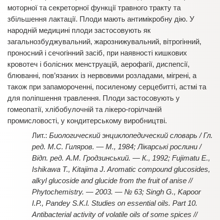
моторної та секреторної функції травного тракту та
збільшення лактації. Плоди мають антимікробну дію. У
народній медицині плоди застосовують як
загальнозбуджувальний, жарознижувальний, вітрогінний,
проносний і сечогінний засіб, при наявності кишкових
кровотеч і болісних менструацій, аерофагії, диспепсії,
блюванні, пов’язаних із нервовими розладами, мігрені, а
також при запамороченні, посиленому серцебитті, астмі та
для поліпшення травлення. Плоди застосовують у
гомеопатії, хлібобулочній та лікеро-горілчаній
промисловості, у кондитерському виробництві.
Биологический энциклопедический словарь / Гл.
ред. М.С. Гиляров. — М., 1984; Лікарські рослини /
Відп. ред. А.М. Гродзинський. — К., 1992; Fujimatu E.,
Ishikawa T., Kitajima J. Aromatic compound glucosides,
alkyl glucoside and glucide from the fruit of anise //
Phytochemistry. — 2003. — № 63; Singh G., Kapoor
I.P., Pandey S.K.l. Studies on essential oils. Part 10.
Antibacterial activity of volatile oils of some spices //