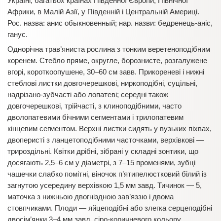
Україні, багатьох країнах Південної Європи, Північної
Африки, в Малій Азії, у Південній і Центральній Америці.
Рос. назва: анис обыкновенный; нар. назви: бедренець-аніс,
ганус.
Однорічна трав’яниста рослина з тонким веретеноподібним
коренем. Стебло пряме, округле, борознисте, розгалужене
вгорі, короткоопушене, 30–60 см завв. Прикореневі і нижні
стеблові листки довгочерешкові, ниркоподібні, суцільні,
надрізано-зубчасті або лопатеві; середні також
довгочерешкові, трійчасті, з клиноподібними, часто
дволопатевими бічними сегментами і трилопатевим
кінцевим сегментом. Верхні листки сидять у вузьких піхвах,
двоперисті з ланцетоподібними часточками, верхівкові —
трироздільні. Квітки дрібні, зібрані у складні зонтики, що
досягають 2,5–6 см у діаметрі, з 7–15 променями, зубці
чашечки слабко помітні, віночок п’ятипелюстковий білий із
загнутою усередину верхівкою 1,5 мм завд. Тичинок — 5,
маточка з нижньою двогніздною зав’яззю і двома
стовпчиками. Плоди — яйцеподібні або злегка серцеподібні
двосім’янки 3–4 мм завд. сіро-коричневого кольору,