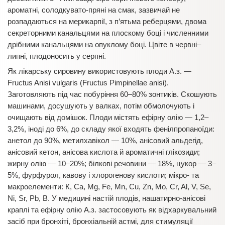
ароматні, солодкувато-пряні на смак, зазвичай не
розпадаються на мерикарпії, з п’ятьма реберцями, двома
секреторними канальцями на плоскому боці і численними
дрібними канальцями на опуклому боці. Цвіте в червні–
липні, плодоносить у серпні.
Як лікарську сировину використовують плоди А.з. —
Fructus Anіsі vulgarіs (Fructus Pіmpіnellae anіsі).
Заготовляють під час побуріння 60–80% зонтиків. Скошують
машинами, досушують у валках, потім обмолочують і
очищають від домішок. Плоди містять ефірну олію — 1,2–
3,2%, іноді до 6%, до складу якої входять фенілпропаноїди:
анетол до 90%, метилхавікол — 10%, анісовий альдегід,
анісовий кетон, анісова кислота й ароматичні глікозиди;
жирну олію — 10–20%; білкові речовини — 18%, цукор — 3–
5%, фурфурол, кавову і хлорогенову кислоти; мікро- та
макроелементи: К, Ca, Mg, Fe, Mn, Сu, Zn, Mo, Cr, Al, V, Se,
Nі, Sr, Pb, B. У медицині настій плодів, нашатирно-анісові
краплі та ефірну олію А.з. застосовують як відхаркувальний
засіб при бронхіті, бронхіальній астмі, для стимуляції