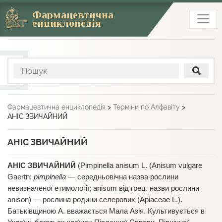
Фармацевтична
енциклопедія
Фармацевтична енциклопедія
>
Терміни по Алфавіту
>
АНІС ЗВИЧАЙНИЙ
АНІС ЗВИЧАЙНИЙ
АНІС ЗВИЧАЙНИЙ
(Pіmpіnella anіsum L. (Anіsum vulgare
Gaertn;
pіmpіnella
— середньовічна назва рослини
невизначеної етимології; anіsum від грец. назви рослини
anіson) — рослина родини селерових (Apіaceae L.).
Батьківщиною А. вважається Мала Азія. Культивується в