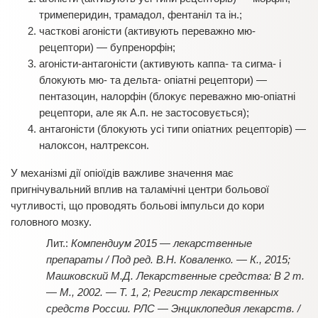
тримеперидин, трамадол, фентаніл та ін.;
часткові агоністи (активують переважно мю-
рецептори) — бупренорфін;
агоністи-антагоністи (активують каппа- та сигма- і
блокують мю- та дельта- опіатні рецептори) —
пентазоцин, налорфін (блокує переважно мю-опіатні
рецептори, але як А.п. не застосовується);
антагоністи (блокують усі типи опіатних рецепторів) —
налоксон, налтрексон.
У механізмі дії опіоїдів важливе значення має
пригнічувальний вплив на таламічні центри больової
чутливості, що проводять больові імпульси до кори
головного мозку.
Компендиум 2015 — лекарственные
препараты / Под ред. В.Н. Коваленко. — К., 2015;
Машковский М.Д. Лекарственные средства: В 2 т.
— М., 2002. — Т. 1, 2; Регистр лекарственных
средств России. РЛС — Энциклопедия лекарств. /