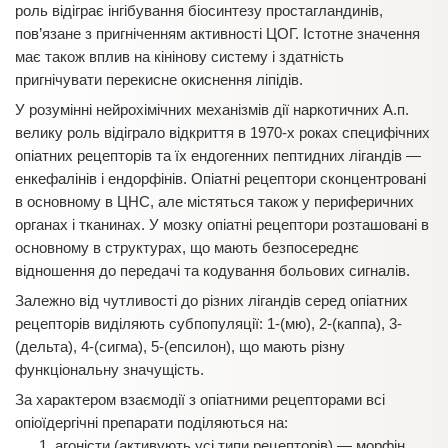
роль відіграє інгібування біосинтезу простагландинів,
пов’язане з пригніченням активності ЦОГ. Істотне значення
має також вплив на кінінову систему і здатність
пригнічувати перекисне окиснення ліпідів.
У розумінні нейрохімічних механізмів дії наркотичних А.п.
велику роль відіграло відкриття в 1970-х роках специфічних
опіатних рецепторів та їх ендогенних пептидних лігандів —
енкефалінів і ендорфінів. Опіатні рецептори сконцентровані
в основному в ЦНС, але містяться також у периферичних
органах і тканинах. У мозку опіатні рецептори розташовані в
основному в структурах, що мають безпосереднє
відношення до передачі та кодування больових сигналів.
Залежно від чутливості до різних лігандів серед опіатних
рецепторів виділяють субпопуляції: 1-(мю), 2-(каппа), 3-
(дельта), 4-(сигма), 5-(епсилон), що мають різну
функціональну значущість.
За характером взаємодії з опіатними рецепторами всі
опіоїдергічні препарати поділяються на:
агоністи (активують усі типи рецепторів) — морфін,