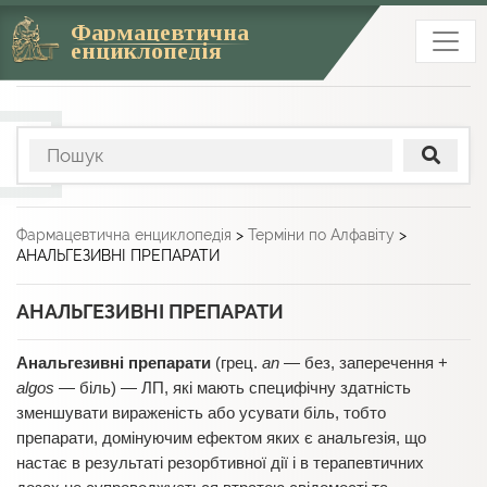
Фармацевтична
енциклопедія
Фармацевтична енциклопедія
>
Терміни по Алфавіту
>
АНАЛЬГЕЗИВНІ ПРЕПАРАТИ
АНАЛЬГЕЗИВНІ ПРЕПАРАТИ
Анальгезивні препарати
(грец.
an
— без, заперечення +
algos
— біль) — ЛП, які мають специфічну здатність
зменшувати вираженість або усувати біль, тобто
препарати, домінуючим ефектом яких є анальгезія, що
настає в результаті резорбтивної дії і в терапевтичних