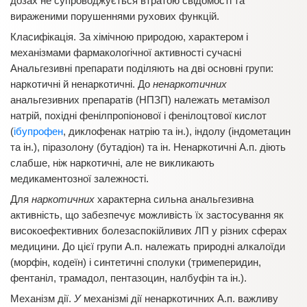
дозах не супроводжується втратою свідомості та
вираженими порушеннями рухових функцій.
Класифікація. За хімічною природою, характером і
механізмами фармакологічної активності сучасні
Анальгезивні препарати поділяють на дві основні групи:
наркотичні й ненаркотичні. До
ненаркотичних
анальгезивних препаратів (НПЗП) належать метамізол
натрій, похідні фенілпропіонової і фенілоцтової кислот
(
ібупрофен
, диклофенак натрію та ін.), індолу (індометацин
та ін.), піразолону (бутадіон) та ін. Ненаркотичні А.п. діють
слабше, ніж наркотичні, але не викликають
медикаментозної залежності.
Для
наркотичних
характерна сильна анальгезивна
активність, що забезпечує можливість їх застосування як
високоефективних болезаспокійливих ЛП у різних сферах
медицини. До цієї групи А.п. належать природні алкалоїди
(морфін, кодеїн) і синтетичні сполуки (тримеперидин,
фентаніл, трамадол, пентазоцин, налбуфін та ін.).
Механізм дії.
У
механізмі дії ненаркотичних А.п. важливу