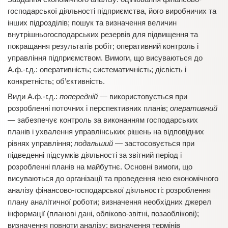
господарської діяльності підприємства, його виробничих та
інших підрозділів; пошук та визначення величин
внутрішньогосподарських резервів для підвищення та
покращання результатів робіт; оперативний контроль і
управління підприємством. Вимоги, що висуваються до
А.ф.-г.д.: оперативність; систематичність; дієвість і
конкретність; об’єктивність.
Види А.ф.-г.д.:
попередній
— використовується при
розробленні поточних і перспективних планів;
оперативний
— забезпечує контроль за виконанням господарських
планів і ухвалення управлінських рішень на відповідних
рівнях управління;
подальший
— застосовується при
підведенні підсумків діяльності за звітний період і
розробленні планів на майбутнє. Основні вимоги, що
висуваються до організації та проведення нею економічного
аналізу фінансово-господарської діяльності: розроблення
плану аналітичної роботи; визначення необхідних джерел
інформації (планові дані, обліково-звітні, позаоблікові);
визначення повноти аналізу; визначення термінів