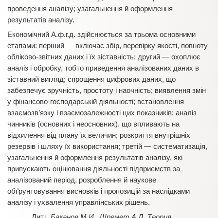
проведення аналізу; узагальнення й оформлення
результатів аналізу.
Економічний А.ф.г.д. здійснюється за трьома основними
етапами: перший — включає збір, перевірку якості, повноту
обліково-звітних даних і їх зіставність; другий — охоплює
аналіз і обробку, тобто приведення аналізованих даних в
зіставний вигляд; спрощення цифрових даних, що
забезпечує зручність, простоту і наочність; виявлення змін
у фінансово-господарській діяльності; встановлення
взаємозв’язку і взаємозалежності цих показників; аналіз
чинників (основних і неосновних). що впливають на
відхилення від плану їх величин; розкриття внутрішніх
резервів і шляху їх використання; третій — систематизація,
узагальнення й оформлення результатів аналізу, які
припускають оцінювання діяльності підприємств за
аналізований період, розроблення й наукове
обґрунтовування висновків і пропозицій за наслідками
аналізу і ухвалення управлінських рішень.
Баканов М.И., Шремет А.Д. Теория