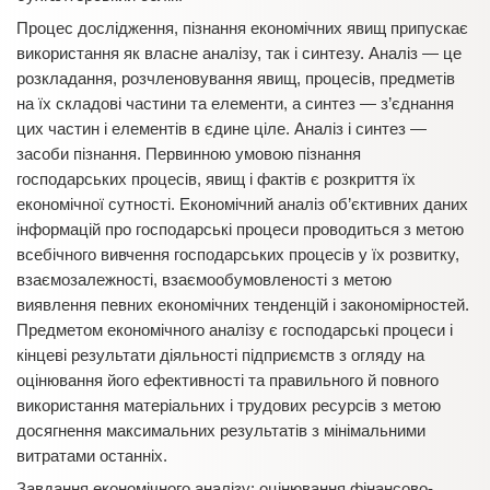
Процес дослідження, пізнання економічних явищ припускає
використання як власне аналізу, так і синтезу. Аналіз — це
розкладання, розчленовування явищ, процесів, предметів
на їх складові частини та елементи, а синтез — з’єднання
цих частин і елементів в єдине ціле. Аналіз і синтез —
засоби пізнання. Первинною умовою пізнання
господарських процесів, явищ і фактів є розкриття їх
економічної сутності. Економічний аналіз об’єктивних даних
інформацій про господарські процеси проводиться з метою
всебічного вивчення господарських процесів у їх розвитку,
взаємозалежності, взаємообумовленості з метою
виявлення певних економічних тенденцій і закономірностей.
Предметом економічного аналізу є господарські процеси і
кінцеві результати діяльності підприємств з огляду на
оцінювання його ефективності та правильного й повного
використання матеріальних і трудових ресурсів з метою
досягнення максимальних результатів з мінімальними
витратами останніх.
Завдання економічного аналізу: оцінювання фінансово-