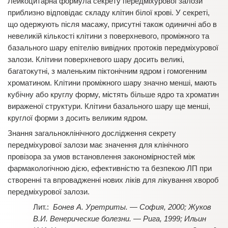
Лейкоцитарна формула секрету передміхурової залози
приблизно відповідає складу клітин білої крові. У секреті,
що одержують після масажу, присутні також одиничні або в
невеликій кількості клітини з поверхневого, проміжного та
базального шару епітелію вивідних протоків передміхурової
залози. Клітини поверхневого шару досить великі,
багатокутні, з маленьким піктонічним ядром і гомогенним
хроматином. Клітини проміжного шару значно менші, мають
кубічну або круглу форму, містять більше ядро та хроматин
вираженої структури. Клітини базального шару ще менші,
круглої форми з досить великим ядром.
Знання загальноклінічного дослідження секрету
передміхурової залози має значення для клінічного
провізора за умов встановлення закономірностей між
фармакологічною дією, ефективністю та безпекою ЛП при
створенні та впровадженні нових ліків для лікування хвороб
передміхурової залози.
Бонев А. Уретриты. — София, 2000; Жуков
В.И. Венерические болезни. — Рига, 1999; Ильин