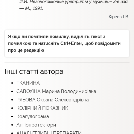
И.И. Негонококковые уретриты у мужчин.– 3-е изд.
— М., 1991.
Кіреєв І.В.
Якщо ви помітили помилку, виділіть текст з
помилкою та натисніть Ctrl+Enter, щоб повідомити
про це редакцію
Інші статті автора
ТКАНИНА
САВОХІНА Марина Володимирівна
РЯБОВА Оксана Олександрівна
КОЛІРНИЙ ПОКАЗНИК
Коагулограма
Ангіопротектори
АНАЛЬГЕЗИВНІ ПРЕПАРАТИ