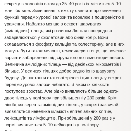
секрету в чоловіків віком до 35–40 років їх міститься 5–10
млн і більше. Зменшення їх вмісту свідчить про зниження
функції передміхурової залози та корелює з поширеністю її
ураження. Набагато менше в секреті шаруватих
(амілоїдних) тілець, які розчином Люголя попередньо
забарвлюються у фіолетовий або синій колір. Вони
складаються з фосфату кальцію та холестерину, але в них
можуть бути також меланін, гемосидерин тощо, що пояснює
варіанти забарвлення від сіруватого до темно-коричневого.
Величина амілоїдних тілець — від декількох мікрометрів і
більше. У великих тільцях добре видно їхню шарувату
будову. До настання статевої зрілості цих тілець у секреті
передміхурової залози небагато. З віком їх кількість
поступово зростає. Але рідко виявляють більше одного-
двох тілець у полі зору при збільшенні у 280 разів. Крім
ліпоїдних зерен та амілоїдних тілець, у секреті зазвичай
виявляється невелика кількість епітеліальних клітин,
лейкоцитів та лімфоцитів. При збільшенні у 280 разів у
нормі виявляється 5–10 лейкоцитів у полі зору.