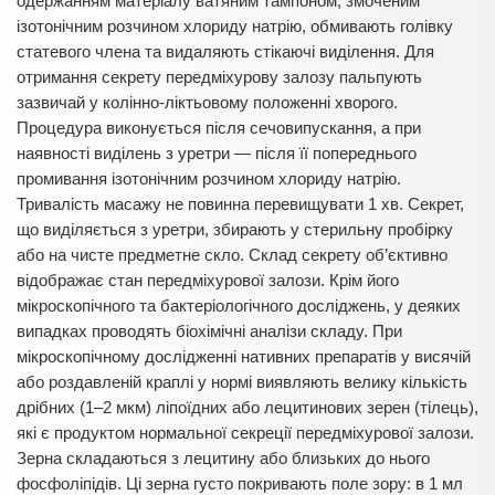
одержанням матеріалу ватяним тампоном, змоченим
ізотонічним розчином хлориду натрію, обмивають голівку
статевого члена та видаляють стікаючі виділення. Для
отримання секрету передміхурову залозу пальпують
зазвичай у колінно-ліктьовому положенні хворого.
Процедура виконується після сечовипускання, а при
наявності виділень з уретри — після її попереднього
промивання ізотонічним розчином хлориду натрію.
Тривалість масажу не повинна перевищувати 1 хв. Секрет,
що виділяється з уретри, збирають у стерильну пробірку
або на чисте предметне скло. Склад секрету об’єктивно
відображає стан передміхурової залози. Крім його
мікроскопічного та бактеріологічного досліджень, у деяких
випадках проводять біохімічні аналізи складу. При
мікроскопічному дослідженні нативних препаратів у висячій
або роздавленій краплі у нормі виявляють велику кількість
дрібних (1–2 мкм) ліпоїдних або лецитинових зерен (тілець),
які є продуктом нормальної секреції передміхурової залози.
Зерна складаються з лецитину або близьких до нього
фосфоліпідів. Ці зерна густо покривають поле зору: в 1 мл