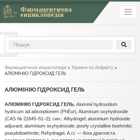
Фармацевтична
енциклопедія
Фармацевтична енциклопедія
>
Терміни по Алфавіту
>
АЛЮМІНІЮ ГІДРОКСИД ГЕЛЬ
АЛЮМІНІЮ ГІДРОКСИД ГЕЛЬ
АЛЮМІНІЮ ГІДРОКСИД ГЕЛЬ
, Aluminii hydroxidum
hydricum ad adsorptionem (PhEur), Aluminum oxyhydroxide
(CAS № 21645–51–2); син.: Alhydrogel; aluminium hydroxide
adjuvant; aluminium oxyhydroxide; poorly crystalline boehmite;
pseudoboehmite; Rehydragel. А.г.г. — біла драглиста