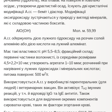
речовина (гідрогель), яка плаває на поверхні й повільно
осідає, утворюючи драглистий осад. Існують дві кристалічні
модифікації А.г.г. — беміт і діаспор. Модифікації
оксигідроксиду зустрічаються у природі у вигляді мінералів,
які є складовою частиною бокситів.
AlO(OH) Мол. м. 59,99
А.г.г.
одержують
дією лужного гідроксиду на розчин солей
алюмінію або дією кислоти на лужний алюмінат.
Має такі властивості: pH 5,5–8,5; фракційний склад:
первинні частинки волокнисті, із середніми розмірами
4,5×2,2×10 нм; утворюють агрегати 1–10 мкм; розчинний при
нагріванні у лужних гідроксидах і мінеральних кислотах;
2
питома поверхня: 500 м
/г.
Використовується А.г.г. у виробництві парентеральних (для
людей) і ветеринарних вакцин. Він активізує T
імунних
H2
реакцій, у т.ч. й відповіді IgG та IgE антитіл. Також
використовується для виділення окремих компонентів
сироватки крові, таких як фактори згортання крові.