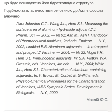
що буде пошкоджена його гідратколоїдна структура.
Подібною за властивостями речовиною до А.г.г. є фосфат
алюмінію.
Johnston C.T., Wang J.L., Hem S.L. Measuring the
surface area of aluminum hydroxide adjuvant // J.
Pharm. Sci. — 2002. — № 91; Ash M., Ash I. Handbook
of Pharmaceutical Additives, 2nd edn. Endicott. — N.Y.,
2002; Lindblad E.B. Aluminum adjuvants — in retrospect
and prospect // Vaccine. — 2004. — № 22; Vogel F.R.,
Hem S.L. Immunogenic adjuvants. In: S.A. Plotkin, W.A.
Orestein, eds. Vaccines, 4th edn. — N.Y., 2004; White
J.L., Hem S.L. Characterization of aluminum-containing
adjuvants. In: F. Brown, M. Corbel, E. Griffiths, eds.
Physico-Chemical Procedures for the Characterization
of Vaccines, IABS Symposia Series, Development in
Biologicals. — N.Y., 2000.
Маслій Ю.С.