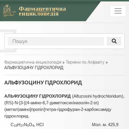
Фармацевтична
енциклопедія
Фармацевтична енциклопедія
>
Терміни по Алфавіту
>
АЛЬФУЗОЦИНУ ГІДРОХЛОРИД
АЛЬФУЗОЦИНУ ГІДРОХЛОРИД
АЛЬФУЗОЦИНУ ГІДРОХЛОРИД
(Alfuzosinі hydrochloridum),
(RS)-N-[3-[(4-аміно-6,7-диметоксихіназолін-2-іл)
(метил)аміно]пропіл]тетра-гідрофуран-2-карбоксаміду
гідрохлорид.
C
H
N
O
, HCl Мол. м. 425,9
19
27
5
4