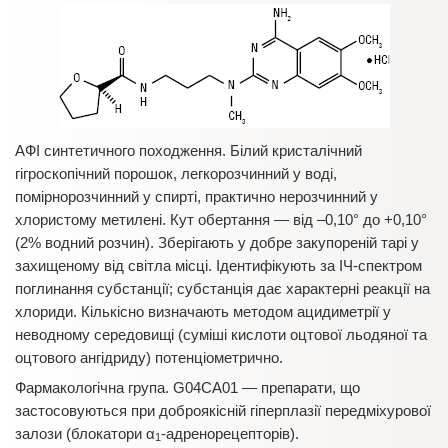
АФІ синтетичного походження. Білий кристалічний
гігроскопічний порошок, легкорозчинний у воді,
помірнорозчинний у спирті, практично нерозчинний у
хлористому метилені. Кут обертання — від –0,10° до +0,10°
(2% водний розчин). Зберігають у добре закупореній тарі у
захищеному від світла місці. Ідентифікують за ІЧ-спектром
поглинання субстанції; субстанція дає характерні реакції на
хлориди. Кількісно визначають методом ацидиметрії у
неводному середовищі (суміші кислоти оцтової льодяної та
оцтового ангідриду) потенціометрично.
Фармакологічна група. G04CA01 — препарати, що
застосовуються при доброякісній гіперплазії передміхурової
залози (блокатори α
-адренорецепторів).
1