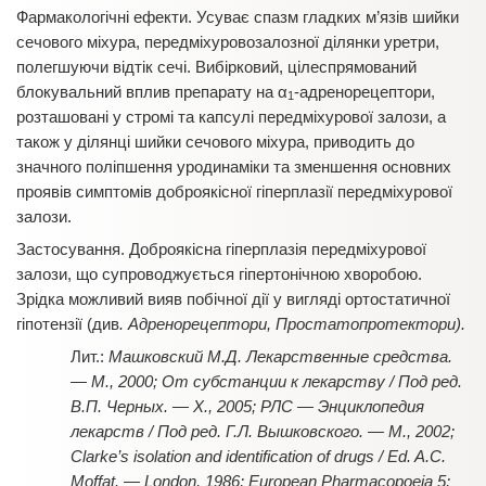
Фармакологічні ефекти. Усуває спазм гладких м’язів шийки
сечового міхура, передміхуровозалозної ділянки уретри,
полегшуючи відтік сечі. Вибірковий, цілеспрямований
блокувальний вплив препарату на α
-адренорецептори,
1
розташовані у стромі та капсулі передміхурової залози, а
також у ділянці шийки сечового міхура, приводить до
значного поліпшення уродинаміки та зменшення основних
проявів симптомів доброякісної гіперплазії передміхурової
залози.
Застосування. Доброякісна гіперплазія передміхурової
залози, що супроводжується гіпертонічною хворобою.
Зрідка можливий вияв побічної дії у вигляді ортостатичної
гіпотензії (див
. Адренорецептори, Простатопротектори).
Машковский М.Д. Лекарственные средства.
— М., 2000; От субстанции к лекарству / Под ред.
В.П. Черных. — Х., 2005; РЛС — Энциклопедия
лекарств / Под ред. Г.Л. Вышковского. — М., 2002;
Clarke’s isolation and identification of drugs / Ed. A.C.
Moffat. — London, 1986; European Pharmacopoeia 5;