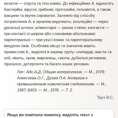
інсектні — отрута та тіло комах. До інфекційних А. відносять
бактерійні, вірусні, грибкові, протозойні, гельмінтні, а також
вакцини та імунні сироватки. Залежно від способу
потрапляння А. в організм виділяють: інгаляційні — через
дихальні шляхи; аліментарні — разом з їжею; контактні
—
при контакті зі шкірою або слизовими оболонками;
парентеральні — при укусі комах та парентеральному
введенні ліків. Особливе місце та значення мають
промислові А., виділені в окрему групу: скипидар, масла та
олії, нікель, хром, марганець, смоли, дубильні речовини,
пірогалол, детергенти та багато інших речовин.
Адо А.Д. Общая аллергология. — М., 1978;
Алексеева О.Г., Дуева Л.А. Аллергия к
промышленным химическим соединениям. — М.,
1987; БМЭ. — М., 1978. — Т. 2.
Трух В.С.
Якщо ви помітили помилку, виділіть текст з