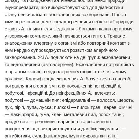
складу та походження антигенної або гаптенної природи,
імунопрепарати, що використовуються для діагностики
стану сенсибілізації або алергічних захворювань. Прості
хімічні речовини, деякі складні речовини небілкової природи
стають А. тільки після з’єднання з білками тканин організму,
утворюючи комплекс, який називається гаптен. Тривале
знаходження алергену в організмі або повторний контакт з
ним нерідко супроводжується розвитком алергічного
захворювання. Усі А. поділяють на дві групи: екзоалергени
та ендоалергени (автоалергени). Екзоалергени потрапляють
в організм ззовні, а ендоалергени утворюються в самому
організмі. Класифікація екзогенних А. базується на способі
потрапляння в організм та їх походженні: неінфекційні,
побутові, інфекційні. До неінфекційних А. належать:
побутові — домашній пил; епідермальні — волосся, шерсть,
пух, пір’я, лупа, луска; пилкові — пилок трав і дерев; хімічні
— лаки, фарби, гума, клей, металевий пил, порох та ін.;
продуктові — речовини тваринного та рослинного
походження, що використовуються для їжі; лікувальні —
антибіотики, сульфаніламіди, імунні сироватки та ін.;