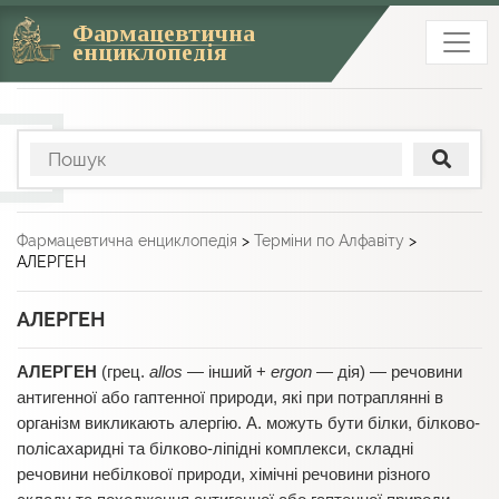
Фармацевтична
енциклопедія
Фармацевтична енциклопедія
>
Терміни по Алфавіту
>
АЛЕРГЕН
АЛЕРГЕН
АЛЕРГЕН
(грец.
allos
— інший +
ergon
— дія) — речовини
антигенної або гаптенної природи, які при потраплянні в
організм викликають алергію. А. можуть бути білки, білково-
полісахаридні та білково-ліпідні комплекси, складні
речовини небілкової природи, хімічні речовини різного