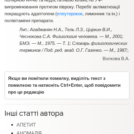
випромінювання протягом півроку. Перебіг акліматизації
покращують адаптогени (
елеутерокок
, лимонник та ін.) і
полівітамінні препарати.
Агаджанян Н.А., Тель Л.З., Циркин В.И.,
Чеснокова С.А. Физиология человека. — М., 2001;
БМЭ. — М., 1975. — Т. 1; Словарь физиологических
терминов / Под. ред. акад. О.Г. Газенко. — М., 1987;.
Волкова В.А.
Якщо ви помітили помилку, виділіть текст з
помилкою та натисніть Ctrl+Enter, щоб повідомити
про це редакцію
Інші статті автора
АПЕТИТ
АНОМАЛІЯ