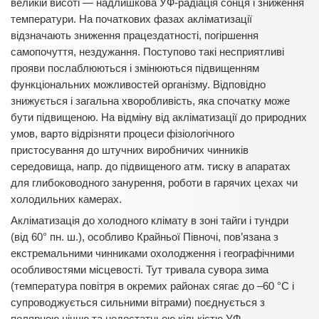
великій висоті — надлишкова УФ-радіація сонця і зниження
температури. На початкових фазах акліматизації
відзначають зниження працездатності, погіршення
самопочуття, нездужання. Поступово такі несприятливі
прояви послаблюються і змінюються підвищенням
функціональних можливостей організму. Відповідно
знижується і загальна хворобливість, яка спочатку може
бути підвищеною. На відміну від акліматизації до природних
умов, варто відрізняти процеси фізіологічного
пристосування до штучних виробничих чинників
середовища, напр. до підвищеного атм. тиску в апаратах
для глибоководного занурення, роботи в гарячих цехах чи
холодильних камерах.
Акліматизація до холодного клімату в зоні тайги і тундри
(від 60° пн. ш.), особливо Крайньої Півночі, пов’язана з
екстремальними чинниками охолодження і географічними
особливостями місцевості. Тут тривала сувора зима
(температура повітря в окремих районах сягає до –60 °С і
супроводжується сильними вітрами) поєднується з
полярною ніччю та недостатньою кількістю УФ-