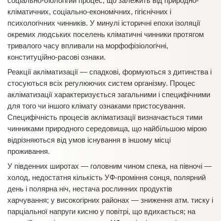
соціально-біологігий процес, що залежить від природно-
кліматичних, соціально-економічних, гігієнічних і
психологічних чинників. У минулі історичні епохи ізоляції
окремих людських поселень кліматичні чинники протягом
тривалого часу впливали на морфофізіологічні,
конституційно-расові ознаки.
Реакції акліматизації — спадкові, формуються з дитинства і
стосуються всіх регулюючих систем організму. Процес
акліматизації характеризується загальними і специфічними
для того чи іншого клімату ознаками пристосування.
Специфічність процесів акліматизації визначається тими
чинниками природного середовища, що найбільшою мірою
відрізняються від умов існування в іншому місці
проживання.
У південних широтах — головним чином спека, на півночі —
холод, недостатня кількість УФ-проміння сонця, полярний
день і полярна ніч, нестача рослинних продуктів
харчування; у високогірних районах — зниження атм. тиску і
парціальної напруги кисню у повітрі, що вдихається; на