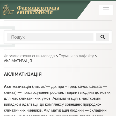
Фармацевтична
енциклопедія
Фармацевтична енциклопедія
>
Терміни по Алфавіту
>
АКЛІМАТИЗАЦІЯ
АКЛІМАТИЗАЦІЯ
Акліматизація
(лат.
ad
— до, при + грец.
clima, climatis
—
клімат)
— пристосування рослин, тварин і людини до нових
для них кліматичних умов. Акліматизація є частковим
випадком адаптації до комплексу зовнішніх природно-
кліматичних чинників. Акліматизація людини — складний