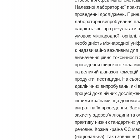
створення ефективної системи
Належної лабораторної практи
проведенні досліджень. Принц
лабораторні випробування пла
надають звіт про результати 
умовою міжнародної торгівлі, 
необхідність міжнародної уні
є надзвичайно важливим для на
визначення рівня токсичності
проведення широкого кола вип
на великий діапазон комерційн
продукти, пестициди. На сьог
доклінічних випробувань, які
процесі доклінічних дослідже
іншими країнами, що допомаг
витрат на їх проведення. Зас
захисту здоров’я людини та 
практику низки стандартних ум
речовин. Кожна країна ЄС має
(національна), так і зовнішн