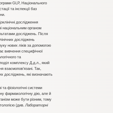
ограми GLP, Національного
ації та інспекції баз
ни.
оклінічні дослідження
і національним органом
льтатами досліджень. Після
лінічних досліджень
уку нових ліків за допомогою
ає вивчення специфічної
логічного та
поділ комплексу Д.д.л., який
я взаємопов’язані. Так,
х досліджень, які визначають
 та фізіологічні системи
ну фармакологічну дію, але й
рганізм може бути різним, тому
тологією (див.
Лабораторні