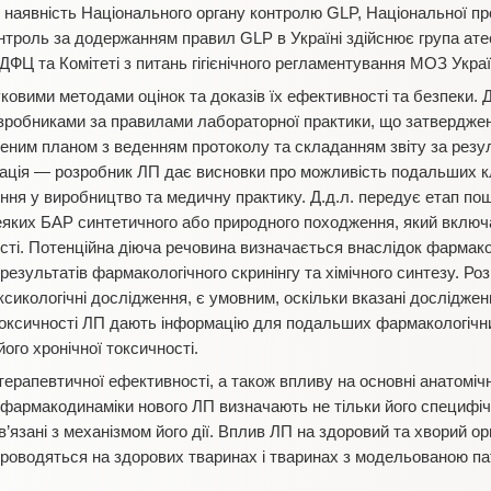
наявність Національного органу контролю GLP, Національної пр
троль за додержанням правил GLP в Україні здійснює група атест
ДФЦ та Комітеті з питань гігієнічного регламентування МОЗ Украї
ковими методами оцінок та доказів їх ефективності та безпеки. Д
зробниками за правилами лабораторної практики, що затверджен
еним планом з веденням протоколу та складанням звіту за резу
зація — розробник ЛП дає висновки про можливість подальших к
ня у виробництво та медичну практику. Д.д.л. передує етап пош
еяких БАР синтетичного або природного походження, який включ
ості. Потенційна діюча речовина визначається внаслідок фармако
езультатів фармакологічного скринінгу та хімічного синтезу. Роз
сикологічні дослідження, є умовним, оскільки вказані дослідженн
токсичності ЛП дають інформацію для подальших фармакологічни
його хронічної токсичності.
терапевтичної ефективності, а також впливу на основні анатомічні
я фармакодинаміки нового ЛП визначають не тільки його специфіч
ов’язані з механізмом його дії. Вплив ЛП на здоровий та хворий о
роводяться на здорових тваринах і тваринах з модельованою па