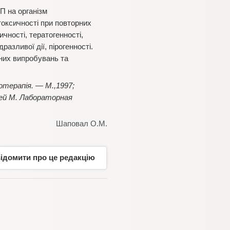
П на організм
токсичності при повторних
ичності, тератогенності,
разливої дії, пірогенності.
чних випробувань та
отерапія. — М.,1997;
отей М. Лабораторная
Шаповал О.М.
відомити про це редакцію