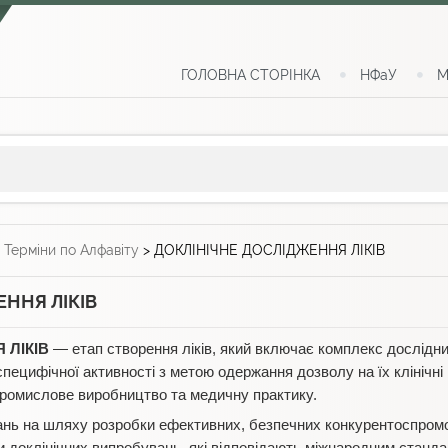
ГОЛОВНА СТОРІНКА
НФаУ
М
>
Терміни по Алфавіту
>
ДОКЛІНІЧНЕ ДОСЛІДЖЕННЯ ЛІКІВ
ННЯ ЛІКІВ
 ЛІКІВ
— етап створення ліків, який включає комплекс дослідн
специфічної активності з метою одержання дозволу на їх клініч
ромислове виробництво та медичну практику.
ь на шляху розробки ефективних, безпечних конкурентоспроможн