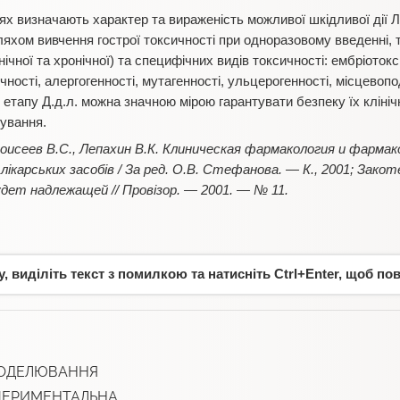
ях визначають характер та вираженість можливої шкідливої дії Л
хом вивчення гострої токсичності при одноразовому введенні, 
ічної та хронічної) та специфічних видів токсичності: ембріотокс
ності, алергогенності, мутагенності, ульцерогенності, місцевопод
 етапу Д.д.л. можна значною мірою гарантувати безпеку їх кліні
ування.
оисеев В.С., Лепахин В.К. Клиническая фармакология и фармак
я лікарських засобів / За ред. О.В. Стефанова. — К., 2001; Зак
дет надлежащей // Провізор. — 2001. — № 11.
 виділіть текст з помилкою та натисніть Ctrl+Enter, щоб по
МОДЕЛЮВАННЯ
ПЕРИМЕНТАЛЬНА