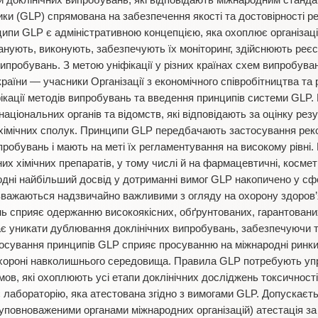
 доклінічних випробувань, які відповідають міжнародним станд
ки (GLP) спрямована на забезпечення якості та достовірності ре
ипи GLP є адміністративною концепцією, яка охоплює організаці
нують, виконують, забезпечують їх моніторинг, здійснюють реєс
випробувань. З метою уніфікації у різних країнах схем випробув
країни — учасники Організації з економічного співробітництва та
фікації методів випробувань та введення принципів системи GLP
ціональних органів та відомств, які відповідають за оцінку рез
 хімічних сполук. Принципи GLP передбачають застосування рек
робувань і мають на меті їх регламентування на високому рівн
их хімічних препаратів, у тому числі й на фармацевтичні, космети
одні найбільший досвід у дотриманні вимог GLP накопичено у с
 вважаються надзвичайно важливими з огляду на охорону здоров
нь сприяє одержанню високоякісних, обґрунтованих, гарантовани
ає уникати дублювання доклінічних випробувань, забезпечуючи 
тосування принципів GLP сприяє просуванню на міжнародні ринки
охороні навколишнього середовища. Правила GLP потребують у
ов, які охоплюють усі етапи доклінічних досліджень токсичності
 лабораторію, яка атестована згідно з вимогами GLP. Допускаєт
я (уповноваженими органами міжнародних організацій) атестація 