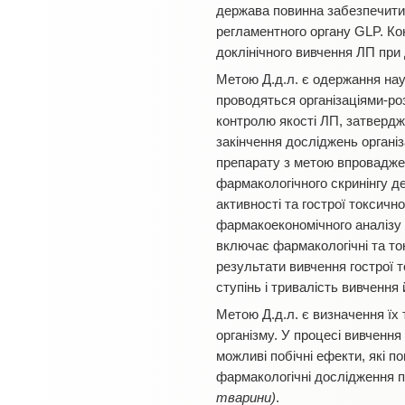
держава повинна забезпечити 
регламентного органу GLP. Кон
доклінічного вивчення ЛП при 
Метою Д.д.л. є одержання нау
проводяться організаціями-ро
контролю якості ЛП, затвердж
закінчення досліджень органі
препарату з метою впроваджен
фармакологічного скринінгу д
активності та гострої токсичн
фармакоекономічного аналізу р
включає фармакологічні та ток
результати вивчення гострої 
ступінь і тривалість вивчення 
Метою Д.д.л. є визначення їх 
організму. У процесі вивченн
можливі побічні ефекти, які п
фармакологічні дослідження п
тварини)
.