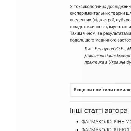
У токсикологічних дослідженн
експериментальних тварин шля
введеннях (підгострої, субхрон
гонадотоксичності, імунотоксич
Таким чином, за результатами
подальшого медичного застос
Белоусов Ю.Б., М
Доклінічні дослідженн
практика в Украине бу
Якщо ви помітили помилку,
Інші статті автора
ФАРМАКОЛОГІЧНЕ 
ФАРМАКОЛОГІЯ ЕКС