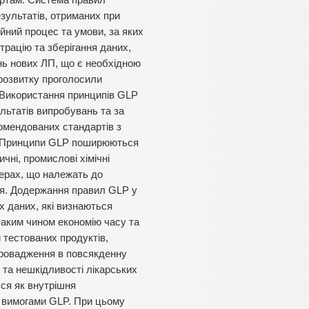
артам. Система правил
зультатів, отриманих при
йний процес та умови, за яких
трацію та зберігання даних,
ань нових ЛП, що є необхідною
 розвитку проголосили
. Використання принципів GLP
ультатів випробувань та за
омендованих стандартів з
і. Принципи GLP поширюються
чні, промислові хімічні
ферах, що належать до
’я. Додержання правил GLP у
х даних, які визнаються
таким чином економію часу та
 тестованих продуктів,
провадження в повсякденну
 та нешкідливості лікарських
ься як внутрішня
за вимогами GLP. При цьому