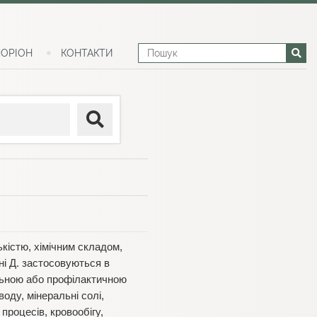
ОРІОН
КОНТАКТИ
ькістю, хімічним складом,
ні Д. застосовуються в
льною або профілактичною
оду, мінеральні солі,
процесів, кровообігу,