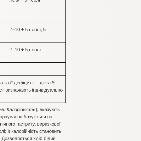
Те ж + 5 г солі
7–10 + 5 г солі, 5
7–10 + 5 г солі
 та її дефіциті — дієта 9.
дієт визначають індивідуально
див.
Калорійність
); вказують
харчування базується на
ічного гастриту, виразкової
лі; її калорійність становить
. Дозволяється хліб білий