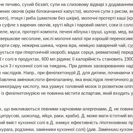
бне печиво, сухий бісквіт, супи на слизовому відварі з додавання
ених овочів (крім білокачанної капусти), молочні супи з рисом, 
го), птиця і риба (шматком без шкіри), молочні протерті каші (кр
 суфле з варених овочів, круті яйця і паровий омлет, соки із соло
еле, муси, протерті компоти, печені яблука і груші, цукор, мед, 
 вершкове несолоне, кислі молочні напої при хорошій переносимо
 сорти сиру, нежирна шинка, чорна ікра, неміцно заварений чай, су
ється при гіпертонічній хворобі, вадах серця, ревматизмі) перед
3 г солі в продуктах, 600 мл рідини; її калорійність становить 190
ься 3 г кухонної солі на тиждень. При деяких захворюваннях н
 наслідків. Напр., при фенілкетонурії Д. для дитини, починаючи з
збавлена амінокислоти фенілаланіну, яка внаслідок генетичного 
иноградну кислоту, яка уражує головний мозок із розвитком оліг
б із фенілкетонурією не повинна містити аспартам, який входить
, що викликаються певними харчовими алергенами, Д. не повинн
 цитрусові, шоколад, яйця, раки, краби). Д. може мати істотний в
ий вміст кухонної солі в Д. знижує ефективність гіпотензивних пр
курага, родзинки, замінники кухонної солі) (див.
Замінники кухонн