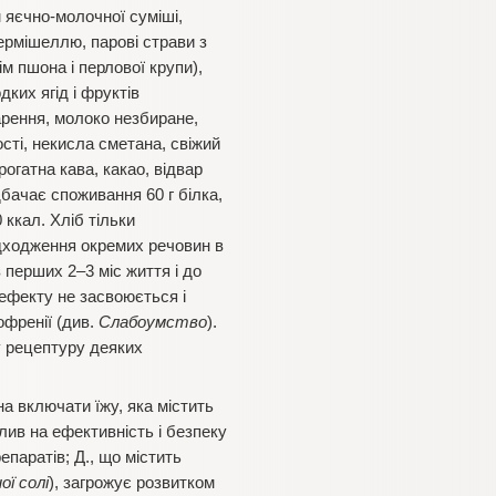
м яєчно-молочної суміші,
вермішеллю, парові страви з
ім пшона і перлової крупи),
дких ягід і фруктів
варення, молоко незбиране,
сті, некисла сметана, свіжий
рогатна кава, какао, відвар
бачає споживання 60 г білка,
0 ккал. Хліб тільки
адходження окремих речовин в
 перших 2–3 міс життя і до
дефекту не засвоюється і
офренії (див.
Слабоумство
).
 у рецептуру деяких
а включати їжу, яка містить
плив на ефективність і безпеку
епаратів; Д., що містить
ої солі
), загрожує розвитком