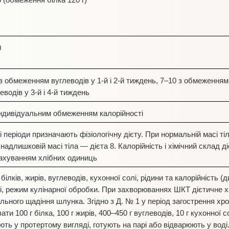
 (обмеження білка 120 г)
0
з обмеженням вуглеводів у 1-й і 2-й тиждень, 7–10 з обмеженням
еводів у 3-й і 4-й тиждень
індивідуальним обмеженням калорійності
і періоди призначають фізіологічну дієту. При нормальній масі тіла
надлишковій масі тіла — дієта 8. Калорійність і хімічний склад 
рахуванням хлібних одиниць
ілків, жирів, вуглеводів, кухонної солі, рідини та калорійність (
їжі, режим кулінарної обробки. При захворюваннях ШКТ дієтичне 
ного щадіння шлунка. Згідно з Д. № 1 у період загострення хрон
 100 г білка, 100 г жирів, 400–450 г вуглеводів, 10 г кухонної со
ють у протертому вигляді, готують на парі або відварюють у воді