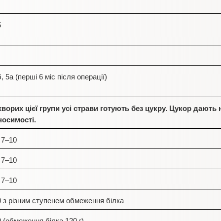
5
б, 5а (перші 6 міс після операції)
хворих цієї групи усі страви готують без цукру. Цукор дають 
носимості.
 7–10
 7–10
 7–10
 з різним ступенем обмеження білка