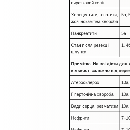
виразковий коліт
Холецистити, гепатити,
5а, 
жовчнокам’яна хвороба
Панкреатити
5а
Стан після резекції
1, 4
шлунка
Примітка. На всі дієти для 
кількості залежно від пере
Атеросклероз
10а,
Гіпертонічна хвороба
10а,
Вади серця, ревматизм
10а,
Нефрити
7–10