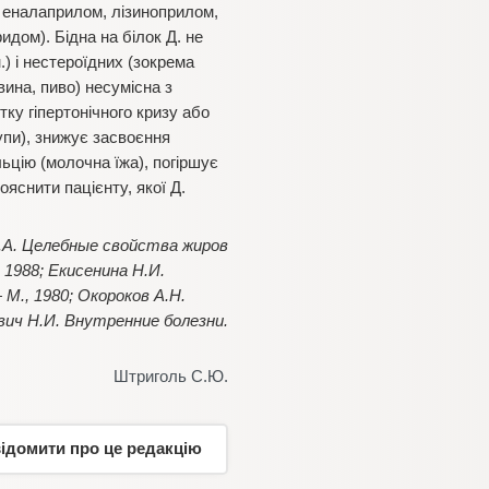
, еналаприлом, лізиноприлом,
дом). Бідна на білок Д. не
.) і нестероїдних (зокрема
вина, пиво) несумісна з
ку гіпертонічного кризу або
рупи), знижує засвоєння
льцію (молочна їжа), погіршує
яснити пацієнту, якої Д.
Ю.А. Целебные свойства жиров
 1988; Екисенина Н.И.
М., 1980; Окороков А.Н.
ович Н.И. Внутренние болезни.
Штриголь С.Ю.
відомити про це редакцію