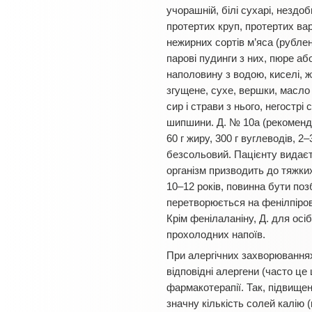
учорашній, білі сухарі, нездо
протертих круп, протертих вар
нежирних сортів м’яса (рублено
парові пудинги з них, пюре або
наполовину з водою, киселі, ж
згущене, сухе, вершки, масло
сир і страви з нього, негострі
шипшини. Д. № 10а (рекоменду
60 г жиру, 300 г вуглеводів, 2–
безсольовий. Пацієнту видаєт
організм призводить до тяжких
10–12 років, повинна бути по
перетворюється на фенілпіров
Крім фенілаланіну, Д. для осі
прохолодних напоїв.
При алергічних захворюваннях
відповідні алергени (часто це
фармакотерапії. Так, підвищен
значну кількість солей калію (