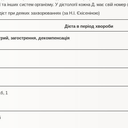
 та інших систем організму. У дієтології кожна Д. має свій номер 
єт при деяких захворюваннях (за Н.І. Єкісеніною)
Дієта в період хвороби
трий, загострення, декомпенсація
1б, 1
б