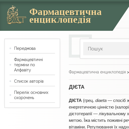
Фармацевтична
енциклопедія
Передмова
Фармацевтичні
терміни по
Алфавіту
Фармацевтична енциклопедія
Список авторів
ДІЄТА
Перелік основних
скорочень
ДІЄТА
(грец.
diaеta
— спосіб ж
енергетичною цінністю (калорі
дієтотерапії — лікувальному 
метою. Їжа містить поживні ре
вітаміни. Регулювання їх надх