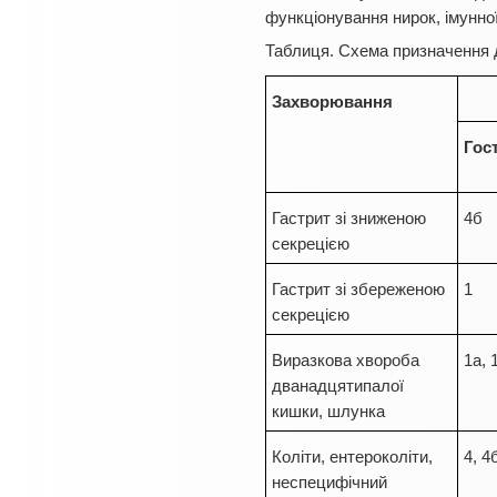
функціонування нирок, імунної
Таблиця.
Схема призначення ді
Захворювання
Гос
Гастрит зі зниженою
4б
секрецією
Гастрит зі збереженою
1
секрецією
Виразкова хвороба
1а, 
дванадцятипалої
кишки, шлунка
Коліти, ентероколіти,
4, 4
неспецифічний