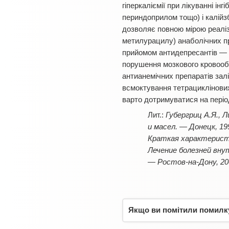
гіперкаліємії при лікуванні і
периндоприлом тощо) і калійзб
дозволяє повною мірою реалізу
метилурацилу) анаболічних пре
прийомом антидепресантів — ін
порушення мозкового кровообіг
антианемічних препаратів залі
всмоктування тетрациклінових 
варто дотримуватися на періо
Губергриц А.Я., 
и масел. — Донецк, 19
Краткая характеристик
Лечение болезней внут
— Ростов-на-Дону, 20
Якщо ви помітили помилку,