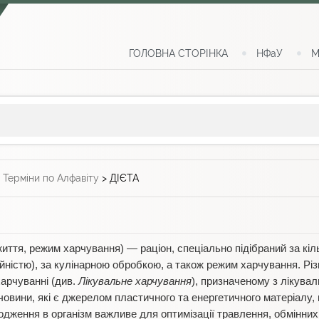
ГОЛОВНА СТОРІНКА
НФаУ
М
>
Терміни по Алфавіту
>
ДІЄТА
иття, режим харчування) — раціон, спеціально підібраний за кіл
йністю), за кулінарною обробкою, а також режим харчування. Різ
харчуванні (див.
Лікувальне харчування
), призначеному з лікува
човини, які є джерелом пластичного та енергетичного матеріалу, в
одження в організм важливе для оптимізації травлення, обмінних 