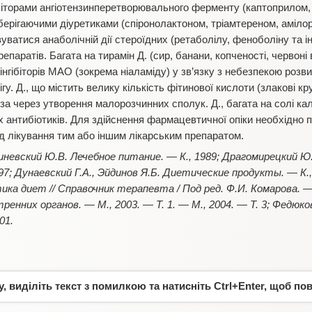
нгібіторами ангіотензинперетворювального ферменту (каптоприлом
ерігаючими діуретиками (спіронолактоном, тріамтереном, амілори
ватися анаболічній дії стероїдних (ретаболілу, феноболіну та ін
паратів. Багата на тирамін Д. (сир, банани, копченості, червоні 
гібіторів МАО (зокрема ніаламіду) у зв’язку з небезпекою розвит
у. Д., що містить велику кількість фітинової кислоти (злакові к
за через утворення малорозчинних сполук. Д., багата на солі ка
антибіотиків. Для здійснення фармацевтичної опіки необхідно по
д лікування тим або іншим лікарським препаратом.
Линевский Ю.В. Лечебное питание. — К., 1989; Драгомирецкий 
97; Дунаевский Г.А., Эйдинов Я.Б. Диетические продукты. — К.,
а диет // Справочник терапевта / Под ред. Ф.И. Комарова. — 
ренних органов. — М., 2003. — Т. 1. — М., 2004. — Т. 3; Федюк
01.
 виділіть текст з помилкою та натисніть Ctrl+Enter, щоб по