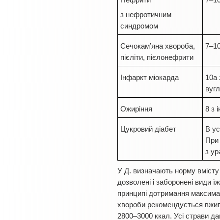
Нефрити
7–10
з нефротичним
синдромом
Сечокам’яна хвороба,
7–1
пієліти, пієлонефрити
Інфаркт міокарда
10а 
вугл
Ожиріння
8 з 
Цукровий діабет
В ус
При 
з у
У Д. визначають норму вмісту б
дозволені і заборонені види 
принципі дотримання максималь
хвороби рекомендується вживати
2800–3000 ккал. Усі страви да