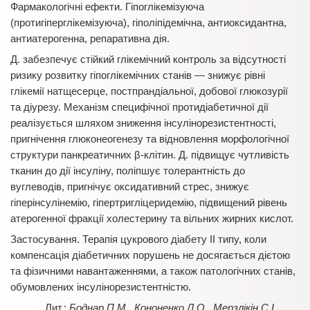
Фармакологічні ефекти. Гіпоглікемізуюча
(протигіперглікемізуюча), гіполіпідемічна, антиоксидантна,
антиатерогенна, репаративна дія.
Д. забезпечує стійкий глікемічний контроль за відсутності
ризику розвитку гіпоглікемічних станів — знижує рівні
глікемії натщесерце, постпрандіальної, добової глюкозурії
та діурезу. Механізм специфічної протидіабетичної дії
реалізується шляхом зниження інсулінорезистентності,
пригнічення глюконеогенезу та відновлення морфологічної
структури панкреатичних β-клітин. Д. підвищує чутливість
тканин до дії інсуліну, поліпшує толерантність до
вуглеводів, пригнічує оксидативний стрес, знижує
гіперінсулінемію, гіпертригліцеридемію, підвищений рівень
атерогенної фракції холестерину та вільних жирних кислот.
Застосування.
Терапія цукрового діабету ІІ типу, коли
компенсація діабетичних порушень не досягається дієтою
та фізичними навантаженнями, а також патологічних станів,
обумовлених інсулінорезистентністю.
Боднар П.М., Кононенко Л.О., Мерзлікін С.І.