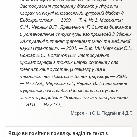
Застосування препарату діакамф у лікуванні
хворих на інсулінонезалежний цукровий діабет //
Ендокринологія. — 1999. — Т. 4, № 1; Мерзликин
С.И., Черных В.П., Яременко Ф.Г. Синтез диакамфа
и установление структуры его примесей // Збірник
«Актуальні питання фармацевтичної та медичної
науки і практики». — 2001. — Вип. VII; Мерзлікін С.І.,
Бондар В.С., Болотов В.В. Застосування
хроматографії в тонких шарах сорбенту для
ідентифікації субстанції діакамфу та її
технологічних домішок // Вісник фармації. — 2002.
— № 2 (29); Мерзлікін С.І., Черних В.П. Пероральні
цукрознижуючі засоби: досягнення та сучасні
аспекти розробки // Фізіологічно-активні речовини.
— 2001. — № 2 (32).
Мерзлікін С.І.
,
Подгайний Д.Г.
Якщо ви помітили помилку, виділіть текст з