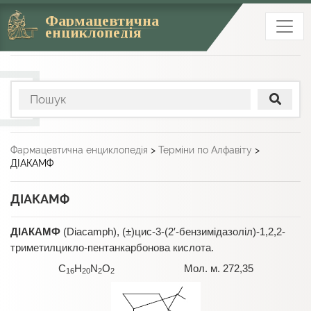
Фармацевтична
енциклопедія
Фармацевтична енциклопедія
>
Терміни по Алфавіту
>
ДІАКАМФ
ДІАКАМФ
ДІАКАМФ
(Diacamph), (±)цис-3-(2′-бензимідазоліл)-1,2,2-
триметилцикло-пентанкарбонова кислота.
С
Н
N
O
Мол. м. 272,35
16
20
2
2