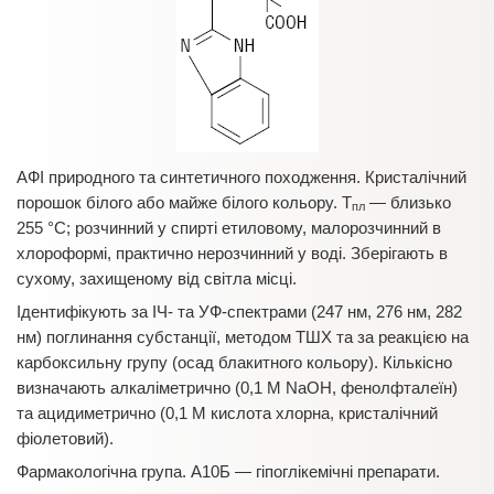
АФІ природного та синтетичного походження. Кристалічний
порошок білого або майже білого кольору. T
— близько
пл
255 °С; розчинний у спирті етиловому, малорозчинний в
хлороформі, практично нерозчинний у воді. Зберігають в
сухому, захищеному від світла місці.
Ідентифікують за ІЧ- та УФ-спектрами (247 нм, 276 нм, 282
нм) поглинання субстанції, методом ТШХ та за реакцією на
карбоксильну групу (осад блакитного кольору). Кількісно
визначають алкаліметрично (0,1 М NaOH, фенолфталеїн)
та ацидиметрично (0,1 М кислота хлорна, кристалічний
фіолетовий).
Фармакологічна група. А10Б — гіпоглікемічні препарати.