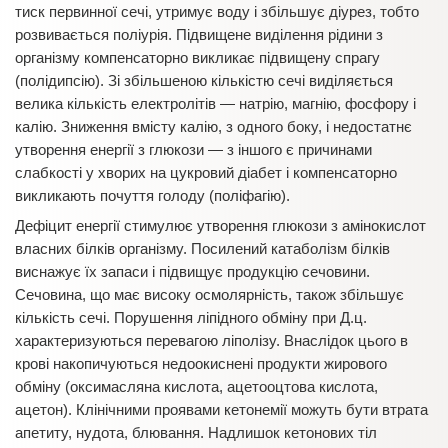
тиск первинної сечі, утримує воду і збільшує діурез, тобто
розвивається поліурія. Підвищене виділення рідини з
організму компенсаторно викликає підвищену спрагу
(полідипсію). Зі збільшеною кількістю сечі виділяється
велика кількість електролітів — натрію, магнію, фосфору і
калію. Зниження вмісту калію, з одного боку, і недостатнє
утворення енергії з глюкози — з іншого є причинами
слабкості у хворих на цукровий діабет і компенсаторно
викликають почуття голоду (поліфагію).
Дефіцит енергії стимулює утворення глюкози з амінокислот
власних білків організму. Посилений катаболізм білків
виснажує їх запаси і підвищує продукцію сечовини.
Сечовина, що має високу осмолярність, також збільшує
кількість сечі. Порушення ліпідного обміну при Д.ц.
характеризуються перевагою ліполізу. Внаслідок цього в
крові накопичуються недоокиснені продукти жирового
обміну (оксимасляна кислота, ацетооцтова кислота,
ацетон). Клінічними проявами кетонемії можуть бути втрата
апетиту, нудота, блювання. Надлишок кетонових тіл