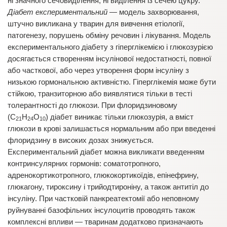
ні значного сечовиділення, ні виділення із сечею цукру.
Діабет експериментальний
— модель захворювання,
штучно викликана у тварин для вивчення етіології,
патогенезу, порушень обміну речовин і лікування. Модель
експериментального діабету з гіперглікемією і глюкозурією
досягається створенням інсулінової недостатності, повної
або часткової, або через утворення форм інсуліну з
низькою гормональною активністю. Гіперглікемія може бути
стійкою, транзиторною або виявлятися тільки в тесті
толерантності до глюкози. При флоридзиновому
(С
Н
О
) діабет виникає тільки глюкозурія, а вміст
21
24
10
глюкози в крові залишається нормальним або при введенні
флоридзину в високих дозах знижується.
Експериментальний діабет можна викликати введенням
контринсулярних гормонів: соматотропного,
адренокортикотропного, глюкокортикоїдів, епінефрину,
глюкагону, тироксину і трийодтироніну, а також антитіл до
інсуліну. При частковій панкреатектомії або неповному
руйнуванні базофільних інсулоцитів проводять також
комплексні впливи — тваринам додатково призначають