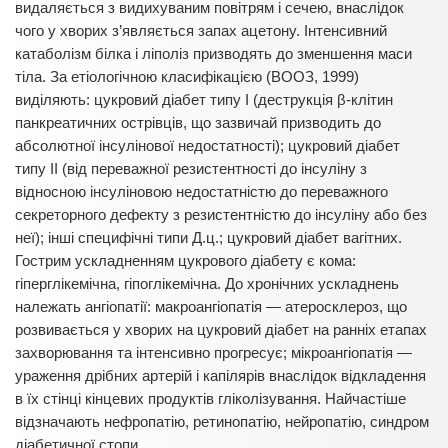
видаляється з видихуваним повітрям і сечею, внаслідок
чого у хворих з’являється запах ацетону. Інтенсивний
катаболізм білка і ліполіз призводять до зменшення маси
тіла. За етіологічною класифікацією (ВООЗ, 1999)
виділяють: цукровий діабет типу І (деструкція β-клітин
панкреатичних острівців, що зазвичай призводить до
абсолютної інсулінової недостатності); цукровий діабет
типу ІІ (від переважної резистентності до інсуліну з
відносною інсуліновою недостатністю до переважного
секреторного дефекту з резистентністю до інсуліну або без
неї); інші специфічні типи Д.ц.; цукровий діабет вагітних.
Гострим ускладненням цукрового діабету є кома:
гіперглікемічна, гіпоглікемічна. До хронічних ускладнень
належать ангіопатії: макроангіопатія — атеросклероз, що
розвивається у хворих на цукровий діабет на ранніх етапах
захворювання та інтенсивно прогресує; мікроангіопатія —
ураження дрібних артерій і капілярів внаслідок відкладення
в їх стінці кінцевих продуктів гліколізування. Найчастіше
відзначають нефропатію, ретинопатію, нейропатію, синдром
діабетичної стопи.