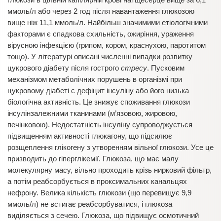
ммоль/л або через 2 год після навантаження глюкозою
вище ніж 11,1 ммоль/л. Найбільш значимими етіологічними
факторами є спадкова схильність, ожиріння, ураження
вірусною інфекцією (грипом, кором, краснухою, паротитом
тощо). У літературі описані численні випадки розвитку
цукрового діабету після гострого
стресу
. Пусковим
механізмом метаболічних порушень в організмі при
цукровому діабеті є дефіцит інсуліну або його низька
біологічна активність. Це знижує споживання глюкози
інсулінзалежними тканинами (м’язовою, жировою,
печінковою). Недостатність інсуліну супроводжується
підвищенням активності глюкагону, що підсилює
розщеплення глікогену з утворенням вільної глюкози. Усе це
призводить до гіперглікемії. Глюкоза, що має малу
молекулярну масу, вільно проходить крізь нирковий фільтр,
а потім реабсорбується в проксимальних канальцях
нефрону. Велика кількість глюкози (що перевищує 9,9
ммоль/л) не встигає реабсорбуватися, і глюкоза
виділяється з сечею. Глюкоза, що підвищує осмотичний