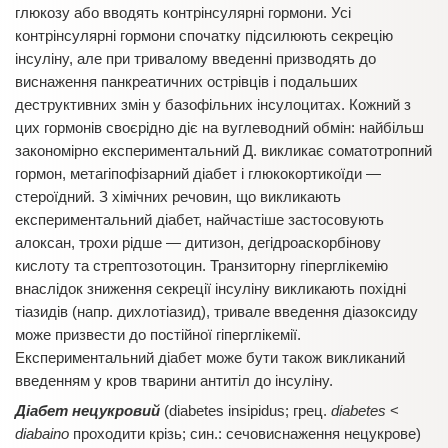
глюкозу або вводять контрінсулярні гормони. Усі
контрінсулярні гормони спочатку підсилюють секрецію
інсуліну, але при тривалому введенні призводять до
виснаження панкреатичних острівців і подальших
деструктивних змін у базофільних інсулоцитах. Кожний з
цих гормонів своєрідно діє на вуглеводний обмін: найбільш
закономірно експериментальний Д. викликає соматотропний
гормон, метагіпофізарний діабет і глюкокортикоїди —
стероїдний. З хімічних речовин, що викликають
експериментальний діабет, найчастіше застосовують
алоксан, трохи рідше — дитизон, дегідроаскорбінову
кислоту та стрептозотоцин. Транзиторну гіперглікемію
внаслідок зниження секреції інсуліну викликають похідні
тіазидів (напр. дихлотіазид), тривале введення діазоксиду
може призвести до постійної гіперглікемії.
Експериментальний діабет може бути також викликаний
введенням у кров тварини антитіл до інсуліну.
Діабет нецукровий
(diabetes insipidus; грец.
diabetes
<
diabaino
проходити крізь; син.: сечовиснаження нецукрове)