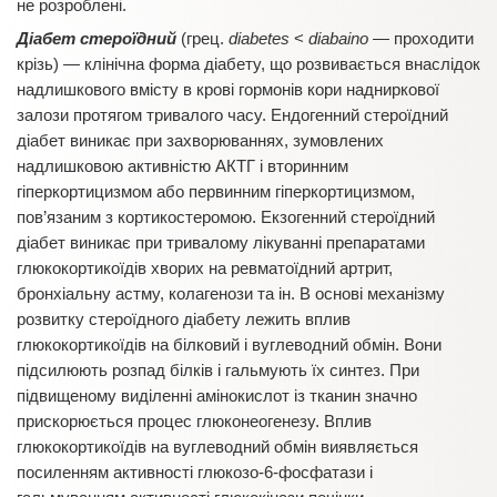
не розроблені.
Діабет стероїдний
(грец.
diabetes
<
diabaino
— проходити
крізь) — клінічна форма діабету, що розвивається внаслідок
надлишкового вмісту в крові гормонів кори надниркової
залози протягом тривалого часу. Ендогенний стероїдний
діабет виникає при захворюваннях, зумовлених
надлишковою активністю АКТГ і вторинним
гіперкортицизмом або первинним гіперкортицизмом,
пов’язаним з кортикостеромою. Екзогенний стероїдний
діабет виникає при тривалому лікуванні препаратами
глюкокортикоїдів хворих на ревматоїдний артрит,
бронхіальну астму, колагенози та ін. В основі механізму
розвитку стероїдного діабету лежить вплив
глюкокортикоїдів на білковий і вуглеводний обмін. Вони
підсилюють розпад білків і гальмують їх синтез. При
підвищеному виділенні амінокислот із тканин значно
прискорюється процес глюконеогенезу. Вплив
глюкокортикоїдів на вуглеводний обмін виявляється
посиленням активності глюкозо-6-фосфатази і