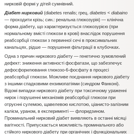
нирковій формі у дітей сумнівний.
Діабет нирковий
(diabetes renalis; грец.
diabetes
<
diabaino
— проходити крізь; син.: ренальна глюкозурія) — клінічна
форма діабету, що характеризується глюкозурією (при
нормальному вмісті глюкози в крові) внаслідок порушення
реабсорбції глюкози з первинної сечі в проксимальних
канальцях, рідше — порушення фільтрації в клубочках.
Одна з причин ниркового діабету — генетично зумовлений
дефект: зниження активності фосфатази, що забезпечує
дефосфорилювання глюкозо-6-фосфату в процесі
реабсорбції глюкози. Можливе поєднання ниркового діабету
з іншими спадковими ензимопатіями (синдром Фанконі).
Відомі випадки ниркового діабету при токсичному ураженні
нирок і порушенні механізмів реабсорбції глюкози при
отруєнні сулемою, щавелевою кислотою, ціанисто-залізним
калієм, ураном, в експерименті — флоридзином.
Проминальний нирковий діабет виявляють в останні місяці
вагітності. Припускається можливість проминального або
стійкого ниркового діабету при органічних і функціональних