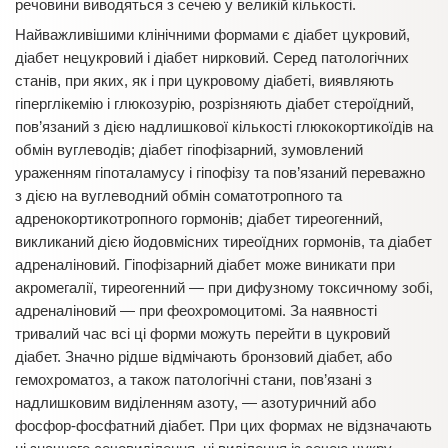
речовини виводяться з сечею у великій кількості.
Найважливішими клінічними формами є діабет цукровий,
діабет нецукровий і діабет нирковий. Серед патологічних
станів, при яких, як і при цукровому діабеті, виявляють
гіперглікемію і глюкозурію, розрізняють діабет стероїдний,
пов’язаний з дією надлишкової кількості глюкокортикоїдів на
обмін вуглеводів; діабет гіпофізарний, зумовлений
ураженням гіпоталамусу і гіпофізу та пов’язаний переважно
з дією на вуглеводний обмін соматотропного та
адренокортикотропного гормонів; діабет тиреогенний,
викликаний дією йодовмісних тиреоїдних гормонів, та діабет
адреналіновий. Гіпофізарний діабет може виникати при
акромегалії, тиреогенний — при дифузному токсичному зобі,
адреналіновий — при феохромоцитомі. За наявності
тривалий час всі ці форми можуть перейти в цукровий
діабет. Значно рідше відмічають бронзовий діабет, або
гемохроматоз, а також патологічні стани, пов’язані з
надлишковим виділенням азоту, — азотуричний або
фосфор-фосфатний діабет. При цих формах не відзначають