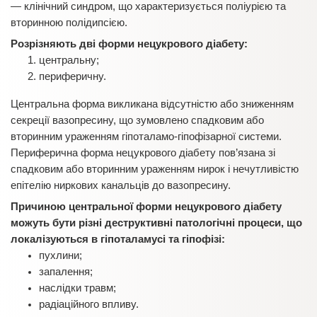
— клінічний синдром, що характеризується поліурією та
вторинною полідипсією.
Розрізняють дві форми нецукрового діабету:
центральну;
периферичну.
Центральна форма викликана відсутністю або зниженням
секреції вазопресину, що зумовлено спадковим або
вторинним ураженням гіпоталамо-гіпофізарної системи.
Периферична форма нецукрового діабету пов’язана зі
спадковим або вторинним ураженням нирок і нечутливістю
епітелію ниркових канальців до вазопресину.
Причиною центральної форми нецукрового діабету
можуть бути різні деструктивні патологічні процеси, що
локалізуються в гіпоталамусі та гіпофізі:
пухлини;
запалення;
наслідки травм;
радіаційного впливу.