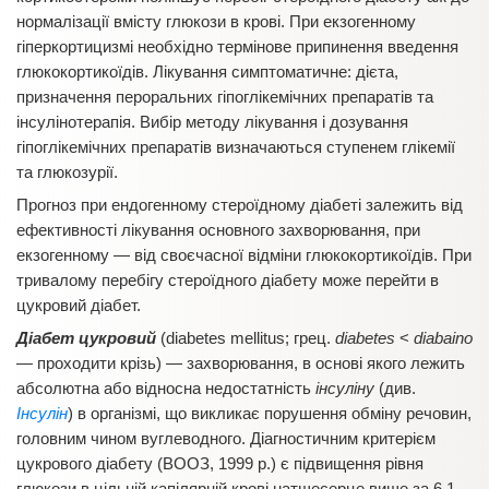
нормалізації вмісту глюкози в крові. При екзогенному
гіперкортицизмі необхідно термінове припинення введення
глюкокортикоїдів. Лікування симптоматичне: дієта,
призначення пероральних гіпоглікемічних препаратів та
інсулінотерапія. Вибір методу лікування і дозування
гіпоглікемічних препаратів визначаються ступенем глікемії
та глюкозурії.
Прогноз при ендогенному стероїдному діабеті залежить від
ефективності лікування основного захворювання, при
екзогенному — від своєчасної відміни глюкокортикоїдів. При
тривалому перебігу стероїдного діабету може перейти в
цукровий діабет.
Діабет цукровий
(diabetes mellitus; грец.
diabetes
<
diabaino
— проходити крізь) — захворювання, в основі якого лежить
абсолютна або відносна недостатність
інсуліну
(див.
Інсулін
) в організмі, що викликає порушення обміну речовин,
головним чином вуглеводного. Діагностичним критерієм
цукрового діабету (ВООЗ, 1999 р.) є підвищення рівня
глюкози в цільній капілярній крові натщесерце вище за 6,1