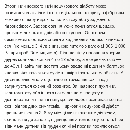
Вторинний нефрогенний нецукрового діабету може
розвитися внаслідок інтерстиціального нефриту з фіброзом
мозкового шару нирок, їх полікістозу або уродженого
гідронефрозу. Захворювання може починатися швидко,
протягом декількох днів або поступово. Основним
симптомом є болісна спрага з виділенням великої кількості
сечі (не менше 3–4 л) з низькою питомою вагою (1,005–1,008
г/л при пробі Зимницького). Більше ніж у половини хворих
діурез коливається від 4 до 12 л/добу, а в окремих осіб —
до 40 л
.
Навіть при достатньому введенні рідини у багатьох
хворих відзначаються сухість шкіри і загальна слабкість. У
дітей нерідко має місце нічне нетримання сечі, іноді
затримується фізичний розвиток. За наявності пухлини,
ксантоматозу або іншого патологічного процесу в
діенцефальній ділянці нецукровий діабет розвивається на
фоні відповідних симптомів. Нирковий нецукровий діабет
проявляється на 3–6-му місяці життя значним діурезом,
схильністю до запорів, підвищенням температури тіла. При
відніманні дитини від грудей клінічні прояви посилюються.