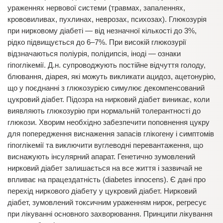
ураженнях нервової системи (травмах, запаленнях,
крововиливах, пухлинах, неврозах, психозах). Глюкозурія
при нирковому діабеті — від незначної кількості до 3%,
рідко підвищується до 6–7%. При високій глюкозурії
відзначаються поліурія, полідипсія, іноді — ознаки
гіпоглікемії. Д.н. супроводжують постійне відчуття голоду,
блювання, діарея, які можуть викликати ацидоз, ацетонурію,
що у поєднанні з глюкозурією симулює декомпенсований
цукровий діабет. Підозра на нирковий діабет виникає, коли
виявляють глюкозурію при нормальній толерантності до
глюкози. Хворим необхідно забезпечити поповнення цукру
для попередження виснаження запасів глікогену і симптомів
гіпоглікемії та виключити вуглеводні перевантаження, що
виснажують інсулярний апарат. Генетично зумовлений
нирковий діабет залишається на все життя і зазвичай не
впливає на працездатність (diabetes innocens). Є дані про
перехід ниркового діабету у цукровий діабет. Нирковий
діабет, зумовлений токсичним ураженням нирок, регресує
при лікуванні основного захворювання. Принципи лікування