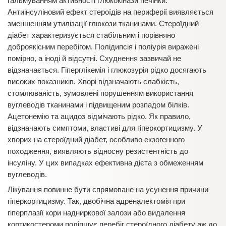
гальмуванням активності глюкокінази печінки.
Антиінсуліновий ефект стероїдів на периферії виявляється
зменшенням утилізації глюкози тканинами. Стероїдний
діабет характеризується стабільним і порівняно
доброякісним перебігом. Полідипсія і поліурія виражені
помірно, а іноді й відсутні. Схуднення зазвичай не
відзначається. Гіперглікемія і глюкозурія рідко досягають
високих показників. Хворі відзначають слабкість,
стомлюваність, зумовлені порушенням використання
вуглеводів тканинами і підвищеним розпадом білків.
Ацетонемію та ацидоз відмічають рідко. Як правило,
відзначають симптоми, властиві для гіперкортицизму. У
хворих на стероїдний діабет, особливо екзогенного
походження, виявляють відносну резистентність до
інсуліну. У цих випадках ефективна дієта з обмеженням
вуглеводів.
Лікування повинне бути спрямоване на усунення причини
гіперкортицизму. Так, двобічна адреналектомія при
гіперплазії кори надниркової залози або видалення
кортикостероми поліпшує перебіг стероїдного діабету аж до