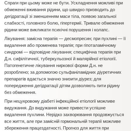
Спраги при цьому може не бути. Ускладнення можливі при
обмеженні вживання рідини, що швидко призводить до
дегідратації зі зменшенням маси тіла, появою загальної
слабкості, головного болю, гіпертермії. Тривале обмеження
рідини може викликати психічні порушення і колапс.
Лікування: замісна терапія — десмопресин; при пухлині — її
видалення або променева терапія; при гіпоталамічному
синдромі — відповідне лікування; специфічна терапія при
Д.н. сифілітичної, туберкульозної й малярійної етіології.
Патогенетичне лікування ниркової форми Д.н. не
розроблено; за допомогою сульфаніламідних діуретичних
препаратів вдається значно знизити діурез; для
попередження дегідратації дітям дозволяють пити рідину
без обмеження.
При нецукровому діабеті інфекційної етіології можливе
видужання. До видужання може привести успішне
видалення пухлини. Нерідко захворювання продовжується
все життя, але при замісній гормональній терапії можливе
збереження працездатності. Прогноз для життя при