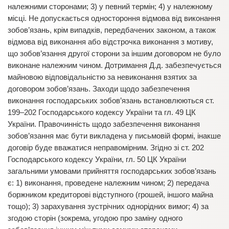
належними сторонами; 3) у певний термін; 4) у належному
місці. Не допускається одностороння відмова від виконання
зобов’язань, крім випадків, передбачених законом, а також
відмова від виконання або відстрочка виконання з мотиву,
що зобов’язання другої сторони за іншим договором не було
виконане належним чином. Дотримання Д.д. забезпечується
майновою відповідальністю за невиконання взятих за
договором зобов’язань. Заходи щодо забезпечення
виконання господарських зобов’язань встановлюються ст.
199–202 Господарського кодексу України та гл. 49 ЦК
України. Правочинність щодо забезпечення виконання
зобов’язання має бути викладена у письмовій формі, інакше
договір буде вважатися неправомірним. Згідно зі ст. 202
Господарського кодексу України, гл. 50 ЦК України
загальними умовами прийняття господарських зобов’язань
є: 1) виконання, проведене належним чином; 2) передача
боржником кредиторові відступного (грошей, іншого майна
тощо); 3) зарахування зустрічних однорідних вимог; 4) за
згодою сторін (зокрема, угодою про заміну одного