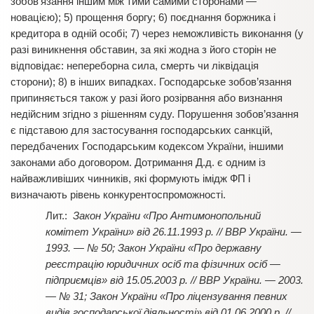
зобов’язання іншим між тими самими сторонами —
новацією); 5) прощення боргу; 6) поєднання боржника і
кредитора в одній особі; 7) через неможливість виконання (у
разі виникнення обставин, за які жодна з його сторін не
відповідає: непереборна сила, смерть чи ліквідація
сторони); 8) в інших випадках. Господарське зобов’язання
припиняється також у разі його розірвання або визнання
недійсним згідно з рішенням суду. Порушення зобов’язання
є підставою для застосування господарських санкцій,
передбачених Господарським кодексом України, іншими
законами або договором. Дотримання Д.д. є одним із
найважливіших чинників, які формують імідж ФП і
визначають рівень конкурентоспроможності.
Закон України «Про Антимонопольний
комітет України» від 26.11.1993 р. // ВВР України. —
1993. — № 50; Закон України «Про державну
реєстрацію юридичних осіб та фізичних осіб —
підприємців» від 15.05.2003 р. // ВВР України. — 2003.
— № 31; Закон України «Про ліцензування певних
видів господарської діяльності» від 01.06.2000 р. //