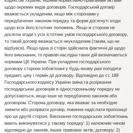
кодексом України, іншими нормативно-правовими актами
щодо окремих видів договорів. Господарський договір
вважається укладеним, якщо між сторонами у
передбачених законом порядку та формі досягнуті згоди
щодо всіх його істотних положень. Якщо ж сторони не
досягли згоди з усіх істотних умов господарського договору,
то такий договір вважається неукладеним (таким, що не
відбувся). Якщо одна зі сторін здійснила фактичні дії щодо
його виконання, то правові наслідки таких дій визначаються
нормами ЦК України. При укладенні господарського
договору сторони зобов’язані у будь-якому разі погодити
предмет, ціну і термін дії договору. Відповідно до ст. 188
Господарського кодексу України зміна та розірвання
господарських договорів в односторонньому порядку не
допускаються, якщо інше не передбачено законом або
договором. Сторона договору, яка вважає за необхідне
змінити або розірвати договір, повинна надіслати пропозиції
про це другій стороні. Виконання господарських зобов’язань
мають виконуватися у такому порядку: 1) належним чином
відповідно до законів, інших правових актів, договору; 2)