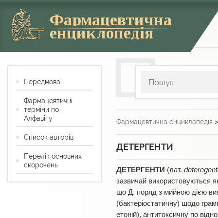
Фармацевтична
енциклопедія
Передмова
Фармацевтичні
терміни по
Алфавіту
Фармацевтична енциклопедія
Список авторів
ДЕТЕРГЕНТИ
Перелік основних
скорочень
ДЕТЕРГЕНТИ
(лат.
deteregent
зазвичай використовуються як
що Д. поряд з мийною дією ви
(бактеріостатичну) щодо грамп
етоній), антитоксичну по відн