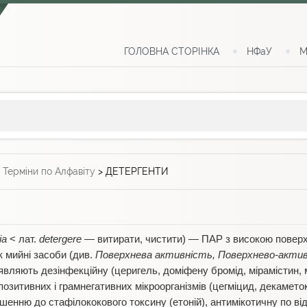
ГОЛОВНА СТОРІНКА
НФаУ
М
>
Терміни по Алфавіту
>
ДЕТЕРГЕНТИ
ia
< лат.
detergere
— витирати, чистити) — ПАР з високою поверх
 мийні засоби (див.
Поверхнева активність, Поверхнево-актив
являють дезінфекційну (церигель, доміфену бромід, мірамістин,
озитивних і грамнегативних мікроорганізмів (цегміцид, декаметок
ошенню до стафілококового токсину (етоній), антимікотичну по в