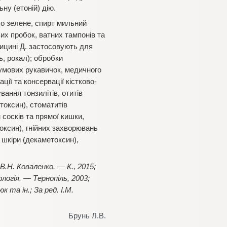
ну (етоній) дію.
ло зелене, спирт мильний
вих пробок, ватних тампонів та
дицині Д. застосовують для
ь, рокал); обробки
гумових рукавичок, медичного
ції та консервації кістково-
ання тонзилітів, отитів
токсин), стоматитів
н сосків та прямої кишки,
токсин), гнійних захворювань
 шкіри (декаметоксин),
.Н. Коваленко. — К., 2015;
огія. — Тернопіль, 2003;
 та ін.; За ред. І.М.
Брунь Л.В.