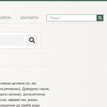
ОРІОН
КОНТАКТИ
невою активністю, які
ні речовини
). Доведено також,
 мило зелене), антисептичну
син, мірамістин, рокал,
ідношенню до грибів роду