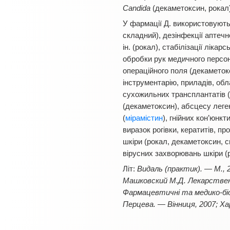
Саndida
(декаметоксин, рокал)
У фармації Д. використовують
складний), дезінфекції аптечн
ін. (рокал), стабілізації ліка
обробки рук медичного персона
операційного поля (декаметокс
інструментарію, приладів, обла
сухожильних трансплантатів (д
(декаметоксин), абсцесу леген
(
мірамістин
), гнійних кон’юнкт
виразок рогівки, кератитів, п
шкіри (рокал, декаметоксин, 
вірусних захворювань шкіри (р
Літ:
Видаль (практик). — М., 
Машковский М.Д. Лекарственн
Фармацевтичні та медико-біоло
Перцева. — Вінниця, 2007; Ха