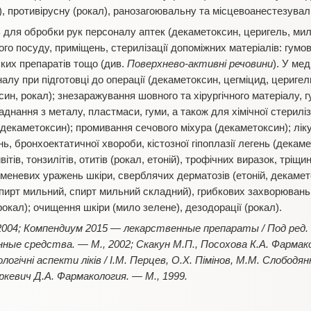
, противірусну (рокал), ранозагоювальну та місцевоанестезуваль
 для обробки рук персоналу аптек (декаметоксин, церигель, ми
ого посуду, приміщень, стерилізації допоміжних матеріалів: гумо
рських препаратів тощо (див.
Поверхнево-активні речовини
). У ме
лу при підготовці до операції (декаметоксин, цегміцид, церигел
ин, рокал); знезаражування шовного та хірургічного матеріалу, 
днання з металу, пластмаси, гуми, а також для хімічної стериліза
екаметоксин); промивання сечового міхура (декаметоксин); лікув
ь, бронхоектатичної хвороби, кістозної гіпоплазії легень (декаме
ивітів, тонзилітів, отитів (рокал, етоній), трофічних виразок, тріщи
роменевих уражень шкіри, сверблячих дерматозів (етоній, декаме
спирт мильний, спирт мильний складний), грибкових захворювань
окал); очищення шкіри (мило зелене), дезодорації (рокал).
2004; Компендиум 2015 — лекарственные препараты / Под ред. В
ые средства. — М., 2002; Скакун М.П., Посохова К.А. Фармакол
гічні аспекти ліків / І.М. Перцев, О.Х. Пімінов, М.М. Слободянюк
ркевич Д.А. Фармакология. — М., 1999.