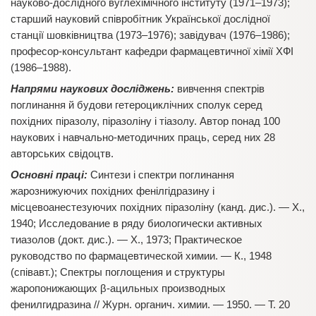
науково-дослідного вуглехімічного інституту (1971–1973);
старший науковий співробітник Української дослідної
станції шовківництва (1973–1976); завідувач (1976–1986);
професор-консультант кафедри фармацевтичної хімії ХФІ
(1986–1988).
Напрями наукових досліджень:
вивчення спектрів
поглинання й будови гетероциклічних сполук серед
похідних піразолу, піразоліну і тіазолу. Автор понад 100
наукових і навчально-методичних праць, серед них 28
авторських свідоцтв.
Основні праці:
Синтези і спектри поглинання
жарознижуючих похідних фенілгідразину і
місцевоанестезуючих похідних піразоліну (канд. дис.). — Х.,
1940; Исследование в ряду биологически активных
тиазолов (докт. дис.). — Х., 1973; Практическое
руководство по фармацевтической химии. — К., 1948
(співавт.); Спектры поглощения и структуры
жаропонижающих β-ацильных производных
фенилгидразина // Журн. органич. химии. — 1950. — Т. 20