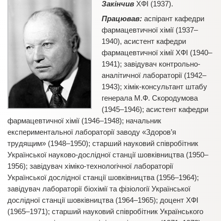
Закінчив
ХФІ (1937).
Працював:
аспірант кафедри
фармацевтичної хімії (1937–
1940), асистент кафедри
фармацевтичної хімії ХФІ (1940–
1941); завідувач контрольно-
аналітичної лабораторії (1942–
1943); хімік-консультант штабу
генерала М.Ф. Скородумова
(1945–1946); асистент кафедри
фармацевтичної хімії (1946–1948); начальник
експериментальної лабораторії заводу «Здоров’я
трудящим» (1948–1950); старший науковий співробітник
Української науково-дослідної станції шовківництва (1950–
1956); завідувач хіміко-технологічної лабораторії
Української дослідної станції шовківництва (1956–1964);
завідувач лабораторії біохімії та фізіології Української
дослідної станції шовківництва (1964–1965); доцент ХФІ
(1965–1971); старший науковий співробітник Українського