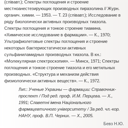
(співавт.); Спектры поглощения и строение
местноанестезирующих производных пиразолина // Журн.
органич. химии. — 1953. — Т. 23 (співавт.); Исследование в
ряду биологически активных производных тиазола.
Спектры поглощения и тонкое строение тиамина.
«Химическое исследование в фармации». — К., 1970;
Ультрафиолетовые спектры поглощения и строение
некоторых бактериостатически активных
сульфаниламидных производных тиазола. В кн.:
«Молекулярная спектроскопия». — Минск, 1971; Спектры
поглощения и тонкое строение тиазола и его метильных
производных. «Структура и механизм действия
физиологически активных веществ». — К., 1972.
Ученые Украины — фармации: Справочник-
проспект / Под ред. проф. И.М. Перцева. — Х.,
1991; Славетні імена Національного
фармацевтичного університету / За ред. чл.-кор.
НАНУ, проф. В.П. Черних. — Х., 2005.
Бевз Н.Ю.