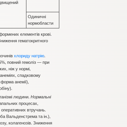
двищений
Одиничні
нормобласти
формених елементів крові.
 Зниження гематокритного
озчинів
хлориду натрію
.
45%, повний гемоліз — при
их, ніж у нормі,
 анеміях, спадковому
форма анемії),
обіну).
рганізмі людини.
Нормальні
запальних процесах,
т, оперативних втручань.
а Вальденстрема та ін.),
дозу, колагенозів. Зниження