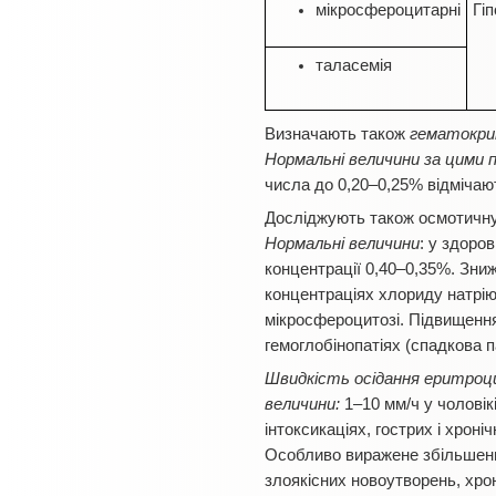
мікросфероцитарні
Гі
таласемія
Визначають також
гематокри
Нормальні величини за цими 
числа до 0,20–0,25% відмічаю
Досліджують також осмотичн
Нормальні величини
: у здоро
концентрації 0,40–0,35%. Зниж
концентраціях хлориду натрію
мікросфероцитозі. Підвищення
гемоглобінопатіях (спадкова п
Швидкість осідання еритроци
величини:
1–10 мм/ч у чолові
інтоксикаціях, гострих і хроні
Особливо виражене збільшенн
злоякісних новоутворень, хрон