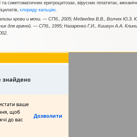
ї та симптоматичних еритроцитозах, вірусних гепатитах, механіч
ліцилатів,
хлориду кальцію
.
ализы крови и мочи. — СПб., 2005; Медведев В.В., Волчек Ю.З.
ик для врачей. — СПб., 1995; Назаренко Г.И., Кишкун А.А. Кли
002.
е знайдено
истати ваше
ння, щоб
Дозволити
чі до вас