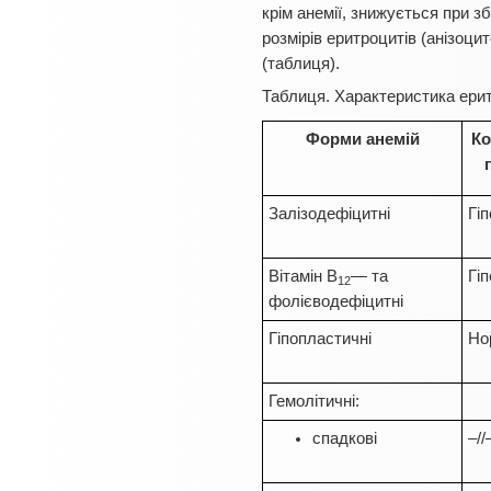
крім анемії, знижується при зб
розмірів еритроцитів (анізоци
(таблиця).
Таблиця. Характеристика ерит
Форми анемій
К
Залізодефіцитні
Гі
Вітамін В
— та
Гі
12
фолієводефіцитні
Гіпопластичні
Но
Гемолітичні:
спадкові
–//