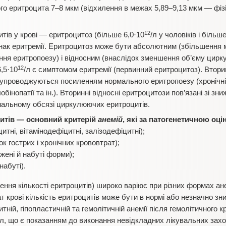
лого еритроцита 7–8 мкм (відхилення в межах 5,89–9,13 мкм — фізі
12
итів у крові — еритроцитоз (більше 6,0·10
/л у чоловіків і більш
нак еритремії. Еритроцитоз може бути абсолютним (збільшення
ння еритропоезу) і відносним (внаслідок зменшення об’єму цирк
12
6,5·10
/л є симптомом еритремії (первинний еритроцитоз). Втор
супроводжуються посиленням нормального еритропоезу (хронічні
обінопатії та ін.). Вторинні відносні еритроцитози пов’язані зі 
рмальному обсязі циркулюючих еритроцитів.
цитів — основний критерій
анемій
, які за патогенетичною оці
итні, вітамінодефіцитні, залізодефіцитні);
ок гострих і хронічних крововтрат);
джені й набуті форми);
набуті).
ення кількості еритроцитів) широко варіює при різних формах ане
рат крові кількість еритроцитів може бути в нормі або незначно з
тній, гіпопластичній та гемолітичній анемії після гемолітичного к
/л, що є показанням до виконання невідкладних лікувальних заход