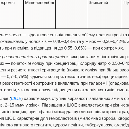
похромія
Мішенеподібні
Знижений
Пі
тне число
— відсоткове співвідношення об’єму плазми крові та 
показниками:
у чоловіків — 0,40–0,48% та у жінок — 0,36–0,42%.
ть при анеміях, а підвищення до 0,55–0,65% — при еритреміях.
у
резистентність еритроцитів
з використанням гіпотонічних р
вих — початок гемолізу при концентрації хлориду натрію 0,50–0,
ення резистентності еритроцитів (поява гемолізу при більш висок
 — 0,7–0,75%) відмічається при: гемолітичних несфероцитарних
 резистентності еритроцитів виявляють при таласемії (спадкова 
атологія, яка характеризує підвищення патологічних типів гемогл
тів (
ШОЕ
) характеризує ступінь виразності запальних змін в о
ків, 2–15 мм/ч у жінок. Підвищення ШОЕ виявляється при різних 
чних інфекціях, при інфаркті міокарда, пухлинах, після крововтра
я ШОЕ характерне для гемобластозів (мієломна хвороба, хвороб
ічного активного гепатиту, цирозу печінки, туберкульозу, амілої