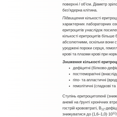
поверхні / об’єм. Діаметр зрі
без’ядерна клітина.
Підвищення
кількості еритроц
характерних лабораторних оз
еритроцитів унаслідок посиле
кількості еритроцитів більше 
абсолютними, оскільки вони 
уроджені пороки серця, гемогл
крові та плазми крові при но
Зниження
кількості еритро
дефіцитні (білково-дефіц
постгеморагічні (внаслід
гіпо- та апластичні (вро
гемолітичні (спадкові та 
Ступінь еритроцитопенії (зниж
анемії на ґрунті хронічних вт
гострій крововтраті, В
-дефіци
12
12
знижуватися до (1,6–1,0)·10