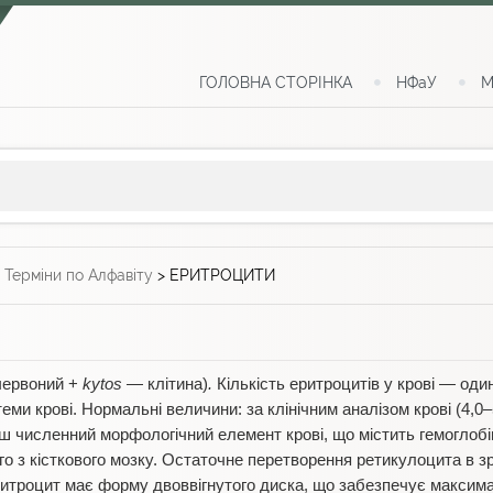
ГОЛОВНА СТОРІНКА
НФаУ
М
>
Терміни по Алфавіту
>
ЕРИТРОЦИТИ
ервоний +
kytos
— клітина)
.
Кількість еритроцитів у крові — од
еми крові. Нормальні величини: за клінічним аналізом крові (4,0–
ьш численний морфологічний елемент крові, що містить гемоглобі
го з кісткового мозку. Остаточне перетворення ретикулоцита в зр
еритроцит має форму двоввігнутого диска, що забезпечує макси