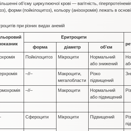
ільшенні об’єму циркулюючої крові — вагітність, гіперпротеїнемія,
тоз), форми (пойкілоцитоз), кольору (анізохромія) лежать в основ
роцитів при різних видах анемій
ольоровий
Еритроцити
показник
ре
форма
діаметр
об’єм
похромія
Пойкілоцитоз
Мікроцити
Нормальний
Но
або знижений
аб
перхромія
–//–
Макроцити,
Різко
Зн
мегалобласти
підвищений
рмохромія
–//–
Макроцити
Нормальний
Рі
або підвищений
–
Сфероцити
Мікроцити
Підвищений
Рі
пі