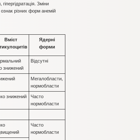
 гіпергідратація. Зміни
і ознак різних форм анемій
Вміст
Ядерні
тикулоцитів
форми
рмальний
Відсутні
о знижений
ижений
Мегалобласти,
нормобласти
зко знижений
Часто
нормобласти
зко
Часто
двищений
нормобласти