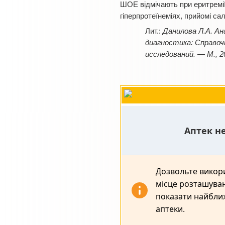
ШОЕ
відмічають при еритремі
гіперпротеїнеміях, прийомі са
Данилова Л.А. Ан
диагностика: Справочн
исследований. — М., 2
Аптек н
Дозвольте викор
місце розташува
показати найближ
аптеки.