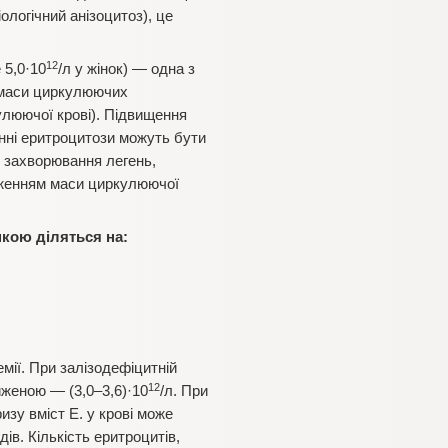
ологічний анізоцитоз), це
12
е 5,0·10
/л у жінок) — одна з
 маси циркулюючих
улюючої крові). Підвищення
инні еритроцитози можуть бути
 захворювання легень,
зниженням маси циркулюючої
нкою діляться на:
мії. При залізодефіцитній
12
ниженою — (3,0–3,6)·10
/л. При
ризу вміст Е. у крові може
ів. Кількість еритроцитів,