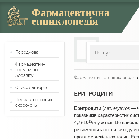
Фармацевтична
енциклопедія
Передмова
Фармацевтичні
терміни по
Алфавіту
Фармацевтична енциклопедія
Список авторів
ЕРИТРОЦИТИ
Перелік основних
скорочень
Еритроцити
(лат.
еrythros
— ч
показників характеристик сист
12
4,7)·10
/л у жінок. Це найбіл
ретикулоцита після виходу йо
протягом декількох годин. Е