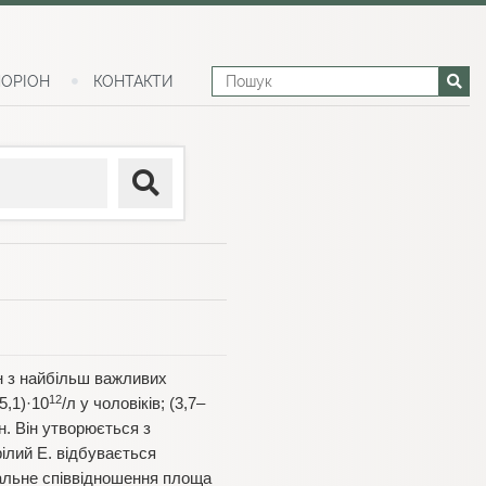
ОРІОН
КОНТАКТИ
ин з найбільш важливих
12
5,1)·10
/л у чоловіків; (3,7–
н. Він утворюється з
ілий Е. відбувається
мальне співвідношення площа