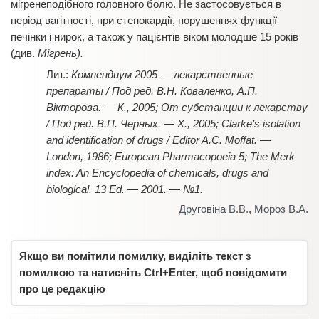
мігренеподібного головного болю. Не застосовується в
період вагітності, при стенокардії, порушеннях функції
печінки і нирок, а також у пацієнтів віком молодше 15 років
(див.
Мігрень).
Компендиум 2005 — лекарственные
препараты / Под ред. В.Н. Коваленко, А.П.
Вікторова. — К., 2005; От субстанции к лекарству
/ Под ред. В.П. Черных. — Х., 2005; Clarke’s isolation
and identification of drugs / Editor A.C. Moffat. —
London, 1986; European Pharmacopoeia 5; The Merk
index: An Encyclopedia of chemicals, drugs and
biological. 13 Ed. — 2001. — №1.
Друговіна В.В.
,
Мороз В.А.
Якщо ви помітили помилку, виділіть текст з
помилкою та натисніть Ctrl+Enter, щоб повідомити
про це редакцію