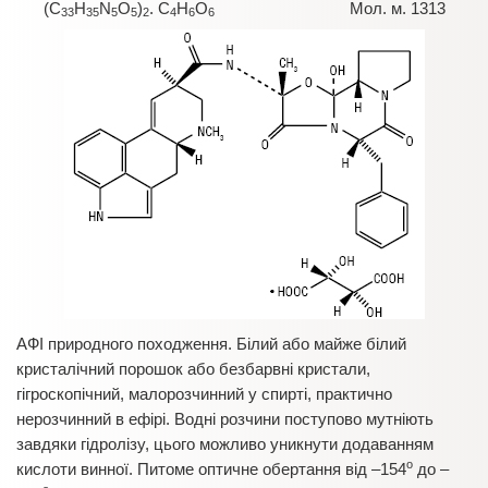
(C
H
N
O
)
. C
H
O
Мол. м. 1313
33
35
5
5
2
4
6
6
АФІ природного походження. Білий або майже білий
кристалічний порошок або безбарвні кристали,
гігроскопічний, малорозчинний у спирті, практично
нерозчинний в ефірі. Водні розчини поступово мутніють
завдяки гідролізу, цього можливо уникнути додаванням
о
кислоти винної. Питоме оптичне обертання від –154
до –