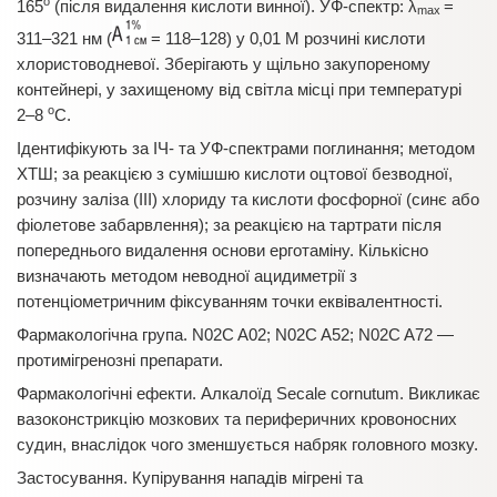
о
165
(після видалення кислоти винної). УФ-спектр: λ
=
max
311–321 нм (
= 118–128) у 0,01 М розчині кислоти
хлористоводневої. Зберігають у щільно закупореному
контейнері, у захищеному від світла місці при температурі
о
2–8
С.
Ідентифікують за ІЧ- та УФ-спектрами поглинання; методом
ХТШ; за реакцією з сумішшю кислоти оцтової безводної,
розчину заліза (III) хлориду та кислоти фосфорної (синє або
фіолетове забарвлення); за реакцією на тартрати після
попереднього видалення основи ерготаміну. Кількісно
визначають методом неводної ацидиметрії з
потенціометричним фіксуванням точки еквівалентності.
Фармакологічна група. N02C A02; N02C A52; N02C A72 —
протимігренозні препарати.
Фармакологічні ефекти. Алкалоїд Secale cornutum. Викликає
вазоконстрикцію мозкових та периферичних кровоносних
судин, внаслідок чого зменшується набряк головного мозку.
Застосування. Купірування нападів мігрені та