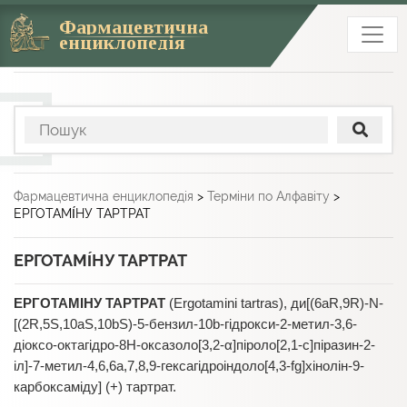
Фармацевтична
енциклопедія
Фармацевтична енциклопедія
>
Терміни по Алфавіту
>
ЕРГОТАМІ́НУ ТАРТРАТ
ЕРГОТАМІ́НУ ТАРТРАТ
ЕРГОТАМІНУ ТАРТРАТ
(Ergotamini tartras), ди[(6aR,9R)-N-
[(2R,5S,10aS,10bS)-5-бензил-10b-гідрокси-2-метил-3,6-
діоксо-октагідро-8Н-оксазоло[3,2-α]піроло[2,1-c]піразин-2-
іл]-7-метил-4,6,6а,7,8,9-гексагідроіндоло[4,3-fg]хінолін-9-
карбоксаміду] (+) тартрат.