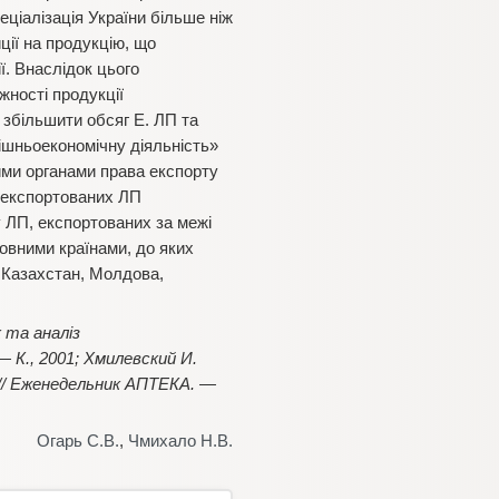
ціалізація України більше ніж
ції на продукцію, що
ї. Внаслідок цього
ності продукції
збільшити обсяг Е. ЛП та
нішньоекономічну діяльність»
ими органами права експорту
к експортованих ЛП
у ЛП, експортованих за межі
овними країнами, до яких
, Казахстан, Молдова,
к та аналіз
 — К., 2001; Хмилевский И.
// Еженедельник АПТЕКА. —
Огарь С.В.
,
Чмихало Н.В.