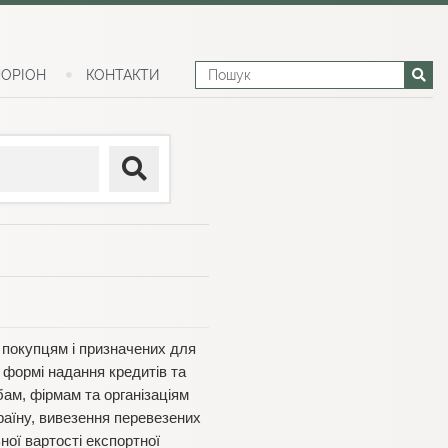
ОРІОН
КОНТАКТИ
 покупцям і призначених для
 формі надання кредитів та
бам, фірмам та організаціям
раїну, вивезення перевезених
ьної вартості експортної