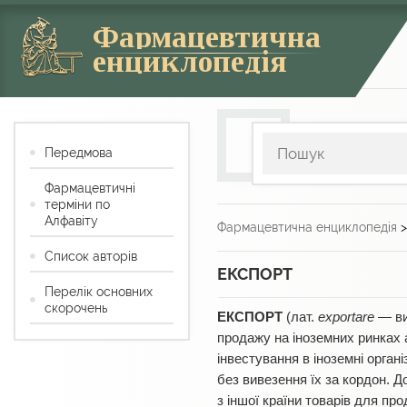
Фармацевтична
енциклопедія
Передмова
Фармацевтичні
терміни по
Алфавіту
Фармацевтична енциклопедія
Список авторів
ЕКСПОРТ
Перелік основних
скорочень
ЕКСПОРТ
(лат.
exportare
— ви
продажу на іноземних ринках а
інвестування в іноземні орган
без вивезення їх за кордон. 
з іншої країни товарів для про