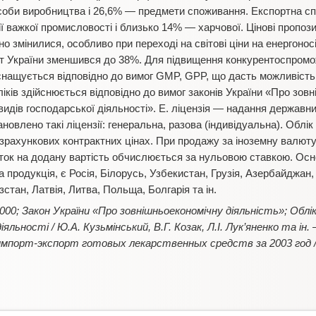
соби виробництва і 26,6% — предмети споживання. Експортна спе
 важкої промисловості і близько 14% — харчової. Цінові пропози
о змінилися, особливо при переході на світові ціни на енергоносі
т України зменшився до 38%. Для підвищення конкурентоспромож
нащується відповідно до вимог GMP, GPP, що дасть можливість 
ліків здійснюється відповідно до вимог законів України «Про зов
видів господарської діяльності». Е. ліцензія — надання державн
овлено такі ліцензії: генеральна, разова (індивідуальна). Облі
озрахункових контрактних цінах. При продажу за іноземну валют
даток на додану вартість обчислюється за нульовою ставкою. Осн
продукція, є Росія, Білорусь, Узбекистан, Грузія, Азербайджан
зстан, Латвія, Литва, Польща, Болгарія та ін.
2000; Закон України «Про зовнішньоекономічну діяльність»; Облі
іяльності / Ю.А. Кузьмінський, В.Г. Козак, Л.І. Лук’яненко та ін.
мпорт-экспорт готовых лекарственных средств за 2003 год 