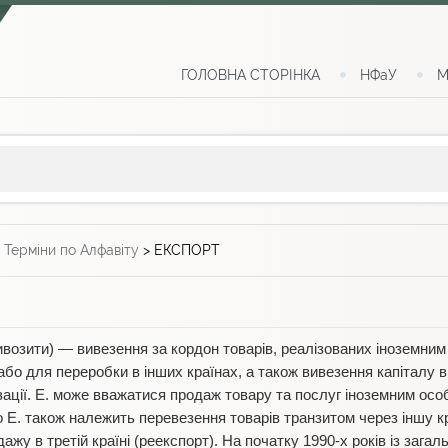
ГОЛОВНА СТОРІНКА
НФаУ
М
>
Терміни по Алфавіту
>
ЕКСПОРТ
возити) — вивезення за кордон товарів, реалізованих іноземним
бо для переробки в інших країнах, а також вивезення капіталу в
ізації. Е. може вважатися продаж товару та послуг іноземним осо
До Е. також належить перевезення товарів транзитом через іншу к
дажу в третій країні (реекспорт). На початку 1990-х років із загал