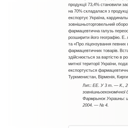
продукції 73,4% становили за
на 70% складалася з продукції
експортує Україна, кардинальн
зовнішньоторговельний оборо
фармацевтична галузь переос
розширити його географію. Е. 
та «Про ліцензування певних 
фармацевтичних товарів. Встан
здійснюється за вартістю в р
митної території України, по
експортується фармацевтична 
Туркменистан, Вірменія, Кирги
ЕЕ. У 3 т. — К., 
зовнішньоекономічної д
Фармрынок Украины: и
2004. — № 4.