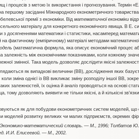
щ і процесів з метою їх використання і прогнозування. Термін «Е
 на першому засіданні Міжнародного економетричного товариства
белевської премії з економіки. Від
математичної економіки
відр
сельного матеріалу для конкретного економічного явища. В Е. 
ки з досягненнями математики і статистики, насамперед математ
й на фактичному (емпіричному) матеріалі методами математичної 
одель
(математична формула, яка описує економічний процес або
 залежність між економічними показниками, коли кожному значе
ежної змінної. Така модель дозволяє дослідити якісні залежності
зглядаються як випадкові величини (ВВ), дослідження яких базує
коли зміна однієї із ВВ викликає зміну розподілу іншої ВВ, зокре
ких залежностей, їх оцінка й аналіз проводяться на основі ста
а, тому дозволяють виявити не тільки якісні, а й кількісні зв’яз
овуються як для побудови економетричних систем моделей, що о
ови моделей розвитку великих чи малих підприємств, окремих фір
Экономико-математический словарь. — М., 1996; Толбатов Ю.А
д. И.И. Елисеевой. — М., 2002.