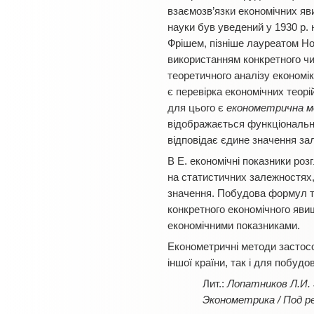
взаємозв’язки економічних яви
науки був уведений у 1930 р.
Фрішем, пізніше лауреатом Но
використанням конкретного чи
теоретичного аналізу економі
є перевірка економічних теорі
для цього є
економетрична м
відображається функціональна
відповідає єдине значення зал
В Е. економічні показники ро
на статистичних залежностях, 
значення. Побудова формул та
конкретного економічного явищ
економічними показниками.
Економетричні методи застос
іншої країни, так і для побуд
Лопатников Л.И. 
Эконометрика / Под ре