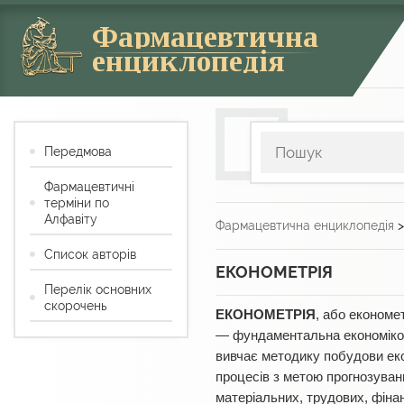
Фармацевтична
енциклопедія
Передмова
Фармацевтичні
терміни по
Алфавіту
Фармацевтична енциклопедія
Список авторів
ЕКОНОМЕТРІЯ
Перелік основних
скорочень
ЕКОНОМЕТРІЯ
, або економе
— фундаментальна економіко-м
вивчає методику побудови еко
процесів з метою прогнозуван
матеріальних, трудових, фінан