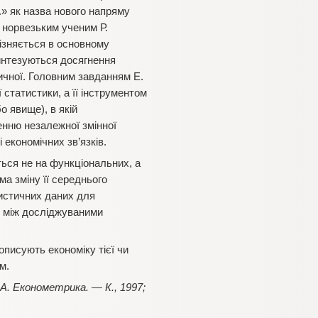
.» як назва нового напряму
 норвезьким ученим Р.
ізняється в основному
синтезуються досягнення
ичної. Головним завданням Е.
статистики, а її інструментом
 явище), в якій
нню незалежної змінної
 економічних зв’язків.
ться не на функціональних, а
ма зміну її середнього
тистичних даних для
ки між досліджуваними
писують економіку тієї чи
м.
. Економетрика. — К., 1997;