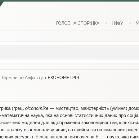
ГОЛОВНА СТОРІНКА
НФаУ
М
>
Терміни по Алфавіту
>
ЕКОНОМЕТРІЯ
трика (грец.
oiconomike
— мистецтво, майстерність (уміння) дом
атематична наука, яка на основі статистичних даних про соціа
номічних моделей для відображення закономірностей, кількісних 
ня, аналізу взаємовпливу явищ на прийняття оптимальних рішен
сових ресурсів. Більш загальне визначення Е. — наука, яка вивчає