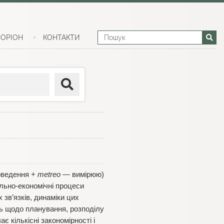
ОРІОН
КОНТАКТИ
оведення +
metreo
— вимірюю)
льно-економічні процеси
зв’язків, динаміки цих
ь щодо планування, розподілу
 кількісні закономірності і