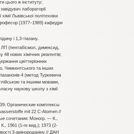
и цього ж інституту;
 завідувач лабораторії
хімії Львівської політехніки
, професор (1977–1989) кафедри
дину і 1,3-тіазану.
і ЛП (пентабісмол, димексид,
 48 нових хімічних реагентів;
держання цвіттеріонних
о, Чимкентського та інших
-тіазанонів-4 (метод Туркевича
глійською та іншими мовами,
власну наукову школу з хімії
1939; Органические комплексы
asserstoffe mit 22 C-Atomen //
е сочетания: Моногр. — К.,
 1961 (1-ге вид.); 1973 (2-
ості 3-амінороданіну // ДАН