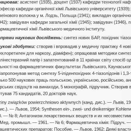
рацював:
асистент (1935), доцент (1937) кафедри технології нафт
офесор кафедри органічної хімії Львівського університету (1939);
зеїнового волокна у м. Лодзь, Польща (1941); викладач органічної 
942); завідувач кафедри загальної хімії (1945); завідувач (1946)
рмацевтичної хімії Львівського медичного інституту.
прями наукових досліджень:
синтез нових БАР, похідних тіазолі
укові здобутки:
створив і впровадив у медичну практику 4 нов
ихлоретилен для наркозу, діаміфен); опрацював методики синтезу
інестеразний папір і запатентований в 11 країнах світу спосіб о
яльності на фармацевтичних факультетах Львівського, Каунаськог
Запропонував метод синтезу 5-іліденпохідних 4-тіазолідонів і 1,3
зько 500 наукових праць польською, українською, російською, ан
орських свідоцтв на винаходи, 5 монографій, підручник. Створив 
дготував 75 кандидатів, 20 докторів наук.
dziny związków powierzchniowo aktywnych (канд. дис.). — Львів, 
с.). — Львов, 1954; Synthesen ein-, zwei- und dreikerniger Kohlenw
0. — № 8; Антагонизм лекарственных веществ и их несовместимы
Мед. промышл. — 1961. — № 6; Фармацевтична хімія: Підруч. — К.,
цевтических препаратов: Пособие. — Львов, 1962; Деякі властив