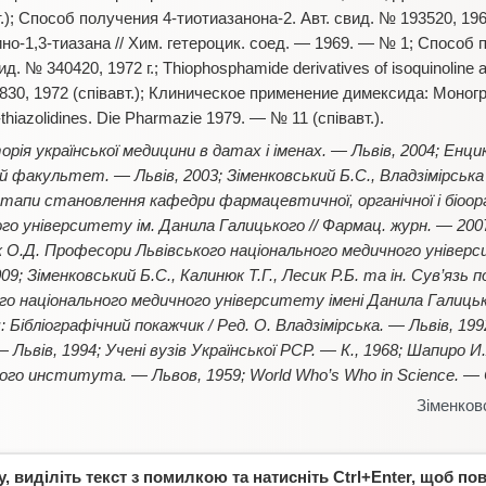
); Способ получения 4-тиотиазанона-2. Авт. свид. № 193520, 1967
о-1,3-тиазана // Хим. гетероцик. соед. — 1969. — № 1; Способ 
 № 340420, 1972 г.; Thiophosphamide derivatives of isoquinoline a
5830, 1972 (співавт.); Клиническое применение димексида: Моногр.
s-thiazolidines. Die Pharmazie 1979. — № 11 (співавт.).
орія української медицини в датах і іменах. — Львів, 2004; Енци
 факультет. — Львів, 2003; Зіменковський Б.С., Владзімірська О
етапи становлення кафедри фармацевтичної, органічної і біоорга
го університету ім. Данила Галицького // Фармац. журн. — 2007
к О.Д. Професори Львівського національного медичного універс
09; Зіменковський Б.С., Калинюк Т.Г., Лесик Р.Б. та ін. Сув’язь
о національного медичного університету імені Данила Галицько
 Бібліографічний покажчик / Ред. О. Владзімірська. — Львів, 19
Львів, 1994; Учені вузів Української РСР. — К., 1968; Шапиро 
го института. — Львов, 1959; World Who’s Who in Science. — C
Зіменков
 виділіть текст з помилкою та натисніть Ctrl+Enter, щоб по