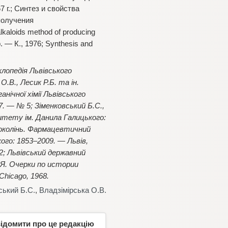
 г.; Синтез и свойства
получения
lkaloids method of producing
 — К., 1976; Synthesis and
клопедія Львівського
.В., Лесик Р.Б. та ін.
нічної хімії Львівського
. — № 5; Зіменковський Б.С.,
итету ім. Данила Галицького:
 поколінь. Фармацевтичний
го: 1853–2009. — Львів,
92; Львівський державний
И.Я. Очерки по истории
hicago, 1968.
ський Б.С.
,
Владзімірська О.В.
відомити про це редакцію