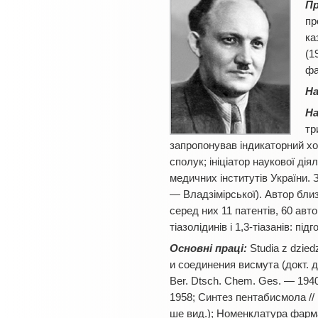
П
пр
ка
(1
фа
На
На
тр
запропонував індикаторний хол
сполук; ініціатор наукової ді
медичних інститутів України. 
— Владзімірської). Автор бли
серед них 11 патентів, 60 авт
тіазолідинів і 1,3-тіазанів: пі
Основні праці:
Studia z dzie
и соединения висмута (докт. ди
Ber. Dtsch. Chem. Ges. — 194
1958; Синтез пентабисмола // 
ше вид.); Номенклатура фарма