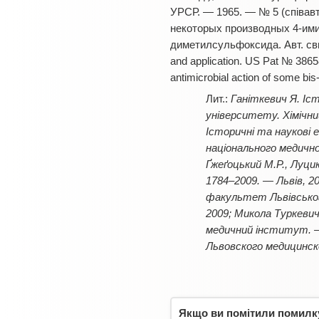
УРСР. — 1965. — № 5 (співавт.
некоторых производных 4-имин
диметилсульфоксида. Авт. свид.
and application. US Pat № 386
antimicrobial action of some bi
Ганіткевич Я. Іст
університету. Хімічний
Історичні та наукові 
національного медично
Ґжеґоцький М.Р., Луци
1784–2009. — Львів, 20
факультет Львівськог
2009; Микола Туркевич:
медичний інститут. — 
Львовского медицинско
Якщо ви помітили помилку,