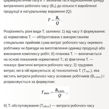
фармацевтичній галузі Т. визначається відношенням фонду
витраченого робочого часу (В
) до кількості виробленої
ч
продукції в натуральному вираженні (Q):
Розрізняють різні види Т. залежно: 1) від часу її формування:
а) нормативна Т. — обґрунтована з використанням
спеціальних прийомів сума витрат робочого часу окремого
робітника чи бригади на виготовлення одиниці продукції або
виконання комплексу робіт; б) планова Т. — визначається
на основі показників нормативної Т.; в) фактична Т. —
показує фактичні витрати робочого часу; 2) трудових
витрат, які в ній врахуються: а) технологічна Т. (Т
), яка
тех.
містить витрати робочого часу основних робітників (В
) і
ч.осн.
розраховується за формулою:
б) Т. обслуговування (Т
) — витрати робочого часу
обсл.