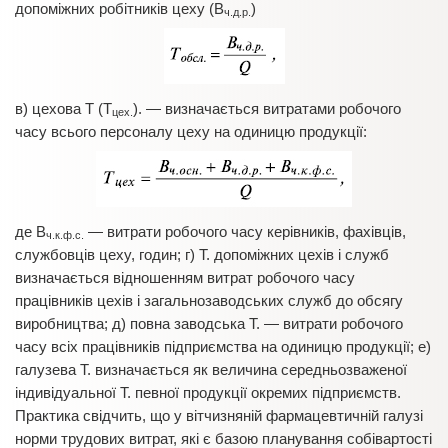
допоміжних робітників цеху (В
)
ч.д.р.
в) цехова Т (Т
). — визначається витратами робочого
цех.
часу всього персоналу цеху на одиницю продукції:
де В
— витрати робочого часу керівників, фахівців,
ч.к.ф.с.
службовців цеху, годин; г) Т. допоміжних цехів і служб
визначається відношенням витрат робочого часу
працівників цехів і загальнозаводських служб до обсягу
виробництва; д) повна заводська Т. — витрати робочого
часу всіх працівників підприємства на одиницю продукції; е)
галузева Т. визначається як величина середньозваженої
індивідуальної Т. певної продукції окремих підприємств.
Практика свідчить, що у вітчизняній фармацевтичній галузі
норми трудових витрат, які є базою планування собівартості