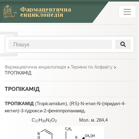
Фармацевтична
енциклопедія
Фармацевтична енциклопедія
>
Терміни по Алфавіту
>
ТРОПІКАМІД
ТРОПІКАМІД
ТРОПІКАМІД
(Tropicamidum), (RS)-N-етил-N-(піридил-4-
метил)-3-гідрокси-2-фенілпропанамід.
С
Н
N
О
Мол. м. 284,4
17
20
2
2