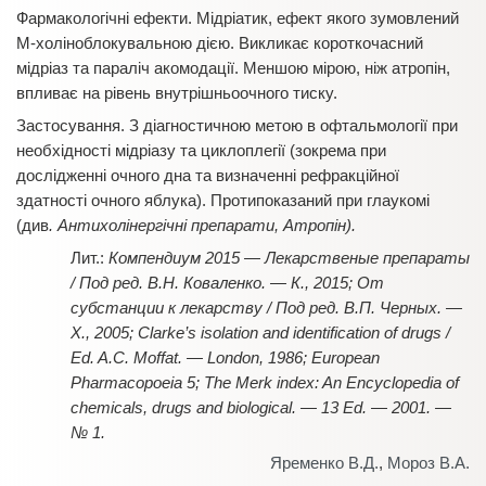
Фармакологічні ефекти. Мідріатик, ефект якого зумовлений
М-холіноблокувальною дією. Викликає короткочасний
мідріаз та параліч акомодації. Меншою мірою, ніж атропін,
впливає на рівень внутрішньоочного тиску.
Застосування. З діагностичною метою в офтальмології при
необхідності мідріазу та циклоплегії (зокрема при
дослідженні очного дна та визначенні рефракційної
здатності очного яблука). Протипоказаний при глаукомі
(див
. Антихолінергічні препарати, Атропін).
Компендиум 2015 — Лекарственые препараты
/ Под ред. В.Н. Коваленко. — К., 2015; От
субстанции к лекарству / Под ред. В.П. Черных. —
Х., 2005; Clarke’s isolation and identification of drugs /
Ed. A.C. Moffat. — London, 1986; European
Pharmacopoeia 5; The Merk index: An Encyclopedia of
chemicals, drugs and biological. — 13 Ed. — 2001. —
№ 1.
Яременко В.Д.
,
Мороз В.А.