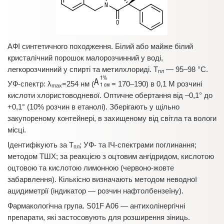
АФІ синтетичного походження. Білий або майже білий
кристалічний порошок малорозчинний у воді,
легкорозчинний у спирті та метилхлориді. Т
— 95–98 °С.
пл
УФ-спектр: λ
=254 нм (
= 170–190) в 0,1 М розчині
max
кислоти хлористоводневої. Оптичне обертання від –0,1° до
+0,1° (10% розчин в етанолі). Зберігають у щільно
закупореному контейнері, в захищеному від світла та вологи
місці.
Ідентифікують за Т
; УФ- та ІЧ-спектрами поглинання;
пл
методом ТШХ; за реакцією з оцтовим ангідридом, кислотою
оцтовою та кислотою лимонною (червоно-жовте
забарвлення). Кількісно визначають методом неводної
ацидиметрії (індикатор — розчин нафтолбензеїну).
Фармакологічна група. S01F A06 — антихолінергічні
препарати, які застосовують для розширення зіниць.