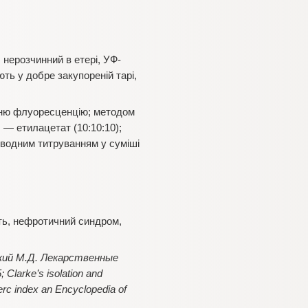
 нерозчинний в етері, УФ-
ють у добре закупореній тарі,
синю флуоресценцію; методом
 — етилацетат (10:10:10);
еводним титруванням у суміші
сть, нефротичний синдром,
кий М.Д. Лекарственные
larke’s isolation and
еrc index an Encyclopedia of