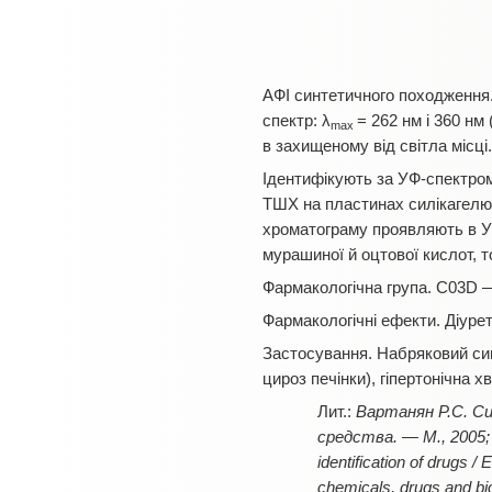
АФІ синтетичного походження.
спектр: λ
= 262 нм і 360 нм
max
в захищеному від світла місці.
Ідентифікують за УФ-спектром
ТШХ на пластинах силікагел
хроматограму проявляють в УФ
мурашиної й оцтової кислот, 
Фармакологічна група. C03D — 
Фармакологічні ефекти. Діурет
Застосування. Набряковий син
цироз печінки), гіпертонічна х
Вартанян Р.С. С
средства. — М., 2005; 
identification of drugs
chemicals, drugs and bi