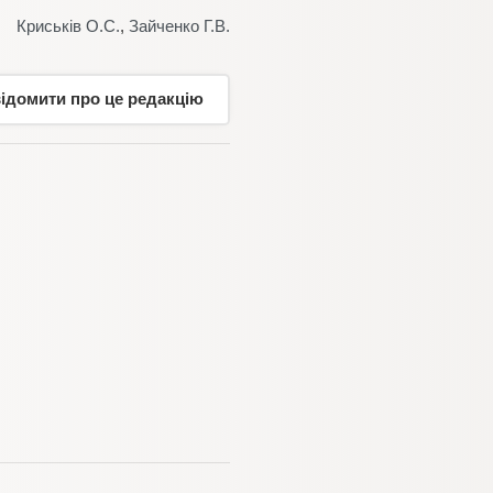
Криськів О.С.
,
Зайченко Г.В.
відомити про це редакцію