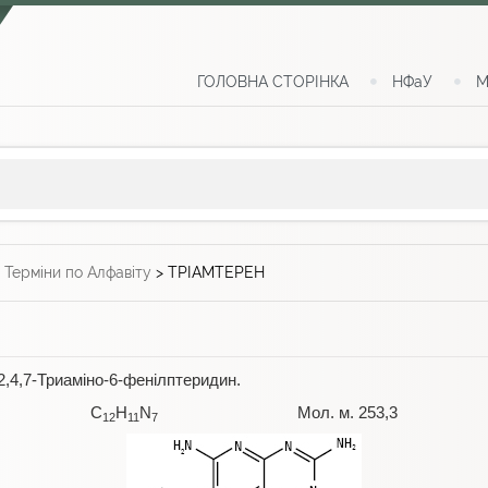
ГОЛОВНА СТОРІНКА
НФаУ
М
>
Терміни по Алфавіту
>
ТРІАМТЕРЕН
2,4,7-Триаміно-6-фенілптеридин.
C
H
N
Мол. м. 253,3
12
11
7