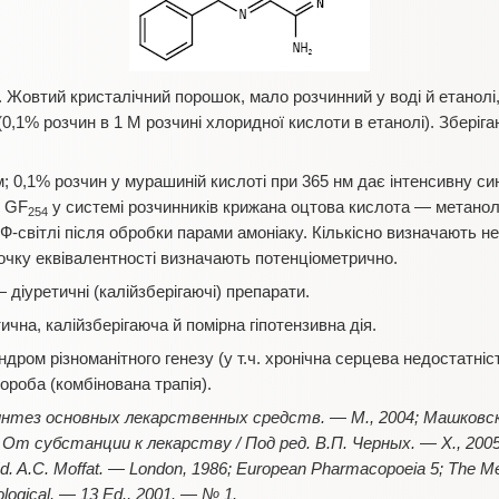
 Жовтий кристалічний порошок, мало розчинний у воді й етанолі,
 (0,1% розчин в 1 М розчині хлоридної кислоти в етанолі). Зберіга
; 0,1% розчин у мурашиній кислоті при 365 нм дає інтенсивну 
ю GF
у системі розчинників крижана оцтова кислота — метанол
254
-світлі після обробки парами амоніаку. Кількісно визначають н
точку еквівалентності визначають потенціометрично.
діуретичні (калійзберігаючі) препарати.
ична, калійзберігаюча й помірна гіпотензивна дія.
дром різноманітного генезу (у т.ч. хронічна серцева недостатні
вороба (комбінована трапія).
интез основных лекарственных средств. — М., 2004; Машковс
От субстанции к лекарству / Под ред. В.П. Черных. — Х., 2005; C
 / Ed. A.C. Moffat. — London, 1986; European Pharmacopoeia 5; Тhе М
ological. — 13 Ed., 2001. — № 1.