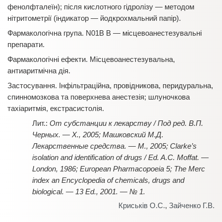
фенолфталеїн); після кислотного гідролізу — методом
нітритометрії (індикатор — йодкрохмальний папір).
Фармакологічна група. N01B B — місцевоанестезувальні
препарати.
Фармакологічні ефекти. Місцевоанестезувальна,
антиаритмічна дія.
Застосування. Інфільтраційна, провідникова, перидуральна,
спинномозкова та поверхнева анестезія; шлуночкова
тахіаритмія, екстрасистолія.
От субстанции к лекарству / Под ред. В.П.
Черных. — Х., 2005; Машковский М.Д.
Лекарственные средства. — М., 2005; Clarke’s
isolation and identification of drugs / Ed. A.C. Moffat. —
London, 1986; European Pharmacopoeia 5; Тhе Меrc
index an Encyclopedia of chemicals, drugs and
biological. — 13 Ed., 2001. — № 1.
Криськів О.С.
,
Зайченко Г.В.