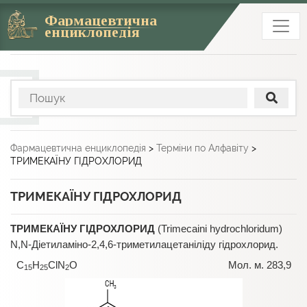
Фармацевтична
енциклопедія
Фармацевтична енциклопедія
>
Терміни по Алфавіту
>
ТРИМЕКАЇНУ ГІДРОХЛОРИД
ТРИМЕКАЇНУ ГІДРОХЛОРИД
ТРИМЕКАЇНУ ГІДРОХЛОРИД
(Trimecaini hydrochloridum)
N,N-Діетиламіно-2,4,6-триметилацетаніліду гідрохлорид.
C
H
ClN
O Мол. м. 283,9
15
25
2