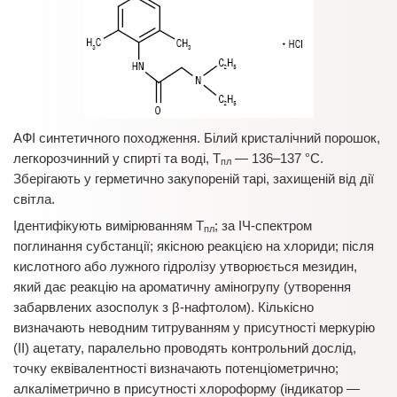
АФІ синтетичного походження. Білий кристалічний порошок,
легкорозчинний у спирті та воді, Т
— 136–137 °С.
пл
Зберігають у герметично закупореній тарі, захищеній від дії
світла.
Ідентифікують вимірюванням Т
; за ІЧ-спектром
пл
поглинання субстанції; якісною реакцією на хлориди; після
кислотного або лужного гідролізу утворюється мезидин,
який дає реакцію на ароматичну аміногрупу (утворення
забарвлених азосполук з β-нафтолом). Кількісно
визначають неводним титруванням у присутності меркурію
(ІІ) ацетату, паралельно проводять контрольний дослід,
точку еквівалентності визначають потенціометрично;
алкаліметрично в присутності хлороформу (індикатор —