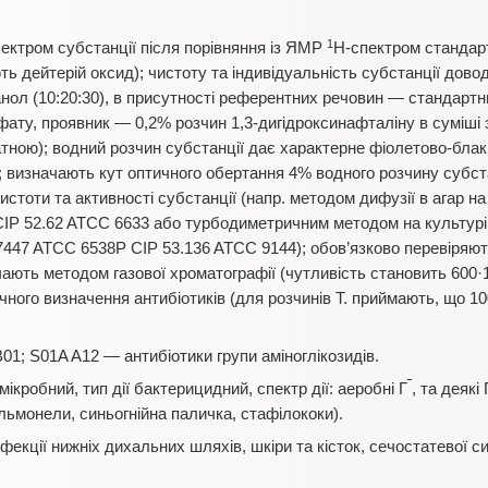
1
ектром субстанції після порівняння із ЯМР
Н-спектром стандар
ть дейтерій оксид); чистоту та індивідуальність субстанції дов
л (10:20:30), в присутності референтних речовин — стандартни
ату, проявник — 0,2% розчин 1,3-дигідроксинафталіну в суміші 
ою); водний розчин субстанції дає характерне фіолетово-блаки
; визначають кут оптичного обертання 4% водного розчину субста
истоти та активності субстанції (напр. методом дифузії в агар н
P 52.62 ATCC 6633 або турбодиметричним методом на культурі
47 ATCC 6538P CIP 53.136 ATCC 9144); обов’язково перевіряют
ають методом газової хроматографії (чутливість становить 600·
ічного визначення антибіотиків (для розчинів Т. приймають, що 1
1; S01A A12 — антибіотики групи аміноглікозидів.
‾
мікробний, тип дії бактерицидний, спектр дії: аеробні Г
, та деякі 
льмонели, синьогнійна паличка, стафілококи).
фекції нижніх дихальних шляхів, шкіри та кісток, сечостатевої с