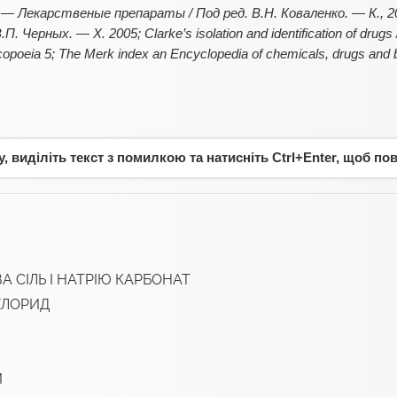
— Лекарственые препараты / Под ред. В.Н. Коваленко. — К., 
. Черных. — Х. 2005; Clarke’s isolation and identification of drugs 
poeia 5; The Merk index an Encyclopedia of chemicals, drugs and 
 виділіть текст з помилкою та натисніть Ctrl+Enter, щоб по
А СІЛЬ І НАТРІЮ КАРБОНАТ
ХЛОРИД
Й