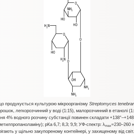
що продукується культурою мікроорганізму
Streptomyces tenebrar
порошок, легкорозчинний у воді (1:15), малорозчинний в етанолі (
ання 4% водного розчину субстанції повинен складати +138°–+148
етилпропаноламіну); рКа 6,7; 8,3; 9,9; УФ-спектр: λ
=230–260 н
max
берігають у щільно закупореному контейнері, у захищеному від світ