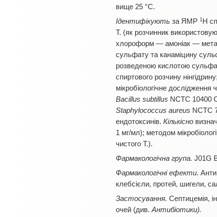
вище 25 °С.
1
Ідентифікують
за ЯМР
Н сп
Т. (як розчинник використовую
хлороформ — амоніак — метано
сульфату та канаміцину сульф
розведеною кислотою сульфатн
спиртового розчину нінгідрину
мікробіологічне дослідження ч
Bacillus subtillus
NCTC 10400 CI
Staphylococcus aureus
NCTC 74
ендотоксинів.
Кількісно
визнач
1 мг/мл); методом мікробіолог
чистого Т.).
Фармакологічна група.
J01G B0
Фармакологічні ефекти
. Анти
клебсієли, протей, шигели, са
Застосування.
Септицемія, ін
очей (див.
Антибіотики).