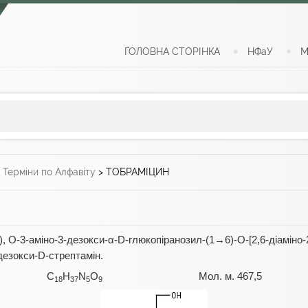
ГОЛОВНА СТОРІНКА
НФаУ
М
>
Терміни по Алфавіту
>
ТОБРАМІЦИН
, О-3-аміно-3-дезокси-α-D-глюкопіранозил-(1→6)-О-[2,6-діаміно-
дезокси-D-стрептамін.
C
H
N
O
Мол. м. 467,5
18
37
5
9