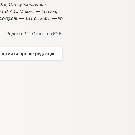
2015; От субстанции к
/ Ed. A.C. Moffart. — London,
biological. — 13 Ed., 2001. — №
Редькін Р.Г.
,
Столєтов Ю.В.
відомити про це редакцію