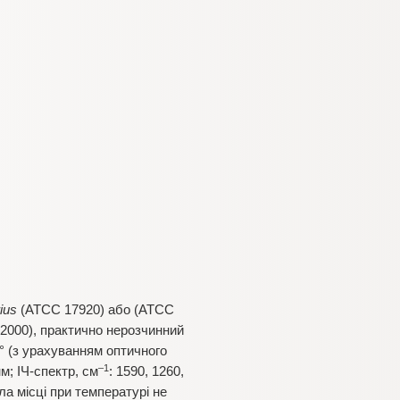
ius
(ATCC 17920) або (ATCC
1:2000), практично нерозчинний
° (з урахуванням оптичного
–1
м; ІЧ-спектр, см
: 1590, 1260,
ла місці при температурі не