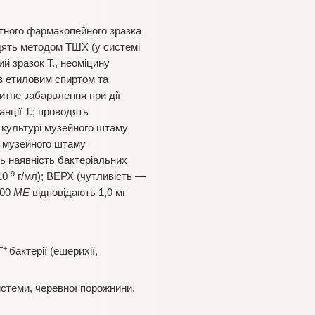
тного фармакопейного зразка
одять методом ТШХ (у системі
й зразок Т., неоміцину
з етиловим спиртом та
тне забарвлення при дії
нції Т.; проводять
а культурі музейного штаму
 музейного штаму
ь наявність бактеріальних
-9
10
г/мл); ВЕРХ (чутливість —
000
МЕ
відповідають 1,0 мг
+
Г
бактерії (ешерихії,
истеми, черевної порожнини,