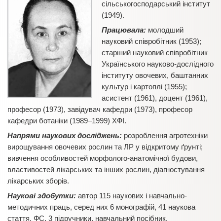
сільськогосподарський інститут
(1949).
Працювала:
молодший
науковий співробітник (1953);
старший науковий співробітник
Українського науково-дослідного
інституту овочевих, баштанних
культур і картоплі (1955);
асистент (1961), доцент (1961),
професор (1973), завідувач кафедри (1973), професор
кафедри ботаніки (1989–1999) ХФІ.
Напрями наукових досліджень:
розроблення агротехніки
вирощування овочевих рослин та ЛР у відкритому ґрунті;
вивчення особливостей морфолого-анатомічної будови,
властивостей лікарських та інших рослин, діагностування
лікарських зборів.
Наукові здобутки:
автор 115 наукових і навчально-
методичних праць, серед них 6 монографій, 41 наукова
стаття, ФС, 3 підручники, навчальний посібник,