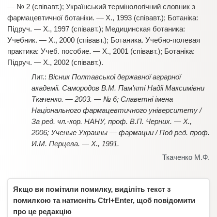
— № 2 (співавт.); Український термінологічний словник з
фармацевтичної ботаніки. — Х., 1993 (співавт.); Ботаніка:
Підруч. — Х., 1997 (співавт.); Медицинская ботаника:
Учебник. — Х., 2000 (співавт.); Ботаника. Учебно-полевая
практика: Учеб. пособие. — Х., 2001 (співавт.); Ботаніка:
Підруч. — Х., 2002 (співавт.).
Вісник Полтавської державної аграрної
академії. Самородов В.М. Пам’яті Надії Максимівни
Ткаченко. — 2003. — № 6; Славетні імена
Національного фармацевтичного університету /
За ред. чл.-кор. НАНУ, проф. В.П. Черних. — Х.,
2006; Ученые Украины — фармации / Под ред. проф.
И.М. Перцева. — Х., 1991.
Ткаченко М.Ф.
Якщо ви помітили помилку, виділіть текст з
помилкою та натисніть Ctrl+Enter, щоб повідомити
про це редакцію