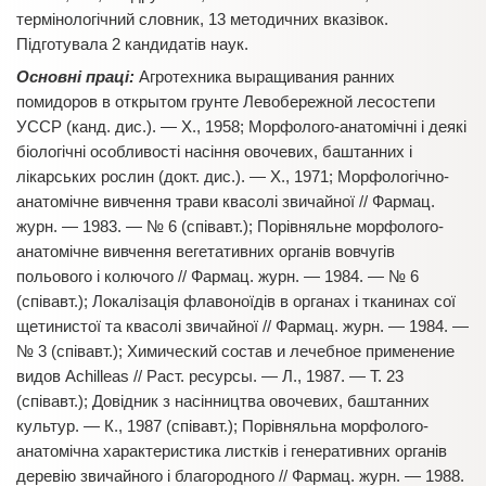
термінологічний словник, 13 методичних вказівок.
Підготувала 2 кандидатів наук.
Основні праці:
Агротехника выращивания ранних
помидоров в открытом грунте Левобережной лесостепи
УССР (канд. дис.). — Х., 1958; Морфолого-анатомічні і деякі
біологічні особливості насіння овочевих, баштанних і
лікарських рослин (докт. дис.). — Х., 1971; Морфологічно-
анатомічне вивчення трави квасолі звичайної // Фармац.
журн. — 1983. — № 6 (співавт.); Порівняльне морфолого-
анатомічне вивчення вегетативних органів вовчугів
польового і колючого // Фармац. журн. — 1984. — № 6
(співавт.); Локалізація флавоноїдів в органах і тканинах сої
щетинистої та квасолі звичайної // Фармац. журн. — 1984. —
№ 3 (співавт.); Химический состав и лечебное применение
видов Achilleas // Раст. ресурсы. — Л., 1987. — Т. 23
(співавт.); Довідник з насінництва овочевих, баштанних
культур. — К., 1987 (співавт.); Порівняльна морфолого-
анатомічна характеристика листків і генеративних органів
деревію звичайного і благородного // Фармац. журн. — 1988.