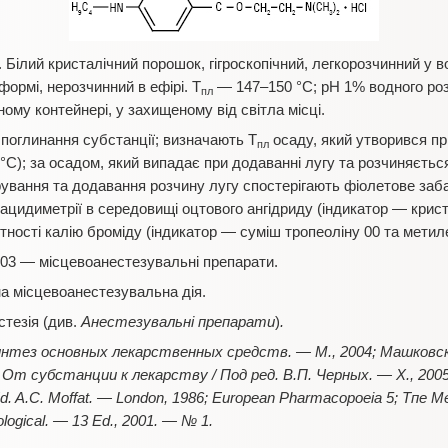
Білий кристалічний порошок, гігроскопічний, легкорозчинний у вод
формі, нерозчинний в ефірі. Т
— 147–150 °С; рН 1% водного розч
пл
ому контейнері, у захищеному від світла місці.
 поглинання субстанції; визначають Т
осаду, який утворився пр
пл
°С); за осадом, який випадає при додаванні лугу та розчиняється
трування та додавання розчину лугу спостерігають фіолетове заб
цидиметрії в середовищі оцтового ангідриду (індикатор — крист
тності калію броміду (індикатор — суміш тропеоліну 00 та метил
03 — місцевоанестезувальні препарати.
а місцевоанестезувальна дія.
тезія (див.
Анестезувальні препарати
)
.
интез основных лекарственных средств. — М., 2004; Машковс
От субстанции к лекарству / Под ред. В.П. Черных. — Х., 2005; C
 / Ed. A.C. Moffat. — London, 1986; European Pharmacopoeia 5; Тпе М
ological. — 13 Ed., 2001. — № 1.