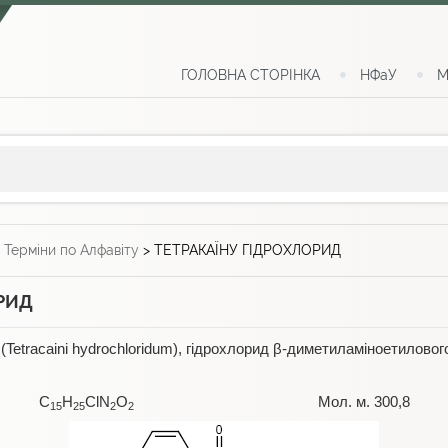
ГОЛОВНА СТОРІНКА
НФаУ
М
>
Терміни по Алфавіту
>
ТЕТРАКАЇНУ ГІДРОХЛОРИД
РИД
(Tetracaini hydrochloridum), гідрохлорид β-диметиламіноетилово
C
H
ClN
O
Мол. м. 300,8
15
25
2
2