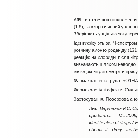
АФІ синтетичного походження. 
(1:6), важкорозчинний у хлоро
Зберігають у щільно закупорен
Ідентифікують за ІЧ-спектром
розчину амонію роданіду (131 
реакцію на хлориди; після ні
визначають шляхом неводної а
методом нітритометрії в прису
Фармакологічна група. SO1HA
Фармакологічні ефекти. Сильн
Застосування. Поверхова анес
Вартанян Р.С. С
средства. — М., 2005; 
identification of drugs
chemicals, drugs and bi