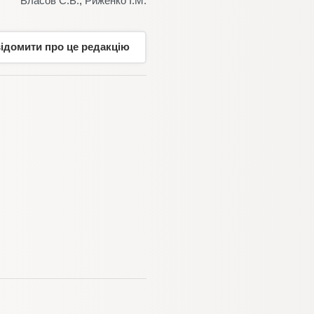
Власов С.В.
,
Риженко І.М.
відомити про це редакцію