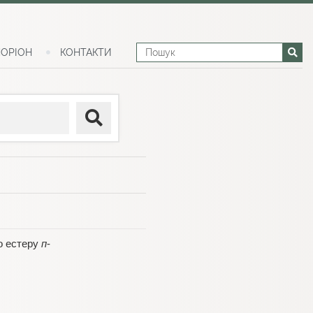
ОРІОН
КОНТАКТИ
го естеру
п
-