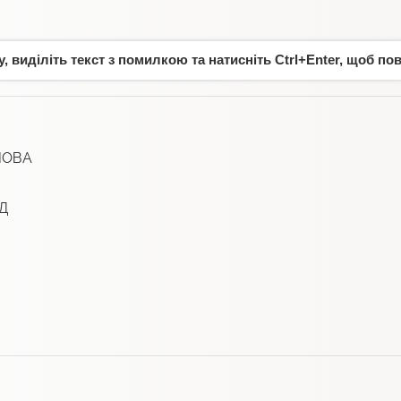
 виділіть текст з помилкою та натисніть Ctrl+Enter, щоб по
НОВА
Д