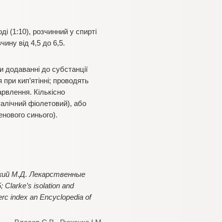
і (1:10), розчинний у спирті
ину від 4,5 до 6,5.
и додаванні до субстанції
 при кип’ятінні; проводять
арвлення. Кількісно
алічний фіолетовий), або
енового синього).
кий М.Д. Лекарственные
larke’s isolation and
еrc index an Encyclopedia of