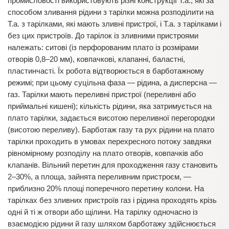
промисловості використовують різні конструкції Т.а., які за
способом зливання рідини з тарілки можна розподілити на
Т.а. з тарілками, які мають зливні пристрої, і Т.а. з тарілками і
без цих пристроїв. До тарілок із зливними пристроями
належать: ситові (із перфорованим плато із розмірами
отворів 0,8–20 мм), ковпачкові, клапанні, баластні,
пластинчасті. Їх робота відтворюється в барботажному
режимі; при цьому суцільна фаза — рідина, а дисперсна —
газ. Тарілки мають переливні пристрої (переливні або
приймальні кишені); кількість рідини, яка затримується на
плато тарілки, задається висотою переливної перегородки
(висотою переливу). Барботаж газу та рух рідини на плато
тарілки проходить в умовах перехресного потоку завдяки
рівномірному розподілу на плато отворів, ковпачків або
клапанів. Вільний перетин для проходження газу становить
2–30%, а площа, зайнята переливним пристроєм, —
приблизно 20% площі поперечного перетину колони. На
тарілках без зливних пристроїв газ і рідина проходять крізь
одні й ті ж отвори або щілини. На тарілку одночасно із
взаємодією рідини й газу шляхом барботажу здійснюється