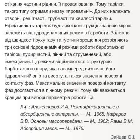
стікання частини рідини, її провалювання. Тому тарілки
такого типу отримали назву «провальні». До них належать
отворні, решітчасті, трубчасті та хвилясті тарілки.
Ефективність тарілок будь-якої конструкції значною мірою
залежить від гідродинамічних режимів їх роботи. Залежно
від швидкості руху газу та густини зрощення розрізняють
три основні гідродинамічні режими роботи барботажних
тарілок: пухирчастий, пінний та струменевий, або
інжекційний. Ці режими відрізняються структурою
барботажного шару, яка насамперед визначає його
гідравлічний опір та висоту, а також значення поверхні
контакту фаз. Максимальне значення поверхні контакту
фаз досягається в пінному режимі, тому він вважається
кращим при виборі параметрів роботи Т.а.
Александров И.А. Ректификационные и
абсорбционные аппараты. — М., 1965; Кафаров
В.В. Основы массопередачи. — М., 1962; Рамм В.М.
Абсорбция газов. — М., 1976.
Зайцев О.І.