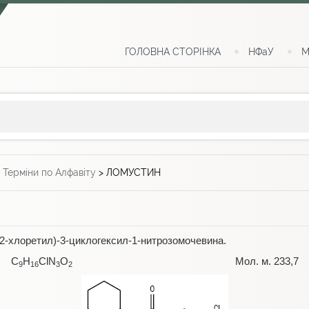
ГОЛОВНА СТОРІНКА
НФаУ
М
>
Терміни по Алфавіту
>
ЛОМУСТИН
(2-хлоретил)-3-циклогексил-1-нитрозомочевина.
С
H
СlN
O
Мол. м. 233,7
9
16
3
2