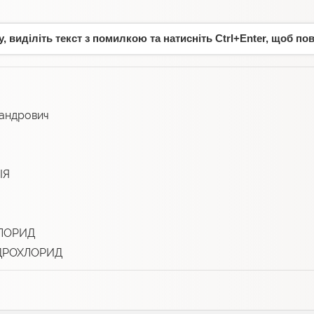
 виділіть текст з помилкою та натисніть Ctrl+Enter, щоб по
андрович
ІЯ
ХЛОРИД
ДРОХЛОРИД