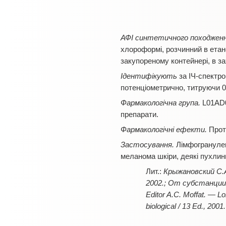
АФІ синтетичного походженн
хлороформі, розчинний в етано
закупореному контейнері, в за
Ідентифікують
за ІЧ-спектро
потенціометрично, титруючи 
Фармакологічна група.
L01AD0
препарати.
Фармакологічні ефекти.
Прот
Застосування.
Лімфогранулем
меланома шкіри, деякі пухлини
Крыжановский С.
2002.; От субстанции к 
Editor A.C. Moffat. — 
biological / 13 Ed., 200