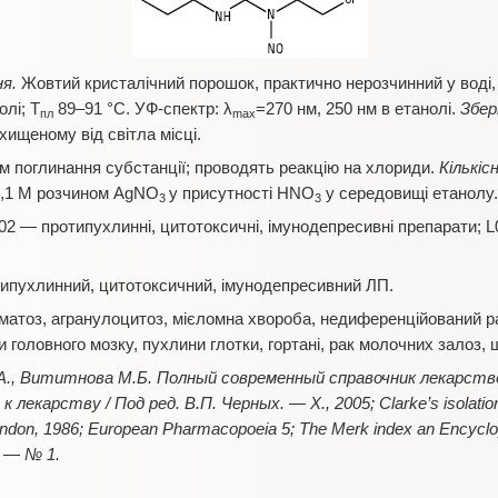
я.
Жовтий кристалічний порошок, практично нерозчинний у воді, 
лі; T
89–91 °С. УФ-спектр: λ
=270 нм, 250 нм в етанолі.
Збер
пл
max
хищеному від світла місці.
м поглинання субстанції; проводять реакцію на хлориди.
Кількі
0,1 М розчином AgNO
у присутності HNO
у середовищі етанолу.
3
3
2 — протипухлинні, цитотоксичні, імунодепресивні препарати; 
ипухлинний, цитотоксичний, імунодепресивний ЛП.
атоз, агранулоцитоз, мієломна хвороба, недиференційований ра
 головного мозку, пухлини глотки, гортані, рак молочних залоз, 
А., Вититнова М.Б. Полный современный справочник лекарств
лекарству / Под ред. В.П. Черных. — Х., 2005; Clarke’s isolation an
London, 1986; European Pharmacopoeia 5; The Merk index an Encyclo
1. — № 1.