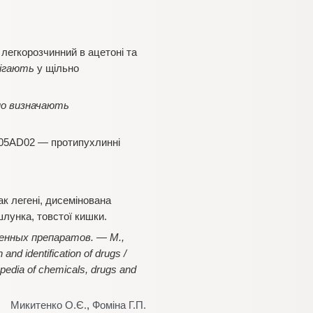
легкорозчинний в ацетоні та
ігають
у щільно
сно визначають
L05АD02 — протипухлинні
к легені, дисемінована
шлунка, товстої кишки.
енных препаратов. — М.,
d identification of drugs /
pedia of chemicals, drugs and
Микитенко О.Є.
,
Фоміна Г.П.